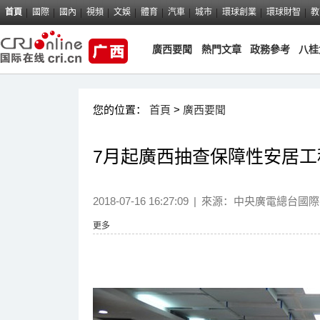
首頁
國際
國內
視頻
文娛
體育
汽車
城市
環球創業
環球財智
教
廣西要聞
熱門文章
政務參考
八桂
您的位置：
首頁
>
廣西要聞
7月起廣西抽查保障性安居
2018-07-16 16:27:09
|
來源：
中央廣電總台國際
更多