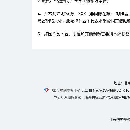
差旅費、公證費等）全部由侵權方承擔。
4、凡本網註明“來源：XXX（非國際在線）”的作
豐富網絡文化，此類稿件並不代表本網贊同其觀點
5、如因作品內容、版權和其他問題需要與本網聯繫
地址：北京
中國互聯網舉報中心
違法和不良信息舉報電話：010-674
中國互聯網視聽節目服務自律公約
信息網絡傳播視聽
中央廣播電視