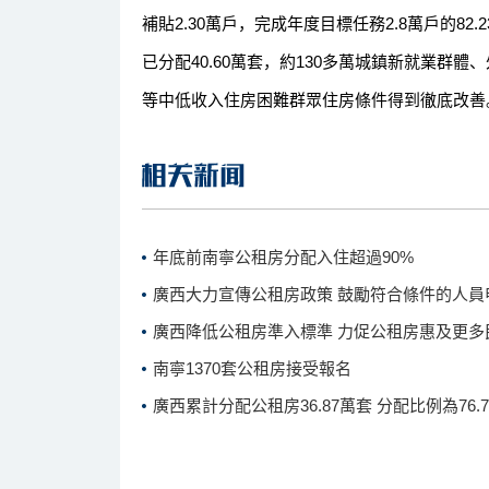
補貼2.30萬戶，完成年度目標任務2.8萬戶的82
已分配40.60萬套，約130多萬城鎮新就業群
等中低收入住房困難群眾住房條件得到徹底改善。
年底前南寧公租房分配入住超過90%
廣西大力宣傳公租房政策 鼓勵符合條件的人員
廣西降低公租房準入標準 力促公租房惠及更多
南寧1370套公租房接受報名
廣西累計分配公租房36.87萬套 分配比例為76.