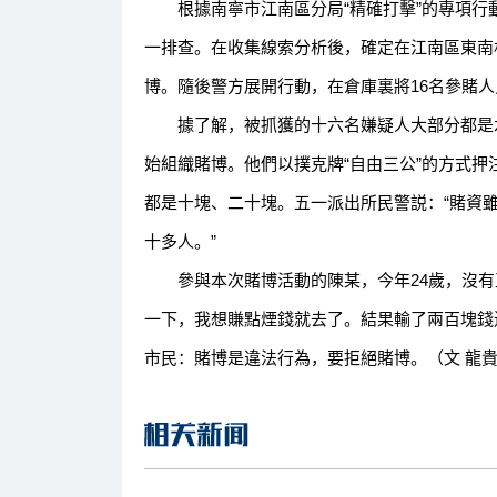
根據南寧市江南區分局“精確打擊”的專項行
一排查。在收集線索分析後，確定在江南區東南
博。隨後警方展開行動，在倉庫裏將16名參賭
據了解，被抓獲的十六名嫌疑人大部分都是水
始組織賭博。他們以撲克牌“自由三公”的方式
都是十塊、二十塊。五一派出所民警説：“賭資
十多人。”
參與本次賭博活動的陳某，今年24歲，沒有正
一下，我想賺點煙錢就去了。結果輸了兩百塊錢
市民：賭博是違法行為，要拒絕賭博。（文 龍貴 