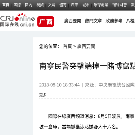
首頁
國際
國內
視頻
文娛
體育
汽車
城市
環球創業
環球財智
教
廣西要聞
熱門文章
政務參考
八桂
您的位置：
首頁
>
廣西要聞
南寧民警突擊端掉一賭博窩點
2018-08-10 18:33:44
|
來源：
中央廣電總台國際
更多
國際在線廣西頻道消息：8月9日淩晨，南寧
坡一倉庫，當場抓獲涉賭嫌疑人十六名。