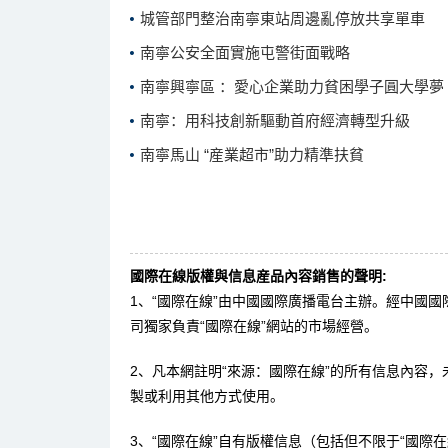
城管部門整治南寧東站周邊亂停放共享單車
南寧公安全面實施屯警街面戰略
南寧興寧區 ：愛心企業助力貧困學子圓大學夢
南寧：用科技創新驅動首府經濟轉型升級
南寧馬山 “産業超市”助力精準扶貧
國際在線版權與信息産品內容銷售的聲明:
1、“國際在線”由中國國際廣播電台主辦。經中國
司獨家負責“國際在線”網站的市場經營。
2、凡本網註明“來源：國際在線”的所有信息內容
製或利用其他方式使用。
3、“國際在線”自有版權信息（包括但不限于“國際在線