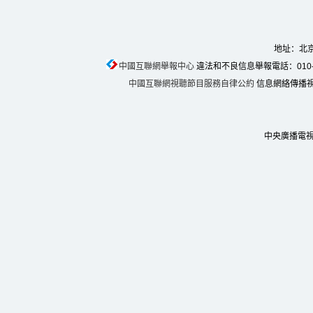
地址：北京
中國互聯網舉報中心
違法和不良信息舉報電話：010-674
中國互聯網視聽節目服務自律公約
信息網絡傳播視聽
中央廣播電視