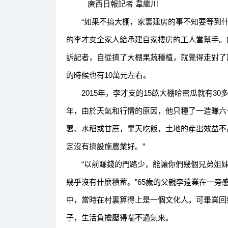
廣西日報記者 韋繼川
“如果不搞大棚，家裏建房的事不知要等到什麼
的李才支全家人給承建自家樓房的工人當幫手。
訴記者，自從搞了大棚果蔬種植，就覺得走對了
的時候也有10萬元左右。
2015年，李才支的15畝大棚哈密瓜就有30
年，由於天氣和行情的原因，他只種了一造賺六七
薯、水稻或甘蔗，靠天吃飯，土地的産出效益不
定沒有搞設施農業好。”
“以前賺錢的門路少，能讓你們幾個兄弟姐妹
幾乎沒有什麼積蓄。”65歲的父親李遠業在一旁
中，當時在村裏算得上是一個文化人。可畢業回
子，生活負擔壓得喘不過氣來。