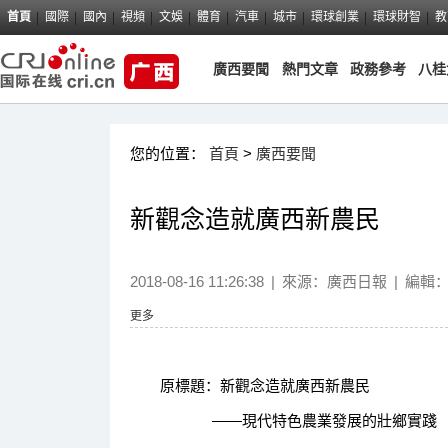
首頁
國際
國內
視頻
文娛
體育
汽車
城市
環球創業
環球財智
教
廣西要聞
熱門文章
政務參考
八桂
您的位置：
首頁
>
廣西要聞
新觀念造就廣西新農民
2018-08-16 11:26:38
|
來源：
廣西日報
|
編輯
更多
原標題：新觀念造就廣西新農民
——現代特色農業發展的壯鄉實踐