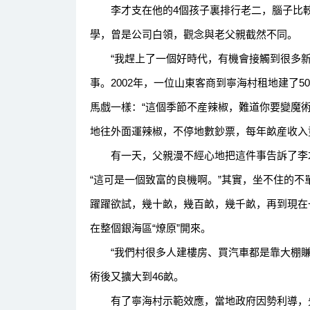
李才支在他的4個孩子裏排行老二，腦子比較靈
學，曾是公司白領，觀念與老父親截然不同。
“我趕上了一個好時代，有機會接觸到很多新
事。2002年，一位山東客商到寧海村租地建了
馬戲一樣：“這個季節不産辣椒，難道你要變魔
地往外面運辣椒，不停地數鈔票，每年畝産收入
有一天，父親漫不經心地把這件事告訴了李才
“這可是一個致富的良機啊。”其實，坐不住的
躍躍欲試，幾十畝，幾百畝，幾千畝，再到現在
在整個銀海區“燎原”開來。
“我們村很多人建樓房、買汽車都是靠大棚賺來
術後又擴大到46畝。
有了寧海村示範效應，當地政府因勢利導，先