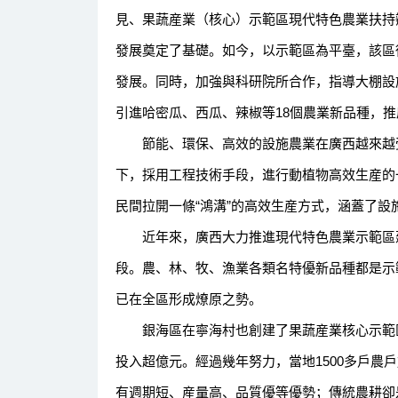
見、果蔬産業（核心）示範區現代特色農業扶持
發展奠定了基礎。如今，以示範區為平臺，該區從
發展。同時，加強與科研院所合作，指導大棚設
引進哈密瓜、西瓜、辣椒等18個農業新品種，推
節能、環保、高效的設施農業在廣西越來越受
下，採用工程技術手段，進行動植物高效生産的
民間拉開一條“鴻溝”的高效生産方式，涵蓋了
近年來，廣西大力推進現代特色農業示範區建
段。農、林、牧、漁業各類名特優新品種都是示範
已在全區形成燎原之勢。
銀海區在寧海村也創建了果蔬産業核心示範區，
投入超億元。經過幾年努力，當地1500多戶農
有週期短、産量高、品質優等優勢；傳統農耕卻