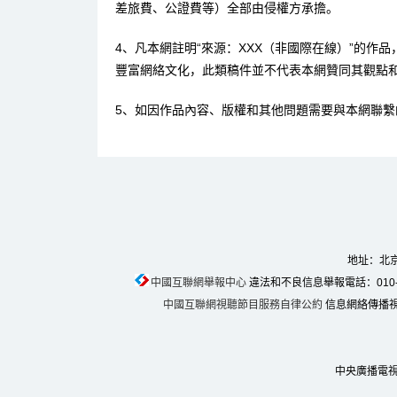
差旅費、公證費等）全部由侵權方承擔。
4、凡本網註明“來源：XXX（非國際在線）”的作
豐富網絡文化，此類稿件並不代表本網贊同其觀點
5、如因作品內容、版權和其他問題需要與本網聯繫
地址：北京
中國互聯網舉報中心
違法和不良信息舉報電話：010-674
中國互聯網視聽節目服務自律公約
信息網絡傳播視聽
中央廣播電視