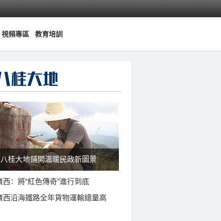
視頻專區
教育培訓
八桂大地鋪開溫暖民政新圖景
廣西：將“紅色傳奇”進行到底
廣西沿海鐵路全年貨物運輸總量高