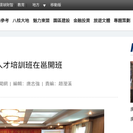
環球財智
教育
地方
移動版
務參考
八桂大地
魅力東盟
園區建設
金融投資
旅遊文體
專題策劃
劇人才培訓班在邕開班
聞網
|
編輯：唐志強
|
責編：趙瀅溪