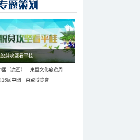
脫貧攻堅看平桂
中國（廣西）—東盟文化旅遊周
第16屆中國—東盟博覽會