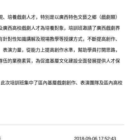
、培養戲劇人才，特別是以廣西特色文藝之鄉（戲劇類）
及廣西高校戲劇人才為培養對象，培訓班邀請了廣西戲劇界
有針對性知識講解及現場教學等授課方式，不斷提高創作、
、表演力量，從能力上提高創作水準，幫助學員打開思路，
隊伍的業務素質，為促進基層文化建設全面發展提供人才保
此次培訓班集中了區內基層戲劇創作、表演團隊及區內高校
佳
2018-09-06 17:52:43