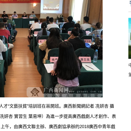
才“文藝扶貧”培訓班在邕開班。廣西新聞網記者 冼妍杏 攝
冼妍杏 實習生 葉易坤）為進一步提高廣西戲劇人才創作、表
上午，由廣西文聯主辦、廣西劇協承辦的2018廣西中青年戲