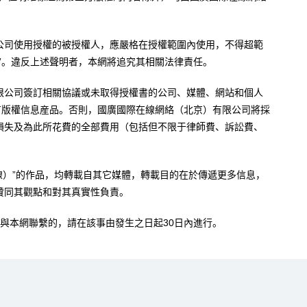
公司使用授權的被授權人，應嚴格在授權範圍內使用，不得超範
”。違反上述聲明者，本網將追究其相關法律責任。
限公司簽訂相關協議或未取得授權書的公司、媒體、網站和個人
有版權信息産品。否則，國廣國際在線網絡（北京）有限公司將採
損失及為此所花費的全部費用（包括但不限于律師費、訴訟費、
。
在線）”的作品，均轉載自其它媒體，轉載目的在於傳遞更多信息，
贊同其觀點和對其真實性負責。
與本網聯繫的，請在該事由發生之日起30日內進行。