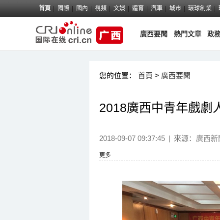
首頁
國際
國內
視頻
文娛
體育
汽車
城市
環球創業
廣西要聞
熱門文章
政
您的位置：
首頁
>
廣西要聞
2018廣西中青年戲
2018-09-07 09:37:45
|
來源：
廣西新
更多