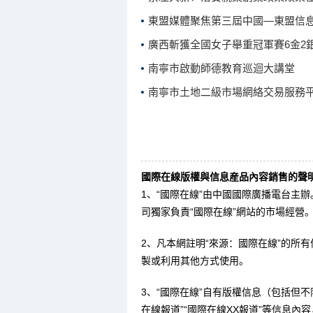
東盟媒體聚焦第三屆中國—東盟信
廣西斬獲全國女子舉重冠軍賽6金2
南寧市啟動師德教育巡迴大講堂
南寧市土地二級市場網絡交易服務
國際在線版權與信息産品內容銷售的聲明
1、“國際在線”由中國國際廣播電台主
司獨家負責“國際在線”網站的市場經營
2、凡本網註明“來源：國際在線”的所
製或利用其他方式使用。
3、“國際在線”自有版權信息（包括但不限
在線報道”“國際在線XX報道”等信息