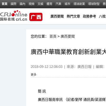
首頁
國際
國內
視頻
文娛
體育
汽車
城市
環球創業
環球財智
教
廣西要聞
熱門文章
政務參考
八桂
您的位置：
首頁
>
廣西要聞
廣西中華職業教育創新創業
2018-09-12 12:06:03
|
來源：
廣西日報
|
編輯
更多
簡 訊
廣西日報南寧訊 （記者/劉琴 通訊員/梁淑輝