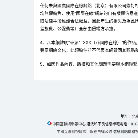
任何未與國廣國際在線網絡（北京）有限公司簽訂
均無權銷售、使用“國際在線”網站的自有版權信息
取法律手段維護合法權益，因此産生的損失及為此
差旅費、公證費等）全部由侵權方承擔。
4、凡本網註明“來源：XXX（非國際在線）”的作
豐富網絡文化，此類稿件並不代表本網贊同其觀點
5、如因作品內容、版權和其他問題需要與本網聯繫
地址：北京
中國互聯網舉報中心
違法和不良信息舉報電話：010-674
中國互聯網視聽節目服務自律公約
信息網絡傳播視聽