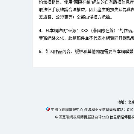
均無權銷售、使用“國際在線”網站的自有版權信息
取法律手段維護合法權益，因此産生的損失及為此
差旅費、公證費等）全部由侵權方承擔。
4、凡本網註明“來源：XXX（非國際在線）”的作
豐富網絡文化，此類稿件並不代表本網贊同其觀點
5、如因作品內容、版權和其他問題需要與本網聯繫
地址：北京
中國互聯網舉報中心
違法和不良信息舉報電話：010-674
中國互聯網視聽節目服務自律公約
信息網絡傳播視聽