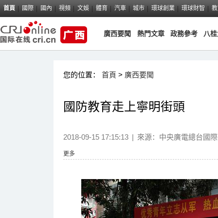
首頁
國際
國內
視頻
文娛
體育
汽車
城市
環球創業
環球財智
教
廣西要聞
熱門文章
政務參考
八桂
您的位置：
首頁
>
廣西要聞
國防教育走上寧明街頭
2018-09-15 17:15:13
|
來源：
中央廣電總台國際
更多