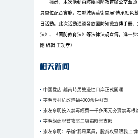
據悉，本次活動由該縣國防教育辦公室牽頭，
員單位配合實施，在縣城德華街開展“傳承紅色基因
日活動。此次活動通過發放國防知識宣傳手冊、
法》、《國防教育法》等法律法規宣傳，進一步
剛 編輯 王功孝）
中國愛店-越南峙馬雙邊性口岸正式開通
寧明農村危改造福4000余戶群眾
崇左寧明投入禁毒經費一千多萬元夯實禁毒根
寧明組建脫貧攻堅三級臨時黨支部
崇左寧明：舉辦“我是黨員，脫貧攻堅跟我上”