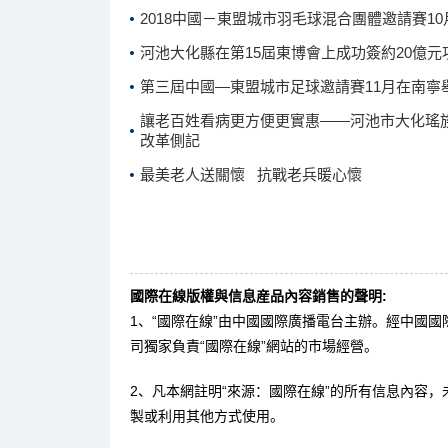
2018中國－東盟城市羽毛球混合團體邀請賽1
河池大化縣在第15屆東博會上成功簽約20億元
第三屆中國—東盟城市足球邀請賽11月在南寧
讓老百姓看病更方便更實惠——河池市大化瑤
改革側記
最美老人送關懷 抗戰老兵暖心懷
國際在線版權與信息産品內容銷售的聲明:
1、“國際在線”由中國國際廣播電台主辦。經中國
司獨家負責“國際在線”網站的市場經營。
2、凡本網註明“來源：國際在線”的所有信息內容
製或利用其他方式使用。