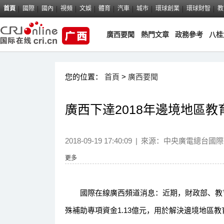
首頁
國際
國內
視頻
文娛
體育
汽車
城市
環球創業
環球財智
教
廣西要聞
熱門文章
政務參考
八桂
您的位置：
首頁
>
廣西要聞
廣西下達2018年邊境地區
2018-09-19 17:40:09
|
來源：
中央廣電總台國際
更多
國際在線廣西頻道消息：近期，財政部、教育
殊補助專項資金1.13億元，用於解決邊境地區