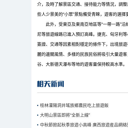
介，及時了解景區交通、接待能力等情況，調整
些人少景美的“小眾”景點備受青睞，遊客的選擇
此外，受東亞及東南亞地區等“一帶一路”沿
尼等旅遊線路已進入預訂高峰。捷克、匈牙利等
簽證、交通等因素相對穩定的條件下，出境旅遊在
麗的邊關風情、多樣的民族民俗將吸引大量遊客
谷、大新德天瀑布等地的遊客量保持較高水準。
桂林灌陽洞井瑤族鄉農民吃上旅遊飯
大明山景區即將“全新上線”
中秋節掀起秋季旅遊小高峰 廣西旅遊産品網絡