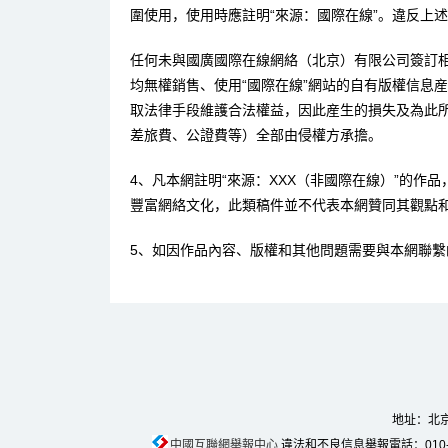
圍使用，使用時應註明“來源：國際在線”。違反上
任何未與國廣國際在線網絡（北京）有限公司簽訂
均無權銷售、使用“國際在線”網站的自有版權信息
取法律手段維護合法權益，因此産生的損失及為此
差旅費、公證費等）全部由侵權方承擔。
4、凡本網註明“來源：XXX（非國際在線）”的作
豐富網絡文化，此類稿件並不代表本網贊同其觀點
5、如因作品內容、版權和其他問題需要與本網聯繫
地址：北京
中國互聯網舉報中心
違法和不良信息舉報電話：010-674