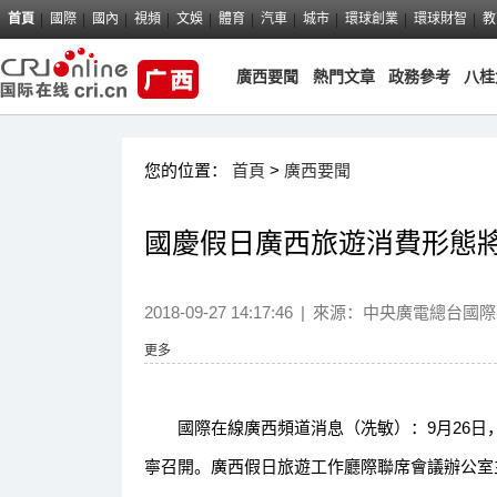
首頁
國際
國內
視頻
文娛
體育
汽車
城市
環球創業
環球財智
教
廣西要聞
熱門文章
政務參考
八桂
您的位置：
首頁
>
廣西要聞
國慶假日廣西旅遊消費形態
2018-09-27 14:17:46
|
來源：
中央廣電總台國際
更多
國際在線廣西頻道消息（冼敏）：9月26日，
寧召開。廣西假日旅遊工作廳際聯席會議辦公室