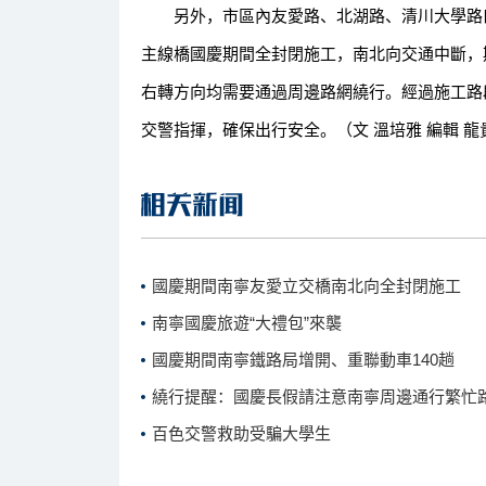
另外，市區內友愛路、北湖路、清川大學路口
主線橋國慶期間全封閉施工，南北向交通中斷，
右轉方向均需要通過周邊路網繞行。經過施工路
交警指揮，確保出行安全。（文 溫培雅 編輯 龍
國慶期間南寧友愛立交橋南北向全封閉施工
南寧國慶旅遊“大禮包”來襲
國慶期間南寧鐵路局增開、重聯動車140趟
繞行提醒：國慶長假請注意南寧周邊通行繁忙
百色交警救助受騙大學生