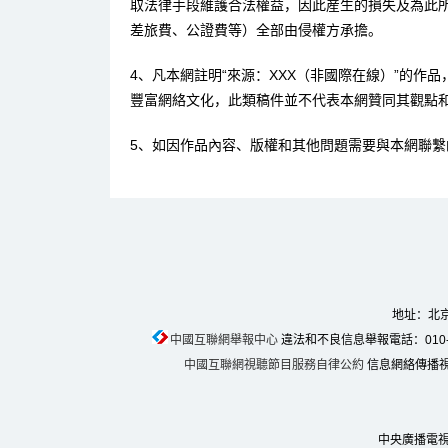
取法律手段維護合法權益，因此産生的損失及為此
差旅費、公證費等）全部由侵權方承擔。
4、凡本網註明“來源：XXX（非國際在線）”的作
豐富網絡文化，此類稿件並不代表本網贊同其觀點
5、如因作品內容、版權和其他問題需要與本網聯繫
地址：北京
中國互聯網舉報中心
違法和不良信息舉報電話：010-674
中國互聯網視聽節目服務自律公約
信息網絡傳播視聽
中央廣播電視