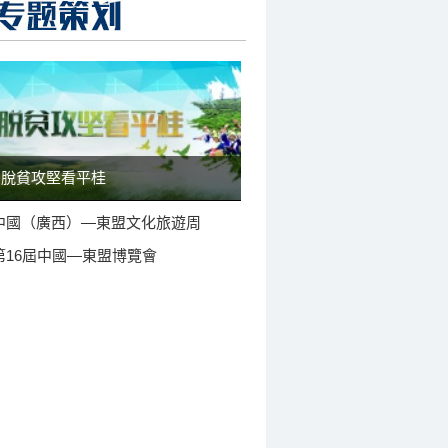
脫貧攻堅看平桂
中國（廣西）—東盟文化旅遊周
第16屆中國—東盟博覽會