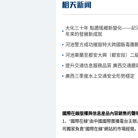
大化三十年 點讚瑤鄉新變化——記
年來的發展新成就
河池警方成功摧毀特大跨國販毒團夥
河池東蘭至都安大興（都安段）二
提升交通信息服務品質 廣西交通廳
廣西三季度水上交通安全形勢穩定
國際在線版權與信息産品內容銷售的聲明
1、“國際在線”由中國國際廣播電台主
司獨家負責“國際在線”網站的市場經營