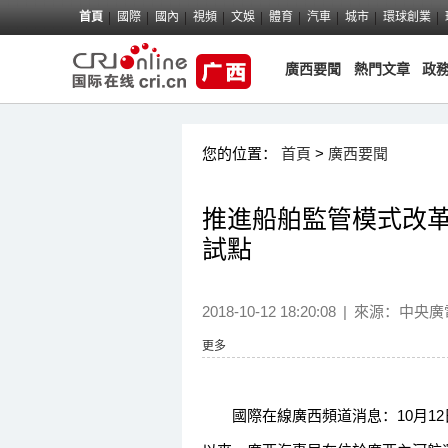
首頁
國際
國內
視頻
文娛
體育
汽車
城市
環球創業
廣西要聞
熱門文章
政
您的位置：
首頁
>
廣西要聞
推進船舶監管模式改革
試點
2018-10-12 18:20:08
|
來源：
中央廣
更多
國際在線廣西頻道消息：10月12