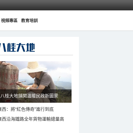
視頻專區
教育培訓
八桂大地鋪開溫暖民政新圖景
廣西：將“紅色傳奇”進行到底
廣西沿海鐵路全年貨物運輸總量高