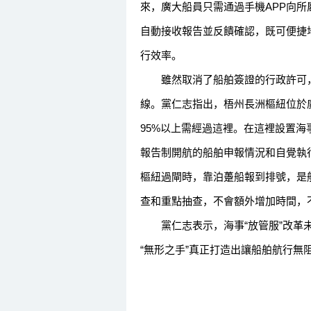
來，廣大船員只需通過手機APP向
自動接收報告並反饋確認，既可便捷
行效率。
雖然取消了船舶簽證的行政許可，
線。黨仁志指出，梧州長洲樞紐位於廣
95%以上需經過這裡。在這裡設置
報告制開航的船舶申報情況和自覺執
樞紐過閘時，靠泊躉船報到排號，是
查和重點抽查，不會額外增加時間，
黨仁志表示，海事“放管服”改革未
“無形之手”真正打造出讓船舶航行無