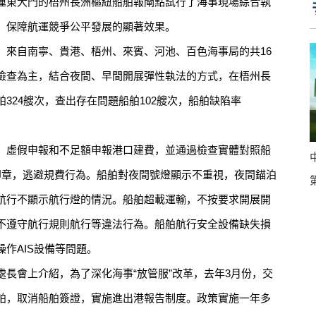
運東大門的梧州長洲樞紐船舶報閘點試行了海事現場綜合執
，保障航運競爭公平發展的顯著效果。
來自南寧、貴港、梧州、來賓、河池、百色海事局的共16
檢查為主，結合夜間、早間開展彈性執法的方式，在梧州長
324艘次，查出存在問題船舶102艘次，船舶缺陷率
虛假申報和不足額申報港口建費，並通過檢查實體對照船
印章，逃避規費行為。船舶對夜間號燈顯示不重視，夜間錨泊
航行不顯示航行燈的情況。船舶超載運輸，不按要求開展開
不遵守航行規則航行等違法行為。船舶航行安全設備缺失損
作AIS設備等問題。
會上介紹，為了深化海事“放管服”改革，去年3月份，交
舶，取消船舶簽證，實施進出港報告制度。政策實施一年多