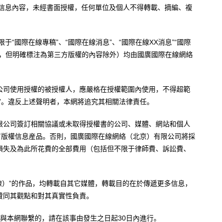
有信息內容，未經書面授權，任何單位及個人不得轉載、摘編、複
于“國際在線專稿”、“國際在線消息”、“國際在線XX消息”“國際
內容，但明確標注為第三方版權的內容除外）均由國廣國際在線網絡
公司使用授權的被授權人，應嚴格在授權範圍內使用，不得超範
”。違反上述聲明者，本網將追究其相關法律責任。
限公司簽訂相關協議或未取得授權書的公司、媒體、網站和個人
有版權信息産品。否則，國廣國際在線網絡（北京）有限公司將採
損失及為此所花費的全部費用（包括但不限于律師費、訴訟費、
。
在線）”的作品，均轉載自其它媒體，轉載目的在於傳遞更多信息，
贊同其觀點和對其真實性負責。
與本網聯繫的，請在該事由發生之日起30日內進行。