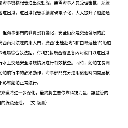
所屬海事機構報告進出港動態，無需海事人員受理審批，系統
地進出港。進出港報告手續實現電子化，大大提升了船舶通
但海事部門的職責沒有變化，安全仍然是交通發展的底
西內河航運的東大門，廣西“出桂赴粵”和“由粵返桂”的船舶
海事現場綜合執法點，有利於對廣西轄區各內河港口以進出港
行水上交通安全法規情況進行有效核查。同時，船舶在長洲
船舶航行中的必須動作，海事部門充分運用這個時間開展核
不影響船舶正常航行。
來還將進一步深化，最終將主要依靠科技力量，讓監管的
阻的綠色通道。（文 龍貴）