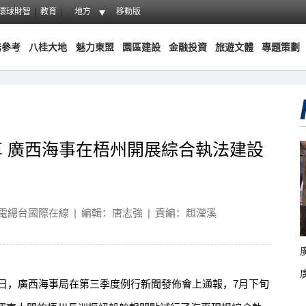
環球財智
教育
地方
移動版
務參考
八桂大地
魅力東盟
園區建設
金融投資
旅遊文體
專題策劃
 廣西海事在梧州開展綜合執法建設
電總台國際在線
|
編輯：唐志強
|
責編：趙瀅溪
日，廣西海事局在第三季度例行新聞發佈會上通報，7月下旬