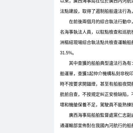
以來，廣西海事局在位於廣西內河航
法點建設，取得了遏制船舶違法行為
在前後兩個月的綜合執法行動中，
名海事執法人員，以駐點檢查和巡航
洲樞紐現場綜合執法點共檢查運輸船舶
31.5%。
其中查獲的船舶典型違法行為有：
舶運單，查獲1起仲介機構私刻非稅
時不按要求開錨燈，甚至有船舶夜間
航前自查，不按規定糾正安檢缺陷，
壞和機艙保養不足，駕駛員不能熟練操
廣西海事局船舶監督處黨仁志副處長
通運輸部宣佈對在我國內河航行的船