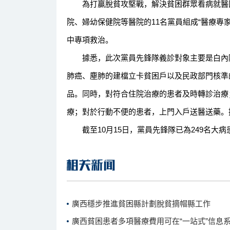
為打贏脫貧攻堅戰，解決貧困群眾看病就醫困
院、婦幼保健院等醫院的11名黨員組成“醫療專
中專項救治。
據悉，此次黨員先鋒隊義診對象主要是白內障、
肺癌、塵肺的建檔立卡貧困戶以及民政部門核準
品。同時，對符合住院治療的患者及時轉診治療
療；對於行動不便的患者，上門入戶送醫送藥。
截至10月15日，黨員先鋒隊已為249名大病
廣西穩步推進貧困縣計劃脫貧摘帽縣工作
廣西貧困患者多項醫療費用可在“一站式”信息