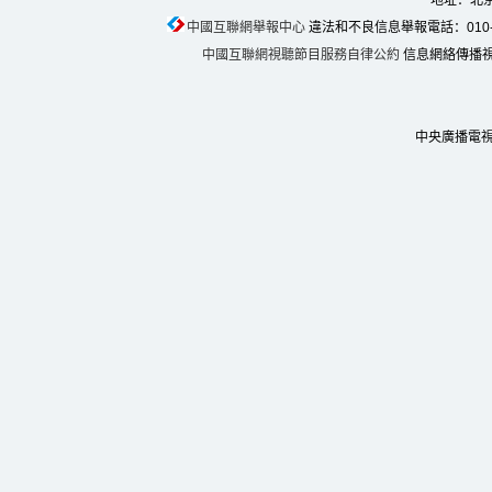
地址：北京
中國互聯網舉報中心
違法和不良信息舉報電話：010-674
中國互聯網視聽節目服務自律公約
信息網絡傳播視聽
中央廣播電視