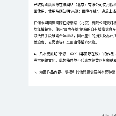
已取得國廣國際在線網絡（北京）有限公司使用授
圍使用，使用時應註明“來源：國際在線”。違反上
任何未與國廣國際在線網絡（北京）有限公司簽訂
均無權銷售、使用“國際在線”網站的自有版權信息
取法律手段維護合法權益，因此産生的損失及為此
差旅費、公證費等）全部由侵權方承擔。
4、凡本網註明“來源：XXX（非國際在線）”的作
豐富網絡文化，此類稿件並不代表本網贊同其觀點
5、如因作品內容、版權和其他問題需要與本網聯繫