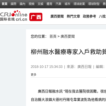
首頁
國際
國內
視頻
文娛
體育
汽車
城市
環球創業
環球財智
教
廣西要聞
熱門文章
政務參考
八桂
您的位置：
首頁
>
廣西要聞
柳州融水醫療專家入戶救助
2018-10-17 15:34:33
|
來源：
廣西日報
|
編輯
更多
廣西日報融水訊 “現在我去醫院很困難，很感謝
自治縣大浪鎮大德村丹陽屯韋業波對為他看病的