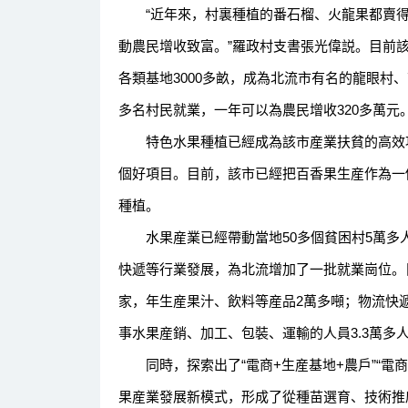
“近年來，村裏種植的番石榴、火龍果都賣得火，
動農民增收致富。”羅政村支書張光偉説。目前
各類基地3000多畝，成為北流市有名的龍眼村
多名村民就業，一年可以為農民增收320多萬元
特色水果種植已經成為該市産業扶貧的高效項
個好項目。目前，該市已經把百香果生産作為一
種植。
水果産業已經帶動當地50多個貧困村5萬多
快遞等行業發展，為北流增加了一批就業崗位。
家，年生産果汁、飲料等産品2萬多噸；物流快遞
事水果産銷、加工、包裝、運輸的人員3.3萬多
同時，探索出了“電商+生産基地+農戶”“電商+
果産業發展新模式，形成了從種苗選育、技術推