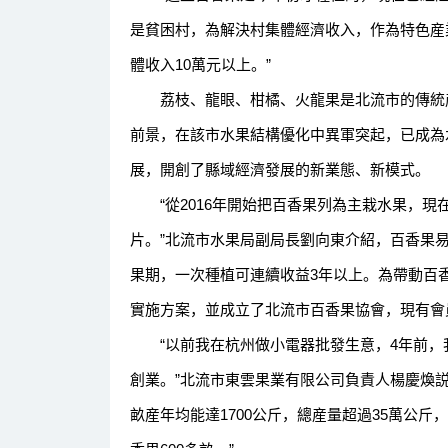
是貧困村，為解決村集體經濟收入，作為特色産
體收入10萬元以上。”
荔枝、龍眼、柑橘、火龍果是北流市的傳統産
前景，在該市水果結構優化中異軍突起，已成為
展，開創了縣域經濟發展的新業態、新模式。
“從2016年開始把百香果列為主栽水果，現在
片。”北流市水果局副局長劉向東介紹，百香果
果期，一次種植可連續收益3年以上。為帶動百
實施方案，並成立了北流市百香果協會，現有會員
“以前我在杭州做小電器批發生意，4年前，
創業。”北流市東雲果業有限公司負責人楊慶煥説
畝産年均能達1700公斤，總産量超過35萬公斤