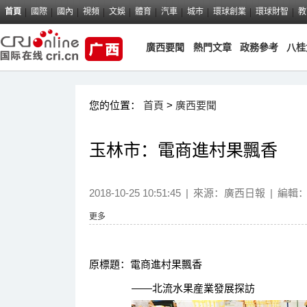
首頁
國際
國內
視頻
文娛
體育
汽車
城市
環球創業
環球財智
教
廣西要聞
熱門文章
政務參考
八桂
您的位置：
首頁
>
廣西要聞
玉林市：電商進村果飄香
2018-10-25 10:51:45
|
來源：
廣西日報
|
編輯
更多
原標題：電商進村果飄香
——北流水果産業發展探訪