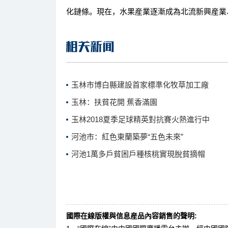
化鏈條。現在，水果産業逐漸成為北流新興産業
玉林市博白縣建設首家標準化牧草加工廠
玉林：扶貧花開 蕉香滿園
玉林2018夏季足球精英對抗賽火熱進行中
河池市：紅色東蘭築夢“五色未來”
河池1萬多戶貧困戶種核桃實現脫貧摘帽
國際在線版權與信息産品內容銷售的聲明: