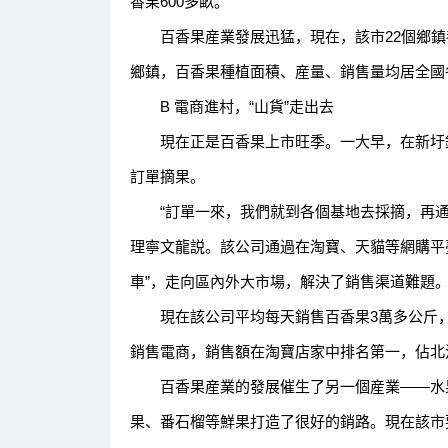
香果600多畝。”
百香果産業發展迅猛，現在，該市22個鄉鎮都種
鄉鎮，百香果種植面積、産量、銷售量均居全國
B 電商進村，“山貨”走出去
現在正是百香果上市旺季。一大早，在新圩鎮
訂單摘果。
“訂單一來，我們就到各個基地去採摘，再通
理寧文龍説。該公司通過在淘寶、天貓等網購平
車”，走向區內外大市場，解決了銷售渠道難題
現在該公司平均每天銷售百香果3萬多公斤，年
銷售電商，銷售額在淘寶店家中排名第一，佔北
百香果産業的發展催生了另一個産業——水果
果、番石榴等鮮果打造了很好的銷路。現在該市