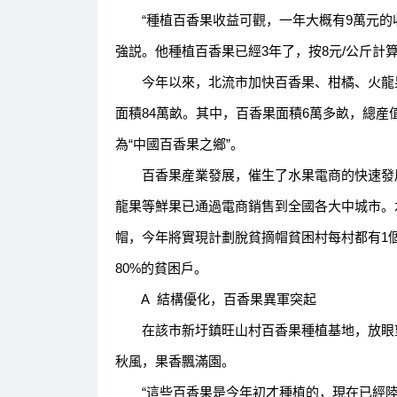
“種植百香果收益可觀，一年大概有9萬元的收
強説。他種植百香果已經3年了，按8元/公斤計
今年以來，北流市加快百香果、柑橘、火龍果
面積84萬畝。其中，百香果面積6萬多畝，總産
為“中國百香果之鄉”。
百香果産業發展，催生了水果電商的快速發展
龍果等鮮果已通過電商銷售到全國各大中城市。
帽，今年將實現計劃脫貧摘帽貧困村每村都有1
80%的貧困戶。
A 結構優化，百香果異軍突起
在該市新圩鎮旺山村百香果種植基地，放眼望
秋風，果香飄滿園。
“這些百香果是今年初才種植的，現在已經陸陸