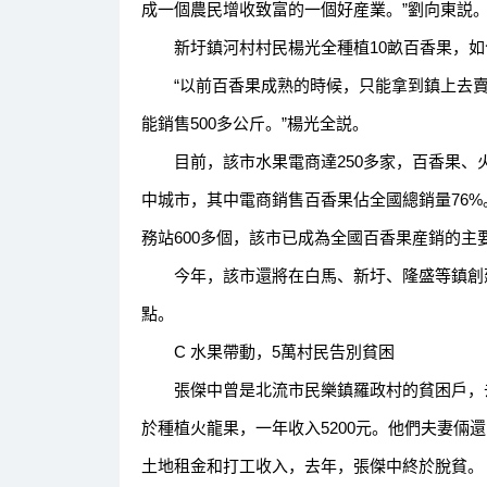
成一個農民增收致富的一個好産業。”劉向東説
新圩鎮河村村民楊光全種植10畝百香果，如今
“以前百香果成熟的時候，只能拿到鎮上去賣，
能銷售500多公斤。”楊光全説。
目前，該市水果電商達250多家，百香果、
中城市，其中電商銷售百香果佔全國總銷量76
務站600多個，該市已成為全國百香果産銷的主
今年，該市還將在白馬、新圩、隆盛等鎮創建
點。
C 水果帶動，5萬村民告別貧困
張傑中曾是北流市民樂鎮羅政村的貧困戶，去
於種植火龍果，一年收入5200元。他們夫妻倆
土地租金和打工收入，去年，張傑中終於脫貧。