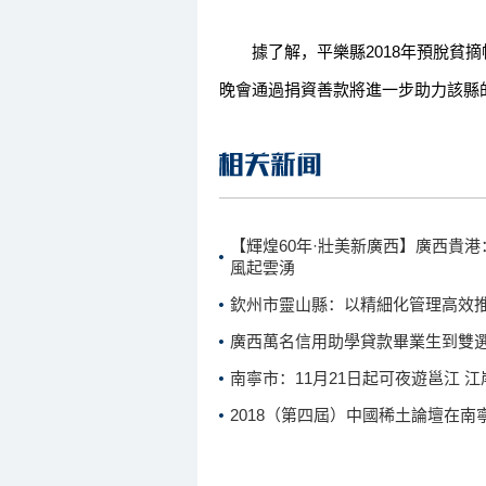
據了解，平樂縣2018年預脫貧摘帽
晚會通過捐資善款將進一步助力該縣的
【輝煌60年·壯美新廣西】廣西貴港
風起雲湧
欽州市靈山縣：以精細化管理高效
廣西萬名信用助學貸款畢業生到雙
南寧市：11月21日起可夜遊邕江 
2018（第四屆）中國稀土論壇在南