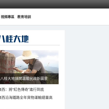
視頻專區
教育培訓
八桂大地鋪開溫暖民政新圖景
廣西：將“紅色傳奇”進行到底
廣西沿海鐵路全年貨物運輸總量高