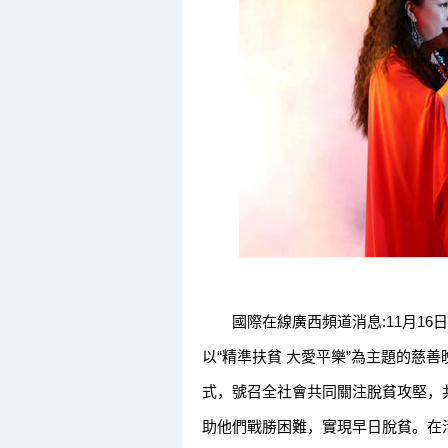
國際在線廣西頻道消息:11月16
以“精準扶貧 大愛平樂”為主題的慈
式，號召全社會共同關注脫貧攻堅，
助他們戰勝困難，實現早日脫貧。在