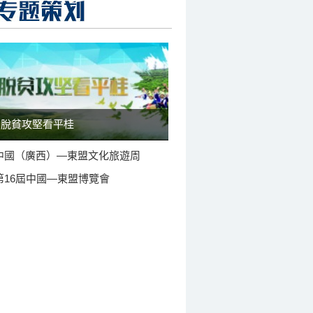
脫貧攻堅看平桂
中國（廣西）—東盟文化旅遊周
第16屆中國—東盟博覽會