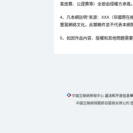
差旅費、公證費等）全部由侵權方承擔
4、凡本網註明“來源：XXX（非國際
豐富網絡文化，此類稿件並不代表本網
5、如因作品內容、版權和其他問題需要
中國互聯網舉報中心
違法和不良信息舉報電話
中國互聯網視聽節目服務自律公約
信