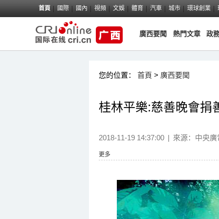
首頁
國際
國內
視頻
文娛
體育
汽車
城市
環球創業
廣西要聞
熱門文章
政
您的位置：
首頁
>
廣西要聞
桂林平樂:慈善晚會捐
2018-11-19 14:37:00
|
來源：
中央廣
更多