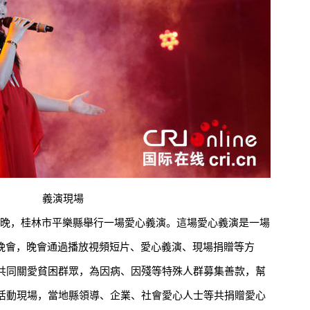
義演現場
日晚，桂林市平樂縣舉行一場愛心義演。這場愛心義演是一場
善晚會，晚會通過播放視頻短片、愛心義演、現場捐贈等方
共同關愛貧困群眾，為因病、因殘等特殊人群募集善款，幫
活動現場，當地縣領導、企業、社會愛心人士等共捐贈愛心