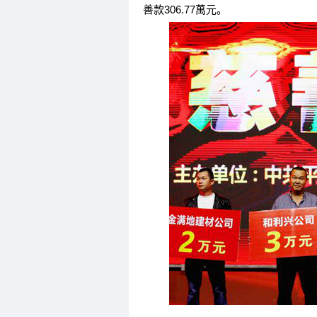
善款306.77萬元。