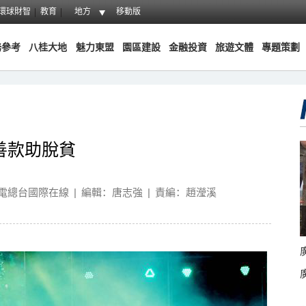
環球財智
教育
地方
移動版
務參考
八桂大地
魅力東盟
園區建設
金融投資
旅遊文體
專題策劃
善款助脫貧
電總台國際在線
|
編輯：唐志強
|
責編：趙瀅溪