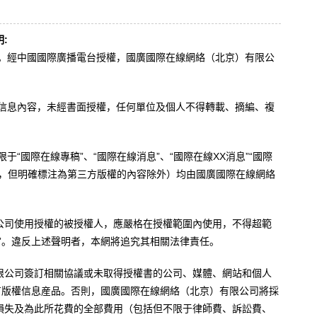
:
辦。經中國國際廣播電台授權，國廣國際在線網絡（北京）有限公
。
有信息內容，未經書面授權，任何單位及個人不得轉載、摘編、複
于“國際在線專稿”、“國際在線消息”、“國際在線XX消息”“國際
內容，但明確標注為第三方版權的內容除外）均由國廣國際在線網絡
公司使用授權的被授權人，應嚴格在授權範圍內使用，不得超範
”。違反上述聲明者，本網將追究其相關法律責任。
限公司簽訂相關協議或未取得授權書的公司、媒體、網站和個人
有版權信息産品。否則，國廣國際在線網絡（北京）有限公司將採
損失及為此所花費的全部費用（包括但不限于律師費、訴訟費、