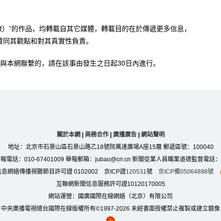
。
在線）”的作品，均轉載自其它媒體，轉載目的在於傳遞更多信息，
贊同其觀點和對其真實性負責。
與本網聯繫的，請在該事由發生之日起30日內進行。
關於本網
|
商務合作
|
廣播廣告
|
網站聲明
地址：北京市石景山區石景山路乙18號院萬達廣場A座15層 郵遞區號：100040
：010-67401009 舉報郵箱：jubao@cri.cn 新聞從業人員職業道德監督電話：010-6
息網絡傳播視聽節目許可證 0102002 京ICP證
120531
號
京ICP備05064898號
互聯網新聞信息服務許可證10120170005
網站運營：國廣國際在線網絡（北京）有限公司
中央廣播電視總台國際在線版權所有©1997-
2026 未經書面授權禁止複製或建立鏡像