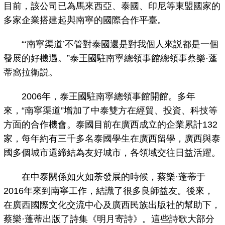
目前，該公司已為馬來西亞、泰國、印尼等東盟國家的
多家企業搭建起與南寧的國際合作平臺。
“‘南寧渠道’不管對泰國還是對我個人來説都是一個
發展的好機遇。”泰王國駐南寧總領事館總領事蔡樂·蓬
蒂窩拉衛説。
2006年，泰王國駐南寧總領事館開館。多年
來，“南寧渠道”增加了中泰雙方在經貿、投資、科技等
方面的合作機會。泰國目前在廣西成立的企業累計132
家，每年約有三千多名泰國學生在廣西留學，廣西與泰
國多個城市還締結為友好城市，各領域交往日益活躍。
在中泰關係如火如荼發展的時候，蔡樂·蓬蒂于
2016年來到南寧工作，結識了很多良師益友。後來，
在廣西國際文化交流中心及廣西民族出版社的幫助下，
蔡樂·蓬蒂出版了詩集《明月寄詩》。這些詩歌大部分