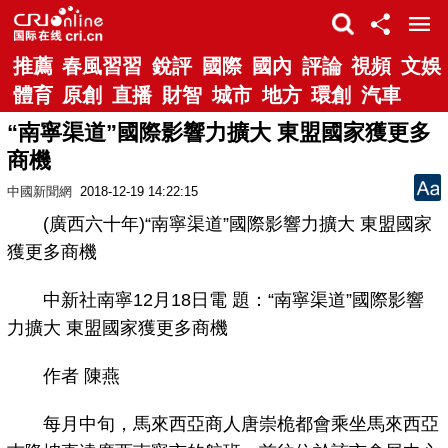
推薦
春風習習
銳評
國際
國內
評論
視頻
文娛
體育
原創
直播
財智
城市
地方
環創
汽車
“南寧渠道”國際影響力擴大 東盟國家獲更多
商機
中國新聞網
2018-12-19 14:22:15
(廣西六十年)“南寧渠道”國際影響力擴大 東盟國家
獲更多商機
中新社南寧12月18日電 題：“南寧渠道”國際影響
力擴大 東盟國家獲更多商機
作者 陳燕
每月中旬，馬來西亞商人唐崇桅都會乘坐馬來西亞