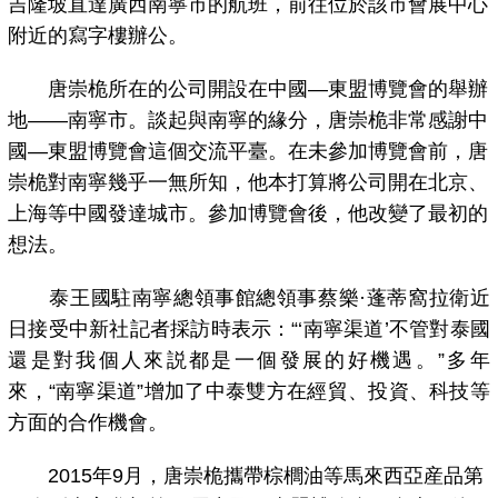
吉隆坡直達廣西南寧市的航班，前往位於該市會展中心
附近的寫字樓辦公。
唐崇桅所在的公司開設在中國—東盟博覽會的舉辦
地——南寧市。談起與南寧的緣分，唐崇桅非常感謝中
國—東盟博覽會這個交流平臺。在未參加博覽會前，唐
崇桅對南寧幾乎一無所知，他本打算將公司開在北京、
上海等中國發達城市。參加博覽會後，他改變了最初的
想法。
泰王國駐南寧總領事館總領事蔡樂·蓬蒂窩拉衛近
日接受中新社記者採訪時表示：“‘南寧渠道’不管對泰國
還是對我個人來説都是一個發展的好機遇。”多年
來，“南寧渠道”增加了中泰雙方在經貿、投資、科技等
方面的合作機會。
2015年9月，唐崇桅攜帶棕櫚油等馬來西亞産品第