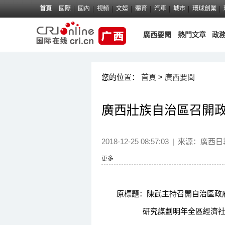
首頁
國際
國內
視頻
文娛
體育
汽車
城市
環球創業
廣西要聞
熱門文章
政
您的位置：
首頁
>
廣西要聞
廣西壯族自治區召開
2018-12-25 08:57:03
|
來源：
廣西日
更多
原標題：陳武主持召開自治區政
研究謀劃明年全區經濟社會