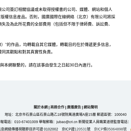
限公司簽訂相關協議或未取得授權書的公司、媒體、網站和個人
有版權信息産品。否則，國廣國際在線網絡（北京）有限公司將採
損失及為此所花費的全部費用（包括但不限于律師費、訴訟費、
。
在線）”的作品，均轉載自其它媒體，轉載目的在於傳遞更多信息，
贊同其觀點和對其真實性負責。
與本網聯繫的，請在該事由發生之日起30日內進行。
關於本網
|
商務合作
|
廣播廣告
|
網站聲明
地址：北京市石景山區石景山路乙18號院萬達廣場A座15層 郵遞區號：100040
：010-67401009 舉報郵箱：jubao@cri.cn 新聞從業人員職業道德監督電話：010-6
息網絡傳播視聽節目許可證 0102002 京ICP證
120531
號
京ICP備05064898號