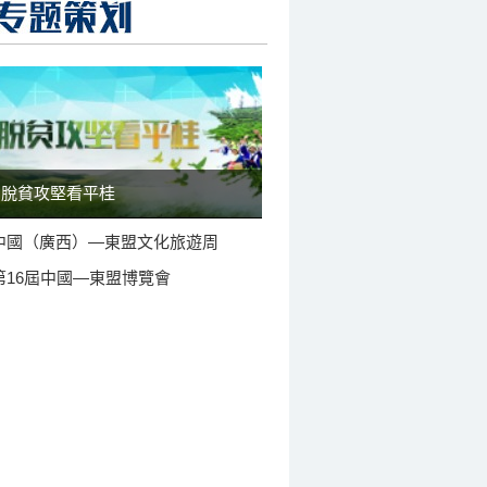
脫貧攻堅看平桂
中國（廣西）—東盟文化旅遊周
第16屆中國—東盟博覽會