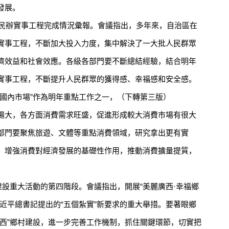
發展。
民辦實事工程完成情況彙報。會議指出，多年來，自治區在
實事工程，不斷加大投入力度，集中解決了一大批人民群眾
濟效益和社會效應。各級各部門要不斷總結經驗，結合明年
實事工程，不斷提升人民群眾的獲得感、幸福感和安全感。
內市場”作為明年重點工作之一，（下轉第三版）
大，各方面消費需求旺盛，促進形成較大消費市場有很大
部門要聚焦旅遊、文體等重點消費領域，研究拿出更有實
措施”，增強消費對經濟發展的基礎性作用，推動消費擴量提質，
。
設重大活動的第四階段。會議指出，開展“美麗廣西·幸福鄉
近平總書記提出的“五個紮實”新要求的重大舉措。要著眼鄉
廣西”鄉村建設，進一步完善工作機制，抓住關鍵環節，切實把