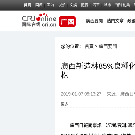
首頁
國際
國內
視頻
文娛
體育
汽車
城市
環球創業
廣西要聞
熱門文章
政
您的位置：
首頁
>
廣西要聞
廣西新造林85%良種化
株
2019-01-07 09:13:27
|
來源：
廣西日
更多
廣西日報南寧訊 （記者/袁琳 通