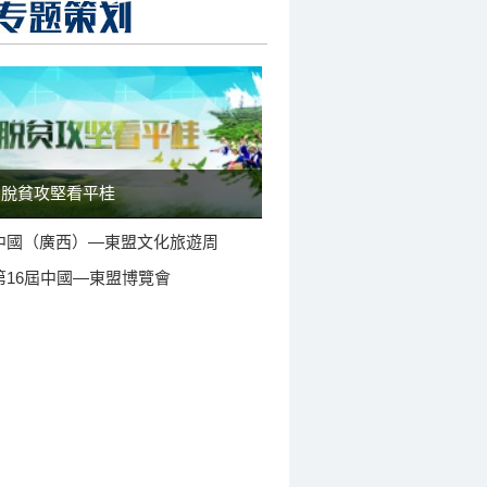
脫貧攻堅看平桂
中國（廣西）—東盟文化旅遊周
第16屆中國—東盟博覽會