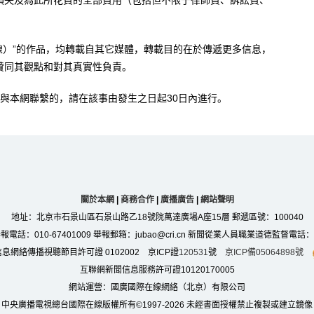
損失及為此所花費的全部費用（包括但不限于律師費、訴訟費、
。
在線）”的作品，均轉載自其它媒體，轉載目的在於傳遞更多信息，
贊同其觀點和對其真實性負責。
與本網聯繫的，請在該事由發生之日起30日內進行。
關於本網
|
商務合作
|
廣播廣告
|
網站聲明
地址：北京市石景山區石景山路乙18號院萬達廣場A座15層 郵遞區號：100040
：010-67401009 舉報郵箱：jubao@cri.cn 新聞從業人員職業道德監督電話：010-6
息網絡傳播視聽節目許可證 0102002 京ICP證
120531
號
京ICP備05064898號
互聯網新聞信息服務許可證10120170005
網站運營：國廣國際在線網絡（北京）有限公司
中央廣播電視總台國際在線版權所有©1997-
2026 未經書面授權禁止複製或建立鏡像