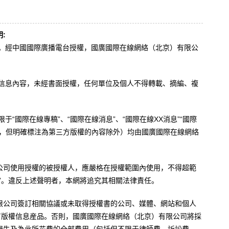
:
辦。經中國國際廣播電台授權，國廣國際在線網絡（北京）有限公
。
有信息內容，未經書面授權，任何單位及個人不得轉載、摘編、複
于“國際在線專稿”、“國際在線消息”、“國際在線XX消息”“國際
內容，但明確標注為第三方版權的內容除外）均由國廣國際在線網絡
公司使用授權的被授權人，應嚴格在授權範圍內使用，不得超範
”。違反上述聲明者，本網將追究其相關法律責任。
限公司簽訂相關協議或未取得授權書的公司、媒體、網站和個人
有版權信息産品。否則，國廣國際在線網絡（北京）有限公司將採