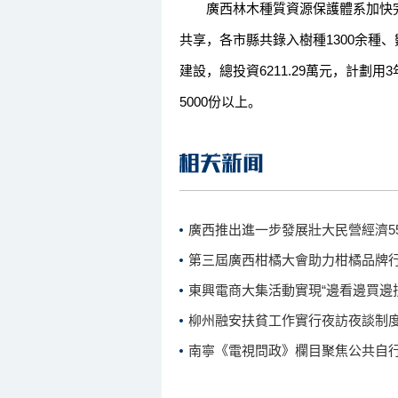
廣西林木種質資源保護體系加快完
共享，各市縣共錄入樹種1300余種、
建設，總投資6211.29萬元，計劃
5000份以上。
廣西推出進一步發展壯大民營經濟5
第三屆廣西柑橘大會助力柑橘品牌
東興電商大集活動實現“邊看邊買邊
柳州融安扶貧工作實行夜訪夜談制
南寧《電視問政》欄目聚焦公共自行