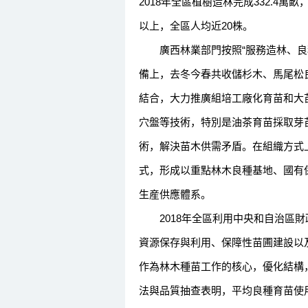
2018年全區植樹造林完成332.4
以上，全區人均近20株。
廣西林業部門按照“服務造林、良種
備上，去冬今春共收儲杉木、馬尾松良
結合，大力推廣組培工廠化育苗和大
穴盤等技術，特別是油茶育苗採取芽
術，解決苗木供需矛盾。在組織方式上
式，形成以重點林木良種基地、國有
生産供應體系。
2018年全區利用中央和自治區財政
資源保存與利用、保障性苗圃建設以
作為林木種苗工作的核心，優化結構，
法與品質抽查表明，平均良種育苗使用率