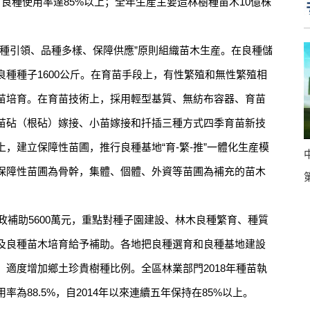
萬畝，良種使用率達85%以上；全年生産主要造林樹種苗木10億株
引領、品種多樣、保障供應”原則組織苗木生産。在良種儲
種種子1600公斤。在育苗手段上，有性繁殖和無性繁殖相
苗培育。在育苗技術上，採用輕型基質、無紡布容器、育苗
苗砧（根砧）嫁接、小苗嫁接和扦插三種方式四季育苗新技
，建立保障性苗圃，推行良種基地“育-繁-推”一體化生産模
保障性苗圃為骨幹，集體、個體、外資等苗圃為補充的苗木
補助5600萬元，重點對種子園建設、林木良種繁育、種質
及良種苗木培育給予補助。各地把良種選育和良種基地建設
適度增加鄉土珍貴樹種比例。全區林業部門2018年種苗執
為88.5%，自2014年以來連續五年保持在85%以上。