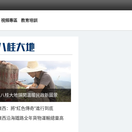
視頻專區
教育培訓
八桂大地鋪開溫暖民政新圖景
廣西：將“紅色傳奇”進行到底
廣西沿海鐵路全年貨物運輸總量高