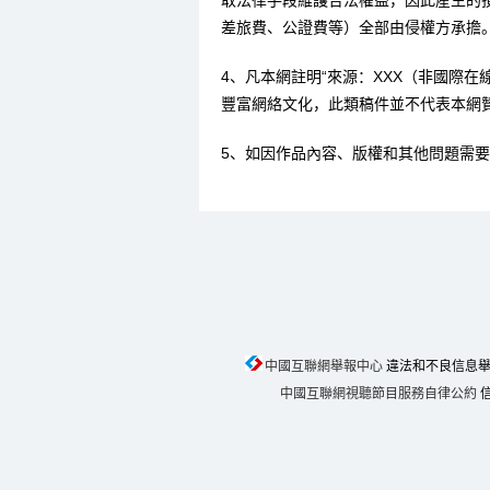
取法律手段維護合法權益，因此産生的
差旅費、公證費等）全部由侵權方承擔
4、凡本網註明“來源：XXX（非國際
豐富網絡文化，此類稿件並不代表本網
5、如因作品內容、版權和其他問題需要
中國互聯網舉報中心
違法和不良信息舉報電話
中國互聯網視聽節目服務自律公約
信