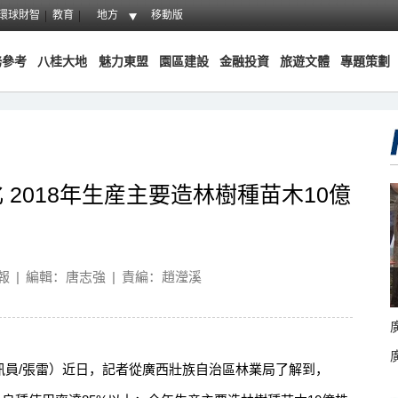
環球財智
教育
地方
移動版
務參考
八桂大地
魅力東盟
園區建設
金融投資
旅遊文體
專題策劃
 2018年生産主要造林樹種苗木10億
報
|
編輯：唐志強
|
責編：趙瀅溪
訊員/張雷）近日，記者從廣西壯族自治區林業局了解到，