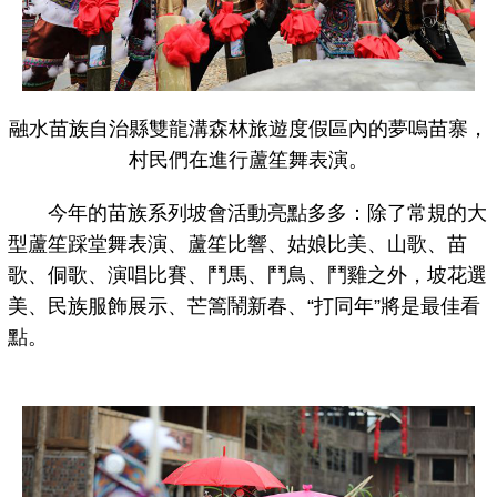
融水苗族自治縣雙龍溝森林旅遊度假區內的夢嗚苗寨，
村民們在進行蘆笙舞表演。
今年的苗族系列坡會活動亮點多多：除了常規的大
型蘆笙踩堂舞表演、蘆笙比響、姑娘比美、山歌、苗
歌、侗歌、演唱比賽、鬥馬、鬥鳥、鬥雞之外，坡花選
美、民族服飾展示、芒篙鬧新春、“打同年”將是最佳看
點。