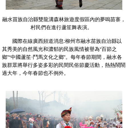
融水苗族自治縣雙龍溝森林旅遊度假區內的夢嗚苗寨，
村民們在進行蘆笙舞表演。
國際在線廣西頻道消息:柳州市融水苗族自治縣以
其秀美的自然風光和濃郁的民族風情被譽為“百節之
鄉”“中國蘆笙·鬥馬文化之鄉”。每年春節期間，融水各
族群眾將舉行多姿多彩的民間民俗節慶活動，熱熱鬧鬧
過大年，今年春節也不例外。