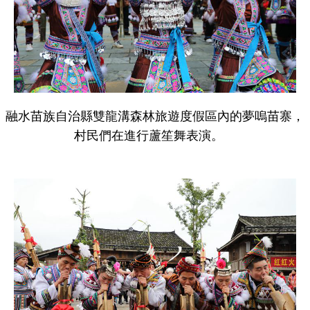
融水苗族自治縣雙龍溝森林旅遊度假區內的夢嗚苗寨，
村民們在進行蘆笙舞表演。