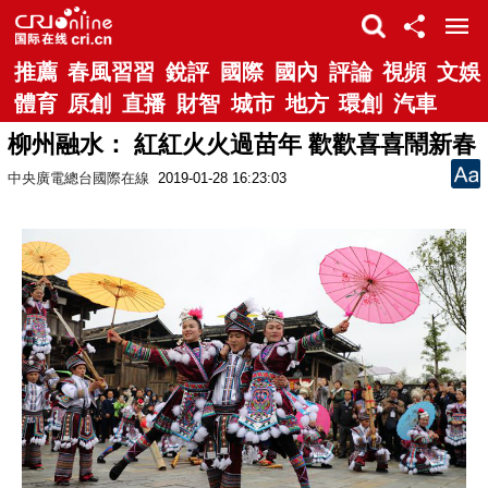
推薦
春風習習
銳評
國際
國內
評論
視頻
文娛
體育
原創
直播
財智
城市
地方
環創
汽車
柳州融水： 紅紅火火過苗年 歡歡喜喜鬧新春
中央廣電總台國際在線
2019-01-28 16:23:03