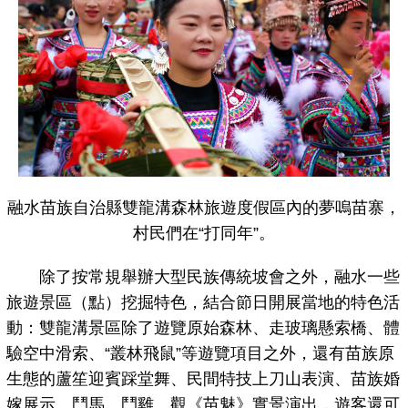
融水苗族自治縣雙龍溝森林旅遊度假區內的夢嗚苗寨，
村民們在“打同年”。
除了按常規舉辦大型民族傳統坡會之外，融水一些
旅遊景區（點）挖掘特色，結合節日開展當地的特色活
動：雙龍溝景區除了遊覽原始森林、走玻璃懸索橋、體
驗空中滑索、“叢林飛鼠”等遊覽項目之外，還有苗族原
生態的蘆笙迎賓踩堂舞、民間特技上刀山表演、苗族婚
嫁展示、鬥馬、鬥雞、觀《苗魅》實景演出，遊客還可