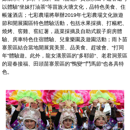
以體驗”坐妹打油茶“等苗族火塘文化，品特色美食、住
帳篷酒店；七彩農場將舉辦2019年七彩農場文化旅遊
節和開展園區特色體驗活動，包括水果採摘、打糍粑、
燒烤、窖雞、窖紅薯，蔬菜採摘及自助式親子廚房體
驗、房車特色住宿體驗、兒童樂園及遊園活動；雨卜苗
寨景區結合當地開展賞美景、品美食、趕坡會、“打同
年”體驗遊。此外，龍女溝景區的”多耶節“、老君洞景區
的迎春接福、田頭苗寨景區的”鴨變“”鬥馬節“也各具特
色。