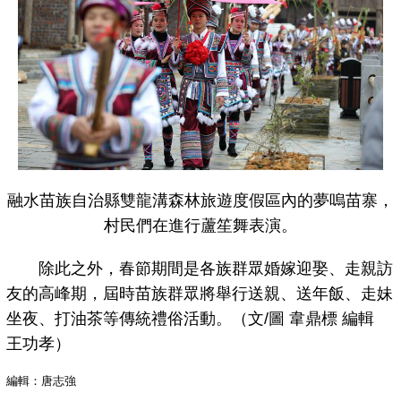
融水苗族自治縣雙龍溝森林旅遊度假區內的夢嗚苗寨，
村民們在進行蘆笙舞表演。
除此之外，春節期間是各族群眾婚嫁迎娶、走親訪
友的高峰期，屆時苗族群眾將舉行送親、送年飯、走妹
坐夜、打油茶等傳統禮俗活動。（文/圖 韋鼎標 編輯
王功孝）
編輯：唐志強