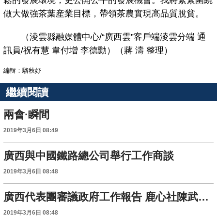
鬆的發展環境，更公開公平的發展機會。我將緊緊圍繞
做大做強茶葉産業目標，帶領茶農實現高品質脫貧。
（淩雲縣融媒體中心/“廣西雲”客戶端淩雲分端 通
訊員/祝有慧 韋付增 李德勳）（蔣 濤 整理）
編輯：駱秋妤
繼續閱讀
兩會·瞬間
2019年3月6日 08:49
廣西與中國鐵路總公司舉行工作商談
2019年3月6日 08:48
廣西代表團審議政府工作報告 鹿心社陳武等參加審議併發言
2019年3月6日 08:48