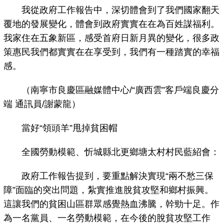
我從政府工作報告中，深切體會到了我們國家翻天
覆地的發展變化，體會到政府實實在在為百姓謀福利。
我家住在五象新區，感受首府日新月異的變化，很多政
策惠民我們都實實在在享受到，我們有一種踏實的幸福
感。
（南寧市良慶區融媒體中心/“廣西雲”客戶端良慶分
端 通訊員/謝蒙龍）
當好“領頭羊”甩掉貧困帽
全國勞動模範、忻城縣北更鄉塘太村村民藍紹會：
政府工作報告提到，要重點解決實現“兩不愁三保
障”面臨的突出問題，紮實推進脫貧攻堅和鄉村振興。
這讓我們的貧困山區群眾感覺熱血沸騰，幹勁十足。作
為一名黨員、一名勞動模範，在今後的脫貧攻堅工作