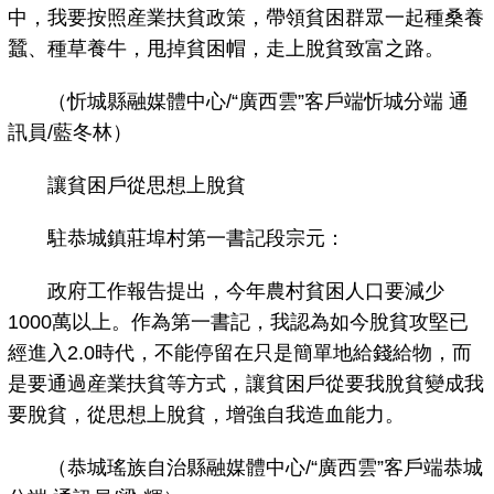
中，我要按照産業扶貧政策，帶領貧困群眾一起種桑養
蠶、種草養牛，甩掉貧困帽，走上脫貧致富之路。
（忻城縣融媒體中心/“廣西雲”客戶端忻城分端 通
訊員/藍冬林）
讓貧困戶從思想上脫貧
駐恭城鎮莊埠村第一書記段宗元：
政府工作報告提出，今年農村貧困人口要減少
1000萬以上。作為第一書記，我認為如今脫貧攻堅已
經進入2.0時代，不能停留在只是簡單地給錢給物，而
是要通過産業扶貧等方式，讓貧困戶從要我脫貧變成我
要脫貧，從思想上脫貧，增強自我造血能力。
（恭城瑤族自治縣融媒體中心/“廣西雲”客戶端恭城