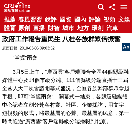
推薦
春風習習
銳評
國際
國內
評論
視頻
文娛
體育
原創
直播
財智
城市
地方
環創
汽車
政府工作報告重民生 八桂各族群眾倍振奮
廣西日報
2019-03-06 09:03:52
“掌握”兩會
3月5日上午，“廣西雲”客戶端聯合全區44個縣級融
媒體中心及14個市級分端、111個縣級分端直播十三屆
全國人大二次會議開幕式盛況，全區各族幹部群眾拿起
手機，即可“掌握兩會”。開幕式一結束，各縣級融媒體
中心記者立刻分赴各村寨、社區、企業採訪，用文字、
短視頻的形式，將最基層的心聲、最基層的民意，第一
時間通過“廣西雲”客戶端縣級分端播報到北京。