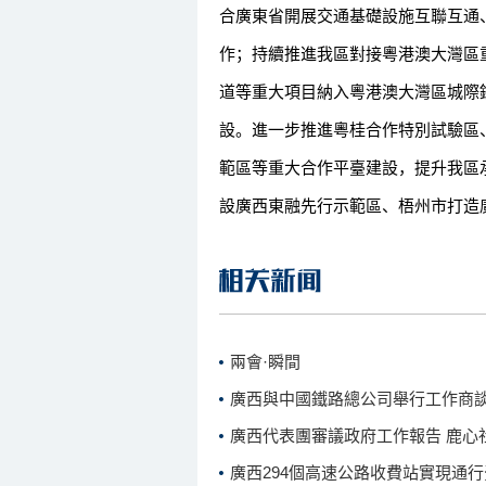
合廣東省開展交通基礎設施互聯互通
作；持續推進我區對接粵港澳大灣區
道等重大項目納入粵港澳大灣區城際
設。進一步推進粵桂合作特別試驗區
範區等重大合作平臺建設，提升我區
設廣西東融先行示範區、梧州市打造
兩會·瞬間
廣西與中國鐵路總公司舉行工作商
廣西代表團審議政府工作報告 鹿心
廣西294個高速公路收費站實現通