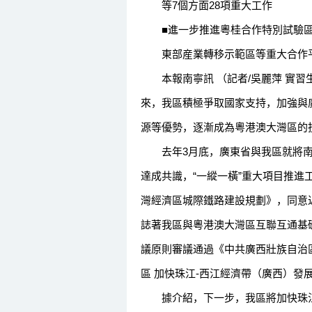
等7個方面28項重大工作
■進一步推進粵桂合作特別試驗區
東部産業轉移示範區等重大合作
本報南寧訊 （記者/吳麗萍 實習生
來，我區積極爭取國家支持，加強與
源等優勢，逐漸成為粵港澳大灣區的
去年3月底，廣東省與我區就將南寧
達成共識，“一縱一橫”重大項目推
灣經濟區城際鐵路建設規劃》，同意近
誌著我區與粵港澳大灣區互聯互通基
議原則審議通過《中共廣西壯族自治
區 加快珠江-西江經濟帶（廣西）發
據介紹，下一步，我區將加快珠江-