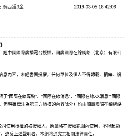
 廣西獲3金
2019-03-05 18:42:06
:
辦。經中國國際廣播電台授權，國廣國際在線網絡（北京）有限公
。
有信息內容，未經書面授權，任何單位及個人不得轉載、摘編、複
于“國際在線專稿”、“國際在線消息”、“國際在線XX消息”“國際
內容，但明確標注為第三方版權的內容除外）均由國廣國際在線網絡
公司使用授權的被授權人，應嚴格在授權範圍內使用，不得超範
”。違反上述聲明者，本網將追究其相關法律責任。