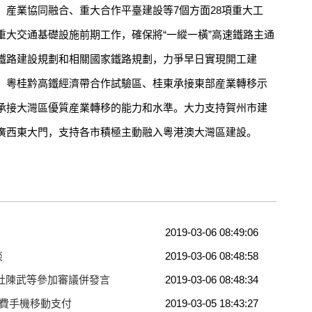
、産業協同融合、重大合作平臺建設等7個方面28項重大工
重大交通基礎設施前期工作，確保將“一縱一橫”高速鐵路主通
鐵路建設規劃和相關國家鐵路規劃，力爭早日實現開工建
、粵桂黔高鐵經濟帶合作試驗區、桂東承接東部産業轉移示
承接大灣區優質産業轉移的能力和水準。大力支持賀州市建
廣西東大門，支持各市積極主動融入粵港澳大灣區建設。
2019-03-06 08:49:06
談
2019-03-06 08:48:58
社陳武等參加審議併發言
2019-03-06 08:48:34
行費手機移動支付
2019-03-05 18:43:27