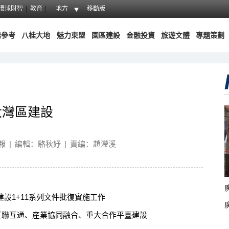
環球財智
教育
地方
移動版
務參考
八桂大地
魅力東盟
園區建設
金融投資
旅遊文體
專題策劃
大灣區建設
報
|
編輯：駱秋妤
|
責編：趙瀅溪
設1+11系列文件批復實施工作
聯互通、産業協同融合、重大合作平臺建設