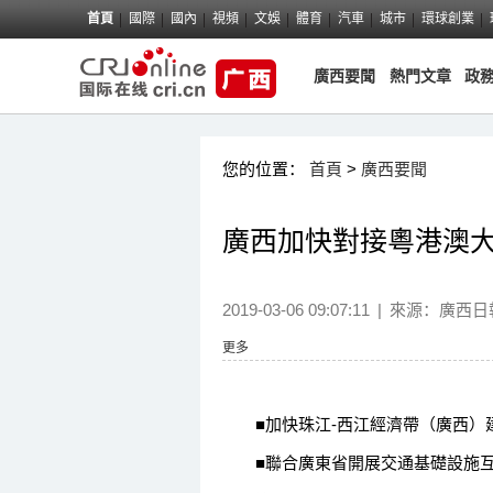
首頁
國際
國內
視頻
文娛
體育
汽車
城市
環球創業
廣西要聞
熱門文章
政
您的位置：
首頁
>
廣西要聞
廣西加快對接粵港澳
2019-03-06 09:07:11
|
來源：
廣西日
更多
■加快珠江-西江經濟帶（廣西）建
■聯合廣東省開展交通基礎設施互