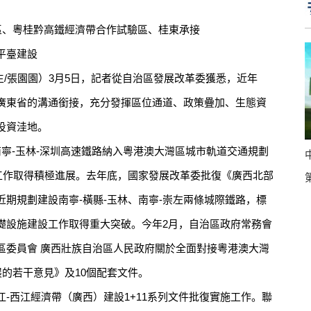
、粵桂黔高鐵經濟帶合作試驗區、桂東承接
平臺建設
/張園園）3月5日，記者從自治區發展改革委獲悉，近年
廣東省的溝通銜接，充分發揮區位通道、政策疊加、生態資
投資洼地。
-玉林-深圳高速鐵路納入粵港澳大灣區城市軌道交通規劃
進工作取得積極進展。去年底，國家發展改革委批復《廣西北部
期規劃建設南寧-橫縣-玉林、南寧-崇左兩條城際鐵路，標
礎設施建設工作取得重大突破。今年2月，自治區政府常務會
區委員會 廣西壯族自治區人民政府關於全面對接粵港澳大灣
展的若干意見》及10個配套文件。
西江經濟帶（廣西）建設1+11系列文件批復實施工作。聯