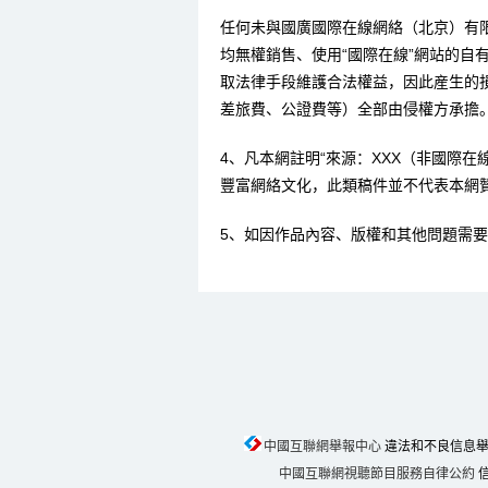
任何未與國廣國際在線網絡（北京）有
均無權銷售、使用“國際在線”網站的自
取法律手段維護合法權益，因此産生的
差旅費、公證費等）全部由侵權方承擔
4、凡本網註明“來源：XXX（非國際
豐富網絡文化，此類稿件並不代表本網
5、如因作品內容、版權和其他問題需要
中國互聯網舉報中心
違法和不良信息舉報電話
中國互聯網視聽節目服務自律公約
信