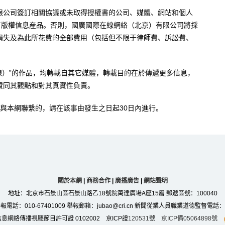
限公司簽訂相關協議或未取得授權書的公司、媒體、網站和個人
有版權信息産品。否則，國廣國際在線網絡（北京）有限公司將採
損失及為此所花費的全部費用（包括但不限于律師費、訴訟費、
。
在線）”的作品，均轉載自其它媒體，轉載目的在於傳遞更多信息，
贊同其觀點和對其真實性負責。
與本網聯繫的，請在該事由發生之日起30日內進行。
關於本網
|
商務合作
|
廣播廣告
|
網站聲明
地址：北京市石景山區石景山路乙18號院萬達廣場A座15層 郵遞區號：100040
：010-67401009 舉報郵箱：jubao@cri.cn 新聞從業人員職業道德監督電話：010-6
息網絡傳播視聽節目許可證 0102002 京ICP證
120531
號
京ICP備05064898號