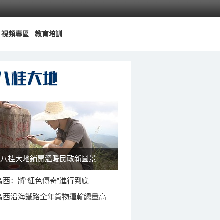
視頻專區
教育培訓
八桂大地鋪開溫暖民政新圖景
廣西：將“紅色傳奇”進行到底
廣西沿海鐵路全年貨物運輸總量高