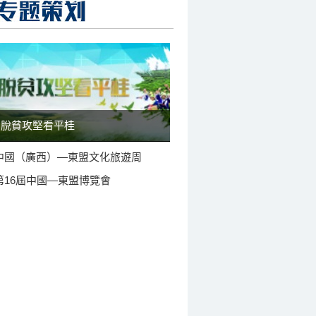
脫貧攻堅看平桂
中國（廣西）—東盟文化旅遊周
第16屆中國—東盟博覽會