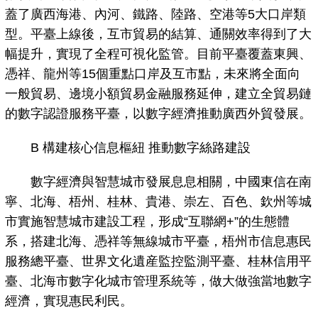
蓋了廣西海港、內河、鐵路、陸路、空港等5大口岸類
型。平臺上線後，互市貿易的結算、通關效率得到了大
幅提升，實現了全程可視化監管。目前平臺覆蓋東興、
憑祥、龍州等15個重點口岸及互市點，未來將全面向
一般貿易、邊境小額貿易金融服務延伸，建立全貿易鏈
的數字認證服務平臺，以數字經濟推動廣西外貿發展。
B 構建核心信息樞紐 推動數字絲路建設
數字經濟與智慧城市發展息息相關，中國東信在南
寧、北海、梧州、桂林、貴港、崇左、百色、欽州等城
市實施智慧城市建設工程，形成“互聯網+”的生態體
系，搭建北海、憑祥等無線城市平臺，梧州市信息惠民
服務總平臺、世界文化遺産監控監測平臺、桂林信用平
臺、北海市數字化城市管理系統等，做大做強當地數字
經濟，實現惠民利民。