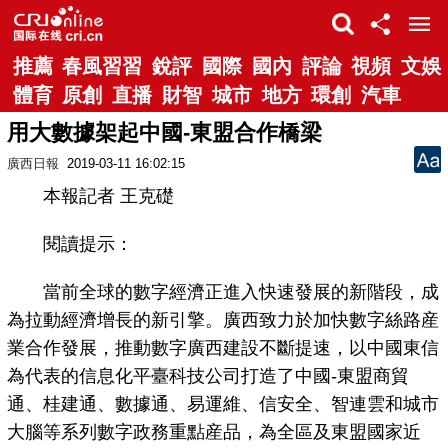
推薦
春風習習
銳評
國際
國內
評論
視頻
文娛
體育
原創
直播
財智
城市
地方
環創
汽車
用大數據架起中國-東盟合作橋梁
廣西日報
2019-03-11 16:02:15
本報記者 王克礎
閱讀提示：
當前全球的數字經濟正進入快速發展的新階段，成
為拉動經濟增長的新引擎。廣西致力於加快數字絲路産
業合作發展，推動數字廣西建設不斷提速，以中國東信
為代表的信息化平臺科技公司打造了中國-東盟商貿
通、桂建通、數據通、易運維、信安全、智連雲和城市
大腦等系列數字政務重點産品，為全區及東盟國家近