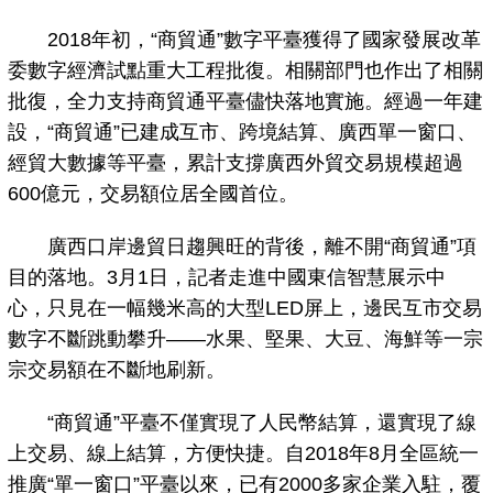
2018年初，“商貿通”數字平臺獲得了國家發展改革
委數字經濟試點重大工程批復。相關部門也作出了相關
批復，全力支持商貿通平臺儘快落地實施。經過一年建
設，“商貿通”已建成互市、跨境結算、廣西單一窗口、
經貿大數據等平臺，累計支撐廣西外貿交易規模超過
600億元，交易額位居全國首位。
廣西口岸邊貿日趨興旺的背後，離不開“商貿通”項
目的落地。3月1日，記者走進中國東信智慧展示中
心，只見在一幅幾米高的大型LED屏上，邊民互市交易
數字不斷跳動攀升——水果、堅果、大豆、海鮮等一宗
宗交易額在不斷地刷新。
“商貿通”平臺不僅實現了人民幣結算，還實現了線
上交易、線上結算，方便快捷。自2018年8月全區統一
推廣“單一窗口”平臺以來，已有2000多家企業入駐，覆