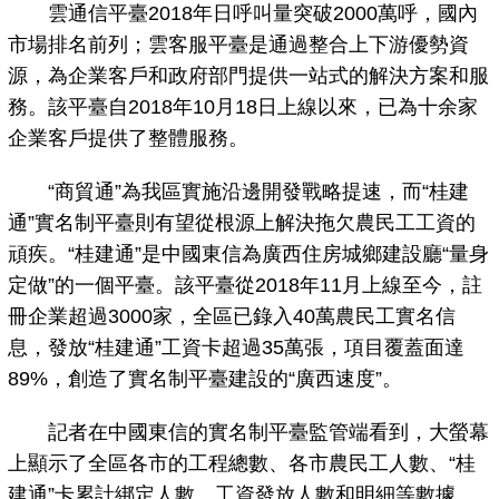
雲通信平臺2018年日呼叫量突破2000萬呼，國內
市場排名前列；雲客服平臺是通過整合上下游優勢資
源，為企業客戶和政府部門提供一站式的解決方案和服
務。該平臺自2018年10月18日上線以來，已為十余家
企業客戶提供了整體服務。
“商貿通”為我區實施沿邊開發戰略提速，而“桂建
通”實名制平臺則有望從根源上解決拖欠農民工工資的
頑疾。“桂建通”是中國東信為廣西住房城鄉建設廳“量身
定做”的一個平臺。該平臺從2018年11月上線至今，註
冊企業超過3000家，全區已錄入40萬農民工實名信
息，發放“桂建通”工資卡超過35萬張，項目覆蓋面達
89%，創造了實名制平臺建設的“廣西速度”。
記者在中國東信的實名制平臺監管端看到，大螢幕
上顯示了全區各市的工程總數、各市農民工人數、“桂
建通”卡累計綁定人數、工資發放人數和明細等數據。