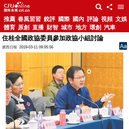
推薦
春風習習
銳評
國際
國內
評論
視頻
文娛
體育
原創
直播
財智
城市
地方
環創
汽車
住桂全國政協委員參加政協小組討論
廣西日報
2019-03-11 09:05:56