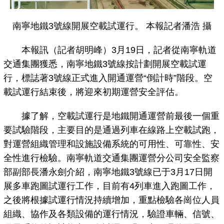
南寧地鐵3號線開展空載試運行。 本報記者潘浩 攝
本報訊（記者胡明峰）3月19日，記者從南寧軌道
交通集團獲悉，南寧地鐵3號線按計劃開展空載試運
行，標誌著3號線正式進入開通運營“倒計時”階段。空
載試運行結束後，將迎來初期運營安全評估。
據了解，空載試運行是地鐵開通運營前最後一個重
要試驗階段，主要目的是通過列車在線路上空載試跑，
對運營組織管理和設施設備系統的可用性、可靠性、安
全性進行檢驗。南寧軌道交通集團運營分公司安全監察
部副部長潘永劍介紹，南寧地鐵3號線已于3月17日開
展多車跑圖試運行工作，目前有4列車進入跑圖工作，
之後將根據試運行情況持續增加，重點檢驗各崗位人員
組織、協作及各類設備的運行情況，驗證車輛、信號、