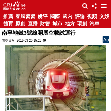
推薦
春風習習
銳評
國際
國內
評論
視頻
文娛
體育
原創
直播
財智
城市
地方
環創
汽車
南寧地鐵3號線開展空載試運行
南寧日報
2019-03-20 15:25:49