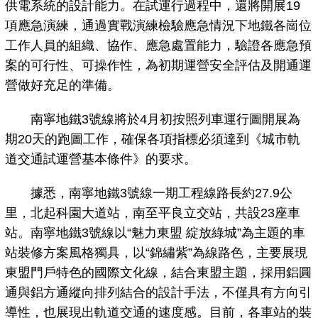
供電系統的設計能力。在試運行過程中，還將開展19
項應急演練，通過實戰演練檢驗應急情況下地鐵各崗位
工作人員的組織、協作、應急處置能力，驗證各應急預
案的可行性、可操作性，為初期運營安全評估及開通運
營做好充足的準備。
南寧地鐵3號線將於4月初按照列車運行圖開展為
期20天的跑圖工作，確保各項指標必須達到《城市軌
道交通試運營基本條件》的要求。
據悉，南寧地鐵3號線一期工程線路長約27.9公
里，北起科園大道站，南至平良立交站，共設23座車
站。南寧地鐵3號線以“魅力東盟 綻放綠城”為主題的車
站裝修方案風格獨具，以“錦繡紫”為線路色，主要展現
東盟門戶特色的國際文化線，結合東盟主題，採用鋁圓
通與鋁方通縱向排列結合的設計手法，不僅具有方向引
導性，也展現出軌道交通的速度感。目前，各車站的裝