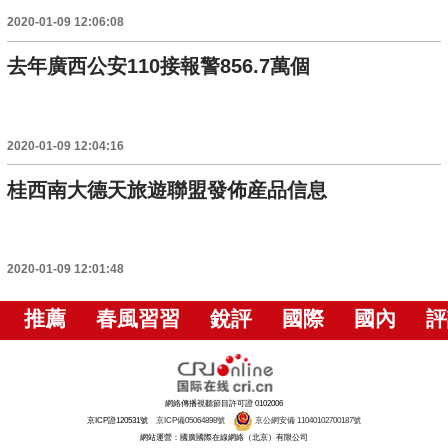
2020-01-09 12:06:08
去年廣西公安110接報警856.7萬個
2020-01-09 12:04:16
桂西南大德天旅遊聯盟發佈産品信息
2020-01-09 12:01:48
推薦
春風習習
銳評
國際
國內
評
網絡傳播視聽節目許可證 0102006
京ICP證120531號
京ICP備05064898號
京公網安備 11040102700187號
網站運營：國廣國際在線網絡（北京）有限公司