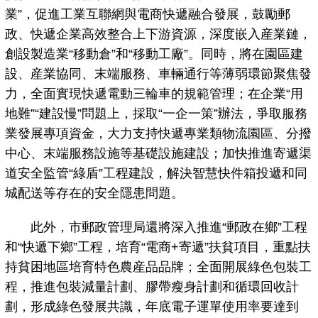
業”，促進工業互聯網與電商快遞融合發展，鼓勵郵
政、快遞企業高效整合上下游資源，深度嵌入産業鏈，
創設製造業“移動倉”和“移動工廠”。同時，將在園區建
設、産業協同、末端服務、車輛通行等薄弱環節聚焦發
力，全面實現快遞電動三輪車的規範管理；在企業“用
地難”“建設慢”問題上，採取“一企一策”辦法，爭取服務
業發展專項資金，大力支持快遞專業類物流園區、分撥
中心、末端服務設施等基礎設施建設；加快推進寄遞渠
道安全監管“綠盾”工程建設，解決智慧快件箱投遞和同
城配送等存在的安全隱患問題。
此外，市郵政管理局還將深入推進“郵政在鄉”工程
和“快遞下鄉”工程，培育“電商+寄遞”扶貧項目，重點扶
持貧困地區培育特色農産品品牌；全面開展綠色包裝工
程，推進包裝減量計劃、膠帶瘦身計劃和循環回收計
劃，形成綠色發展共識，年底電子運單使用率要達到