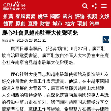
推薦
春風習習
銳評
國際
國內
評論
視頻
文娛
體育
原創
直播
財智
城市
地方
環創
汽車
鹿心社會見越南駐華大使鄧明魁
廣西日報
2019-05-28 10:10:21
廣西日報南寧訊 （記者/魏恒）5月27日，廣西壯
族自治區黨委書記、廣西壯族自治區人大常委會主任鹿
心社在南寧會見越南駐華大使鄧明魁。
鹿心社對大使同志和越南駐華使領館為促進雙方友
好交往所做的大量工作表示讚賞。他説，在中越兩國關
係深入發展的大背景下，廣西將發揮與越南山水相連、
人文相親的獨特優勢，在深化落實兩黨兩國領導人共識
的行動中努力走在前列。我們願同越南同志積極分享交
流精準扶貧、黨建工作等經驗。希望雙方在攜手共建陸