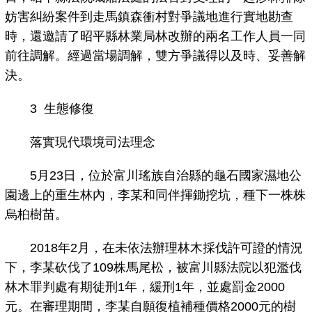
妨害糾紛案件到走馬鎮森衝村對爭議地進行實地勘查
時，還邀請了昭平縣林業局林改辦的兩名工作人員一同
前往調解。經過當場調解，雙方爭議得以及時、妥善解
決。
3 生態修復
落實現代環境司法理念
5月23日，位於富川瑤族自治縣的龜石國家濕地公
園邊上的重生林內，李某和同伴揮鋤挖坑，種下一株株
烏桕樹苗。
2018年2月，在未依法辦理林木採伐許可證的情況
下，李某砍伐了109株馬尾松，被富川縣法院以犯濫伐
林木罪判處有期徒刑1年，緩刑1年，並處罰金2000
元。在審理期間，李某自願復植補種價格2000元的樹