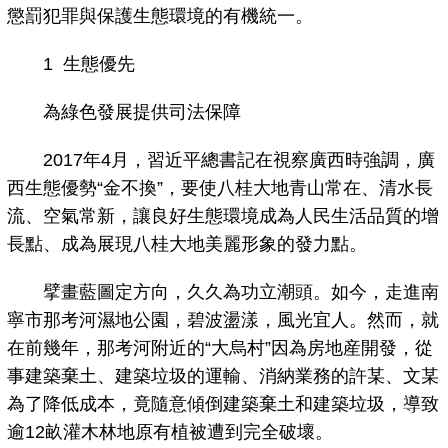
懲罰犯罪與保護生態環境的有機統一。
1 生態優先
為綠色發展提供司法保障
2017年4月，習近平總書記在視察廣西時強調，廣
西生態優勢“金不換”，要使八桂大地青山常在、清水長
流、空氣常新，讓良好生態環境成為人民生活品質的增
長點、成為展現八桂大地美麗形象的發力點。
擘畫藍圖定方向，久久為功立潮頭。如今，走進南
寧市那考河濕地公園，碧波盪漾，風光宜人。然而，就
在前幾年，那考河附近的“大烏村”因為房地産開發，從
事建築棄土、建築垃圾的運輸、消納業務的許某、文某
為了降低成本，竟隨意傾倒建築棄土和建築垃圾，導致
逾12畝灌木林地原有植被遭到完全破壞。