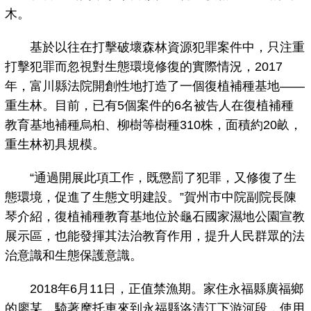
木。
基於以往在打擊破壞森林資源犯罪案件中，只注重
打擊犯罪而忽視對生態環境修復的實際情況，2017
年，富川縣法院開創性地打造了一個復植補種基地——
重生林。目前，已有5個案件的6名被告人在復植補種
教育基地補種烏桕、柳樹等樹種310株，面積約20畝，
重生林初具規模。
“通過開展此項工作，既懲罰了犯罪，又修復了生
態環境，促進了生態文明建設。”賀州市中院副院長陳
琴介紹，復植補種教育基地位於龜石國家濕地公園宣教
展示區，也能發揮其法治教育作用，提升人民群眾的法
治意識和生態保護意識。
2018年6月11日，正值禁漁期。家住永福縣廣福鄉
的廖某，騎著摩托車來到永福縣洛清江下游河段，使用