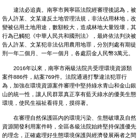
違法必追責。南寧市興寧區法院經審理後認為，被
告人許某、文某違反土地管理法規，非法佔用林地，改
變被佔用土地用途，數額較大，造成林地大量毀壞，其
行為已觸犯《中華人民共和國刑法》，最終依法判決被
告人許某、文某犯非法佔用農用地罪，分別判處有期徒
刑一年二個月、一年一個月，各處罰金人民幣3萬元。
2016年以來，南寧市兩級法院共受理環境資源類
案件886件，結案769件。法院通過打擊違法犯罪行
為，加強在環境資源案件審理中堅持綠水青山和金山銀
山的統一性，讓人民群眾真正享有藍天綠水的優美生態
環境，使民生福祉看得見，摸得著。
在審理自然保護區內的環境污染、生態破壞及自然
資源開發利用案件時，全區各級法院始終堅持保護優先
的理念，正確處理好生態環境保護與經濟發展兩者之間