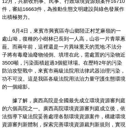
12月，共新收刑事、民事、行政環境資源類案件16710
件，審結16663件，為推動生態文明建設與綠色發展作
出積極努力。
6月4日，來賓市興賓區寺山鄉陸正村芝麻嶺的一
處山坳，復種的小樹林已長到一人高，山谷一片青翠蔥
蘢。而兩年前，這裡還是一片異味熏天的荒地:不法分
子將有毒廢油廢物傾倒、填埋在此，需處置的污染物近
3500噸，污染面積超過3個籃球場。在歷時2年的污染
防治攻堅戰中，來賓市兩級法院用法律武器治理污染，
功不可沒。這是我區各級法院用法治力量守護生態環境
的一個縮影。
據了解，廣西高院是全國最先成立環境資源審判庭
的六個高院之一。廣西高院環境資源審判庭成立後，依
法指導下級法院妥善處理各類環境資源案件，構建環境
資源審判新體制，探索完善環境資源裁判新規則，實現