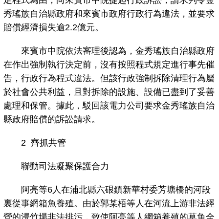
定程式為由，向來賓市中院提起行政訴訟，請求判令金
秀瑤族自治縣政府和來賓市政府行政行為違法，並要求
賠償經濟損失逾2.2億元。
來賓市中院依法審理後認為，金秀瑤族自治縣政府
在作出強制執行決定前，沒有按照程式規定進行事先催
告，行政行為程式違法。但該行政強制拆除清理行為屬
於社會公共利益，且對拆除的設施、設備已盡到了妥善
處理和保管。據此，駁回該電力公司要求金秀瑤族自治
縣政府賠償的訴訟請求。
2 齊抓共管
聯動司法凝聚保護合力
阿亮等6人在浦北縣六硍鎮新華村委芳塘橋的河段
裏從事網箱魚養殖。由於郭某梧等人在河流上游非法經
營的浸竹場非法排污，致使阿亮等人網箱養殖的草魚全