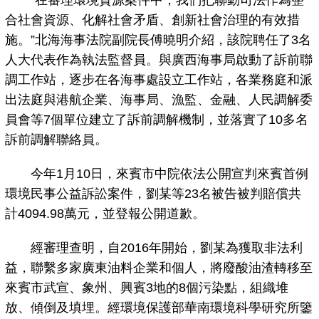
“在審理環境資源案件中，我們把聯動司法作為整
合社會資源、化解社會矛盾、創新社會治理的有效措
施。”北海海事法院副院長傅曉明介紹，該院聘任了3名
人大代表作為執法監督員。與廣西海事局啟動了訴前聯
調工作站，逐步在各海事處設立工作站，各業務庭和派
出法庭與港航企業、海事局、漁監、金融、人民調解委
員會等7個單位建立了訴前調解機制，並落實了10多名
訴前調解聯絡員。
今年1月10日，來賓市中院依法公開宣判來賓首例
環境民事公益訴訟案件，劉某等23名被告被判賠償共
計4094.98萬元，並登報公開道歉。
經審理查明，自2016年開始，劉某為獲取非法利
益，聯繫多家廣東油料企業和個人，將廢酸油渣轉移至
來賓市武宣、象州、興賓3地的8個污染點，組織堆
放、傾倒及填埋。經環境保護部華南環境科學研究所鑒