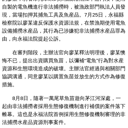
自製的電魚機進行非法捕撈時，被漁政部門執法人員發
現，當場扣押其捕魚工具及魚産品。7月25日，永福縣
檢察院以廖某違反保護水資源法規，在禁漁期使用電魚
設備捕撈水産品，其行為已涉嫌犯非法捕撈水産品罪為
由，向永福法院提起公訴。
在審判階段，主辦法官向廖某釋法明理後，廖某懊
悔不已，提出出資購買魚苗，以彌補“電魚”行為對水産
資源和生態環境造成的破壞。主辦法官經過與相關部門
協調溝通，同意廖某以購置魚苗並放生的方式作為修復
措施。
8月8日，隨著一萬尾草魚苗遊向茅江河深處，一
起由非法捕撈者採用生態修復機制進行補償的案件落下
帷幕。這也是永福法院首例採用生態修復機制審理的非
法捕撈水産品資源刑事案件。