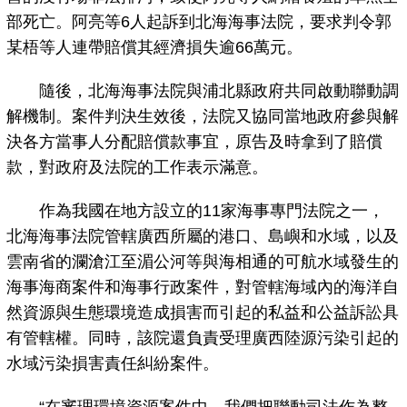
部死亡。阿亮等6人起訴到北海海事法院，要求判令郭
某梧等人連帶賠償其經濟損失逾66萬元。
隨後，北海海事法院與浦北縣政府共同啟動聯動調
解機制。案件判決生效後，法院又協同當地政府參與解
決各方當事人分配賠償款事宜，原告及時拿到了賠償
款，對政府及法院的工作表示滿意。
作為我國在地方設立的11家海事專門法院之一，
北海海事法院管轄廣西所屬的港口、島嶼和水域，以及
雲南省的瀾滄江至湄公河等與海相通的可航水域發生的
海事海商案件和海事行政案件，對管轄海域內的海洋自
然資源與生態環境造成損害而引起的私益和公益訴訟具
有管轄權。同時，該院還負責受理廣西陸源污染引起的
水域污染損害責任糾紛案件。