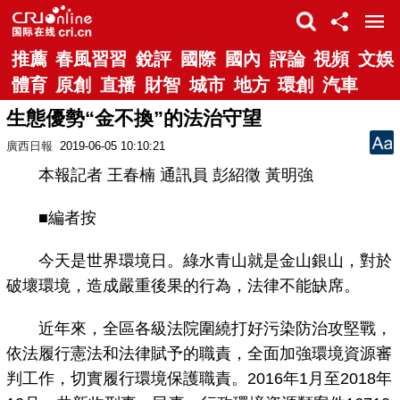
推薦
春風習習
銳評
國際
國內
評論
視頻
文娛
體育
原創
直播
財智
城市
地方
環創
汽車
生態優勢“金不換”的法治守望
廣西日報
2019-06-05 10:10:21
本報記者 王春楠 通訊員 彭紹徵 黃明強
■編者按
今天是世界環境日。綠水青山就是金山銀山，對於
破壞環境，造成嚴重後果的行為，法律不能缺席。
近年來，全區各級法院圍繞打好污染防治攻堅戰，
依法履行憲法和法律賦予的職責，全面加強環境資源審
判工作，切實履行環境保護職責。2016年1月至2018年