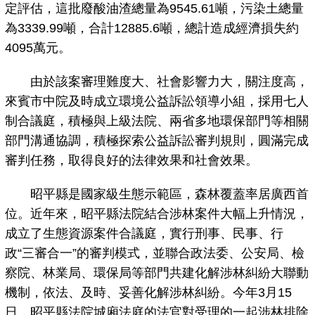
定評估，這批廢酸油渣總量為9545.61噸，污染土總量
為3339.99噸，合計12885.6噸，總計造成經濟損失約
4095萬元。
由於該案審理難度大、社會影響力大，關注度高，
來賓市中院及時成立環境公益訴訟領導小組，採用七人
制合議庭，積極與上級法院、兩省多地環保部門等相關
部門溝通協調，積極探索公益訴訟審判規則，圓滿完成
審判任務，取得良好的法律效果和社會效果。
昭平縣是國家級生態示範區，森林覆蓋率居廣西首
位。近年來，昭平縣法院結合涉林案件大幅上升情況，
成立了生態資源案件合議庭，實行刑事、民事、行
政“三審合一”的審判模式，並聯合政法委、公安局、檢
察院、林業局、環保局等部門共建化解涉林糾紛大聯動
機制，依法、及時、妥善化解涉林糾紛。今年3月15
日，昭平縣法院城廂法庭的法官對受理的一起涉林排除