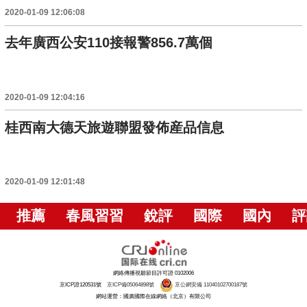
2020-01-09 12:06:08
去年廣西公安110接報警856.7萬個
2020-01-09 12:04:16
桂西南大德天旅遊聯盟發佈産品信息
2020-01-09 12:01:48
推薦
春風習習
銳評
國際
國內
評
網絡傳播視聽節目許可證 0102006
京ICP證120531號
京ICP備05064898號
京公網安備 11040102700187號
網站運營：國廣國際在線網絡（北京）有限公司