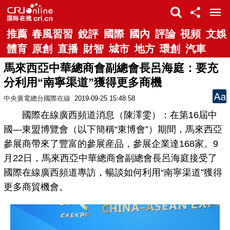
推薦
春風習習
銳評
國際
國內
評論
視頻
文娛
體育
原創
直播
財智
城市
地方
環創
汽車
馬來西亞中華總商會副總會長呂海庭：要充
分利用“南寧渠道”獲得更多商機
中央廣電總台國際在線
2019-09-25 15:48:58
國際在線廣西頻道消息（陳澤雯）：在第16屆中
國—東盟博覽會（以下簡稱“東博會”）期間，馬來西亞
參展商帶來了豐富的參展産品，參展企業達168家。9
月22日，馬來西亞中華總商會副總會長呂海庭接受了
國際在線廣西頻道專訪，暢談如何利用“南寧渠道”獲得
更多商貿機會。