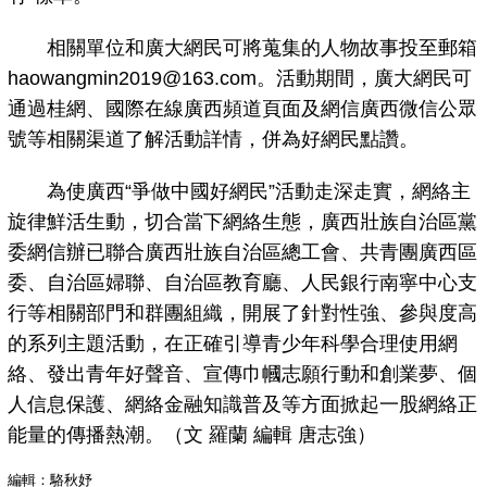
相關單位和廣大網民可將蒐集的人物故事投至郵箱
haowangmin2019@163.com。活動期間，廣大網民可
通過桂網、國際在線廣西頻道頁面及網信廣西微信公眾
號等相關渠道了解活動詳情，併為好網民點讚。
為使廣西“爭做中國好網民”活動走深走實，網絡主
旋律鮮活生動，切合當下網絡生態，廣西壯族自治區黨
委網信辦已聯合廣西壯族自治區總工會、共青團廣西區
委、自治區婦聯、自治區教育廳、人民銀行南寧中心支
行等相關部門和群團組織，開展了針對性強、參與度高
的系列主題活動，在正確引導青少年科學合理使用網
絡、發出青年好聲音、宣傳巾幗志願行動和創業夢、個
人信息保護、網絡金融知識普及等方面掀起一股網絡正
能量的傳播熱潮。（文 羅蘭 編輯 唐志強）
編輯：駱秋妤