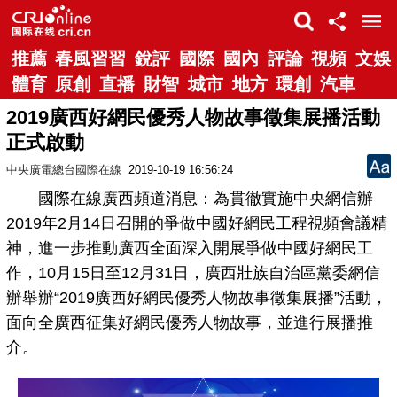
推薦
春風習習
銳評
國際
國內
評論
視頻
文娛
體育
原創
直播
財智
城市
地方
環創
汽車
2019廣西好網民優秀人物故事徵集展播活動
正式啟動
中央廣電總台國際在線
2019-10-19 16:56:24
國際在線廣西頻道消息：為貫徹實施中央網信辦
2019年2月14日召開的爭做中國好網民工程視頻會議精
神，進一步推動廣西全面深入開展爭做中國好網民工
作，10月15日至12月31日，廣西壯族自治區黨委網信
辦舉辦“2019廣西好網民優秀人物故事徵集展播”活動，
面向全廣西征集好網民優秀人物故事，並進行展播推
介。