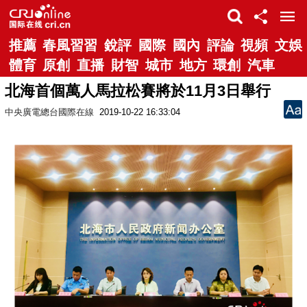
推薦
春風習習
銳評
國際
國內
評論
視頻
文娛
體育
原創
直播
財智
城市
地方
環創
汽車
北海首個萬人馬拉松賽將於11月3日舉行
中央廣電總台國際在線
2019-10-22 16:33:04