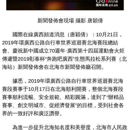
新聞發佈會現場 攝影 唐穎倩
國際在線廣西頻道消息（唐穎倩）：10月21日，
2019年環廣西公路自行車世界巡迴賽北海賽段總結
會、慶祝新中國成立70週年·廣西第十四屆運動會火炬
傳遞暨2019彰泰杯“奔跑吧廣西”生態馬拉松系列賽（北
海站）新聞發佈會在北海市新聞發佈廳召開。
據悉，2019年環廣西公路自行車世界巡迴賽北海
賽段賽事于10月17日在北海順利開賽，整個北海賽段
賽事順利流暢、安全規範、精彩圓滿，達到了“辦精品
賽事、創文明城市、促經濟發展”的目標，受到社會各
界的一致好評和廣泛讚譽。
為進一步提升北海知名度和美譽度，北海市人民政