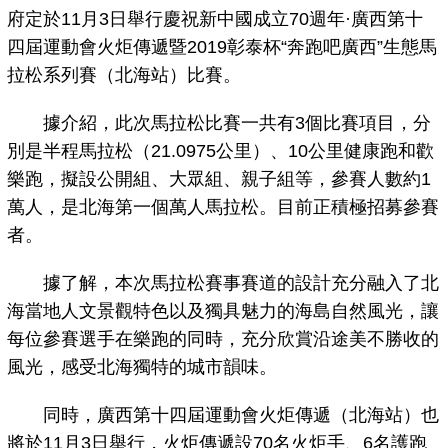
府定於11月3日舉行慶祝新中國成立70週年·廣西第十
四屆運動會火炬傳遞暨2019彰泰杯“奔跑吧廣西”生態馬
拉松系列賽（北海站）比賽。
據介紹，此次馬拉松比賽一共有3個比賽項目，分
別是半程馬拉松（21.0975公里）、10公里健康跑和歡
樂跑，擬設公開組、大眾組、親子組等，參賽人數約1
萬人，是北海第一個萬人馬拉松。目前正積極招募參賽
者。
據了解，本次馬拉松賽事賽道的設計充分融入了北
海當地人文景觀特色以及獨具魅力的海島自然風光，讓
每位參賽選手在樂跑的同時，充分欣賞沿途美不勝收的
風光，感受北海獨特的城市韻味。
同時，廣西第十四屆運動會火炬傳遞（北海站）也
將於11月3日舉行，火炬傳遞設70名火炬手、6名護跑