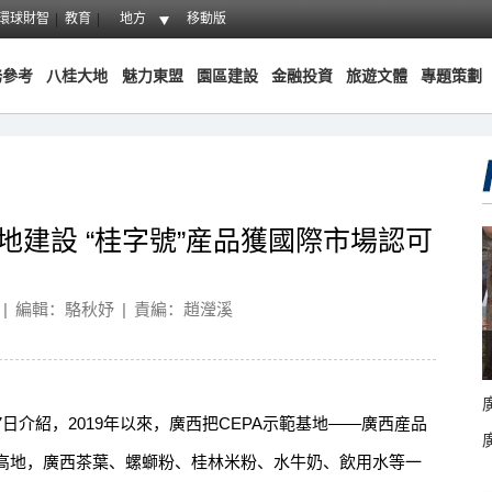
環球財智
教育
地方
移動版
務參考
八桂大地
魅力東盟
園區建設
金融投資
旅遊文體
專題策劃
地建設 “桂字號”産品獲國際市場認可
|
編輯：駱秋妤
|
責編：趙瀅溪
紹，2019年以來，廣西把CEPA示範基地——廣西産品
高地，廣西茶葉、螺螄粉、桂林米粉、水牛奶、飲用水等一