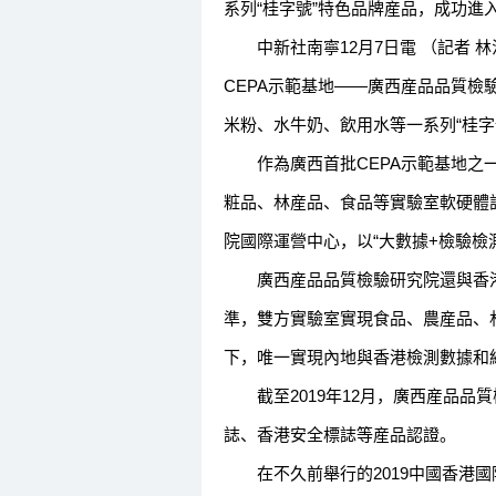
系列“桂字號”特色品牌産品，成功進
中新社南寧12月7日電 （記者 林
CEPA示範基地——廣西産品品質
米粉、水牛奶、飲用水等一系列“桂
作為廣西首批CEPA示範基地之一
粧品、林産品、食品等實驗室軟硬體
院國際運營中心，以“大數據+檢驗檢
廣西産品品質檢驗研究院還與香港標
準，雙方實驗室實現食品、農産品、
下，唯一實現內地與香港檢測數據和
截至2019年12月，廣西産品品質
誌、香港安全標誌等産品認證。
在不久前舉行的2019中國香港國