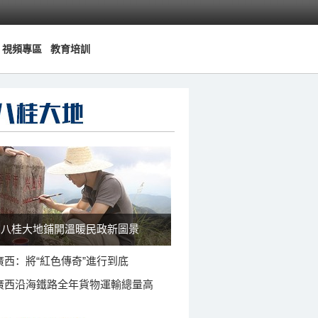
視頻專區
教育培訓
八桂大地鋪開溫暖民政新圖景
廣西：將“紅色傳奇”進行到底
廣西沿海鐵路全年貨物運輸總量高