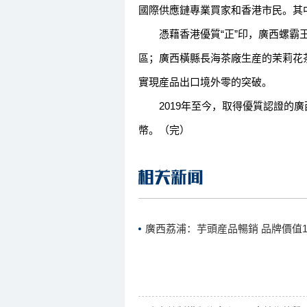
國際供應鏈專業買家和香港市民。其中
憑藉香港優質“正”印，廣西螺霸王
區；廣西橫縣長海茶廠生産的茉莉花茶
實現産品出口境外零的突破。
2019年至今，取得優質認證的廣
幣。（完）
廣西荔浦：芋頭産品暢銷 品牌價值10