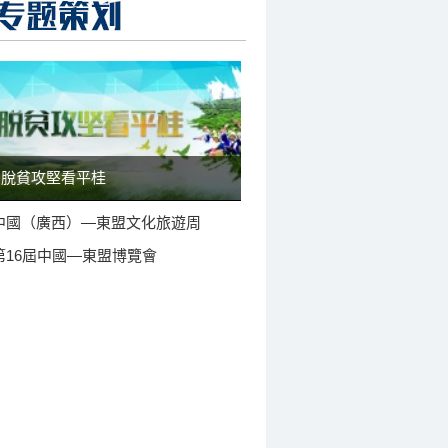
脫貧攻堅看平桂
中國（廣西）—東盟文化旅遊周
第16屆中國—東盟博覽會