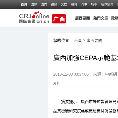
首頁
國際
國內
視頻
文娛
體育
汽車
城市
環球創業
廣西要聞
熱門文章
政
您的位置：
首頁
>
廣西要聞
廣西加強CEPA示範基
2019-12-09 09:37:00
|
來源：
中新網
更多
摘要提示：廣西市場監督管理局7日介
品質檢驗研究院建成檢驗檢測認證新