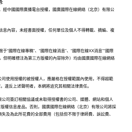
:
辦。經中國國際廣播電台授權，國廣國際在線網絡（北京）有限公
。
有信息內容，未經書面授權，任何單位及個人不得轉載、摘編、複
于“國際在線專稿”、“國際在線消息”、“國際在線XX消息”“國際
內容，但明確標注為第三方版權的內容除外）均由國廣國際在線網絡
公司使用授權的被授權人，應嚴格在授權範圍內使用，不得超範
”。違反上述聲明者，本網將追究其相關法律責任。
限公司簽訂相關協議或未取得授權書的公司、媒體、網站和個人
有版權信息産品。否則，國廣國際在線網絡（北京）有限公司將採
損失及為此所花費的全部費用（包括但不限于律師費、訴訟費、
。