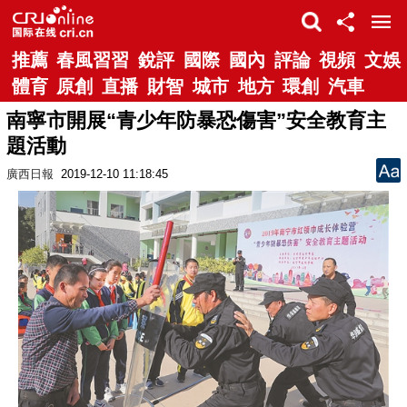
推薦
春風習習
銳評
國際
國內
評論
視頻
文娛
體育
原創
直播
財智
城市
地方
環創
汽車
南寧市開展“青少年防暴恐傷害”安全教育主
題活動
廣西日報
2019-12-10 11:18:45