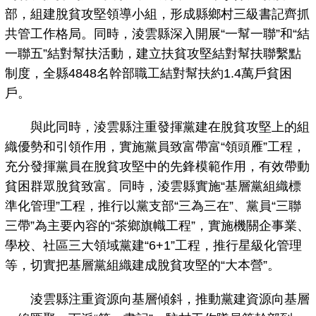
部，組建脫貧攻堅領導小組，形成縣鄉村三級書記齊抓
共管工作格局。同時，淩雲縣深入開展“一幫一聯”和“結
一聯五”結對幫扶活動，建立扶貧攻堅結對幫扶聯繫點
制度，全縣4848名幹部職工結對幫扶約1.4萬戶貧困
戶。
與此同時，淩雲縣注重發揮黨建在脫貧攻堅上的組
織優勢和引領作用，實施黨員致富帶富“領頭雁”工程，
充分發揮黨員在脫貧攻堅中的先鋒模範作用，有效帶動
貧困群眾脫貧致富。同時，淩雲縣實施“基層黨組織標
準化管理”工程，推行以黨支部“三為三在”、黨員“三聯
三帶”為主要內容的“茶鄉旗幟工程”，實施機關企事業、
學校、社區三大領域黨建“6+1”工程，推行星級化管理
等，切實把基層黨組織建成脫貧攻堅的“大本營”。
淩雲縣注重資源向基層傾斜，推動黨建資源向基層