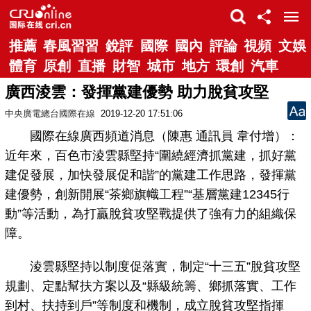
推薦
春風習習
銳評
國際
國內
評論
視頻
文娛
體育
原創
直播
財智
城市
地方
環創
汽車
廣西淩雲：發揮黨建優勢 助力脫貧攻堅
中央廣電總台國際在線
2019-12-20 17:51:06
國際在線廣西頻道消息（陳惠 通訊員 韋付增）：
近年來，百色市淩雲縣堅持“圍繞經濟抓黨建，抓好黨
建促發展，加快發展促和諧”的黨建工作思路，發揮黨
建優勢，創新開展“茶鄉旗幟工程”“基層黨建12345行
動”等活動，為打贏脫貧攻堅戰提供了強有力的組織保
障。
淩雲縣堅持以制度促落實，制定“十三五”脫貧攻堅
規劃、定點幫扶方案以及“縣級統籌、鄉抓落實、工作
到村、扶持到戶”等制度和機制，成立脫貧攻堅指揮