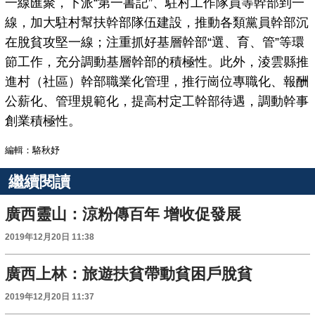
一線匯聚，下派“第一書記”、駐村工作隊員等幹部到一
線，加大駐村幫扶幹部隊伍建設，推動各類黨員幹部沉
在脫貧攻堅一線；注重抓好基層幹部“選、育、管”等環
節工作，充分調動基層幹部的積極性。此外，淩雲縣推
進村（社區）幹部職業化管理，推行崗位專職化、報酬
公薪化、管理規範化，提高村定工幹部待遇，調動幹事
創業積極性。
編輯：駱秋妤
繼續閱讀
廣西靈山：涼粉傳百年 增收促發展
2019年12月20日 11:38
廣西上林：旅遊扶貧帶動貧困戶脫貧
2019年12月20日 11:37