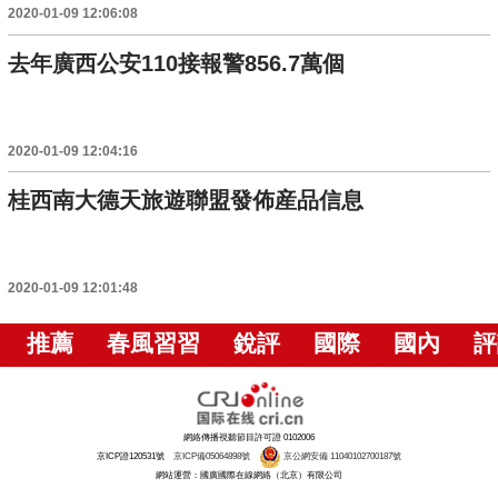
2020-01-09 12:06:08
去年廣西公安110接報警856.7萬個
2020-01-09 12:04:16
桂西南大德天旅遊聯盟發佈産品信息
2020-01-09 12:01:48
推薦
春風習習
銳評
國際
國內
評
網絡傳播視聽節目許可證 0102006
京ICP證120531號
京ICP備05064898號
京公網安備 11040102700187號
網站運營：國廣國際在線網絡（北京）有限公司