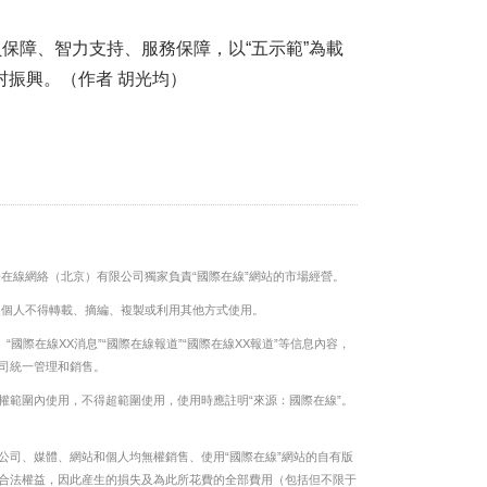
保障、智力支持、服務保障，以“五示範”為載
振興。（作者 胡光均）
際在線網絡（北京）有限公司獨家負責“國際在線”網站的市場經營。
及個人不得轉載、摘編、複製或利用其他方式使用。
“國際在線XX消息”“國際在線報道”“國際在線XX報道”等信息內容，
司統一管理和銷售。
權範圍內使用，不得超範圍使用，使用時應註明“來源：國際在線”。
公司、媒體、網站和個人均無權銷售、使用“國際在線”網站的自有版
合法權益，因此産生的損失及為此所花費的全部費用（包括但不限于