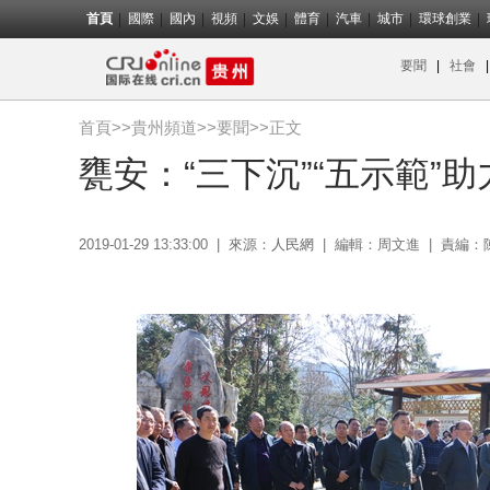
首頁
國際
國內
視頻
文娛
體育
汽車
城市
環球創業
要聞
|
社會
首頁
>>
貴州頻道
>>
要聞
>>正文
甕安：“三下沉”“五示範”
2019-01-29 13:33:00
|
來源：
人民網
|
編輯：周文進
|
責編：