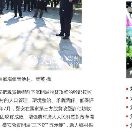
紫雲格凸河：景區升級盛裝迎客
走進猴場鎮青池村。黃英 攝
把脫貧摘帽前下沉開展脫貧攻堅的幹部按照
農村的人口管理、環境整治、矛盾調解、低保評
年7月，甕安在國家第三方脫貧攻堅評估驗收
步鞏固脫貧成效，增強農村廣大人民群眾對改革開
甕安紮實開展“三下沉”“五示範”，助力鄉村振