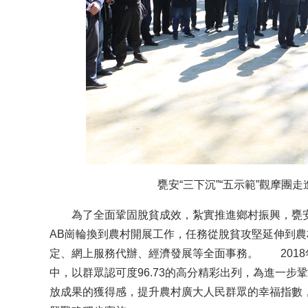
貴州貴陽天河潭景區“五一”景色美
甕安“三下沉”“五示範”觀摩團
為了全面鞏固脫貧成效，紮實推進鄉村振興，甕安
AB崗輪換到農村開展工作，任務從脫貧攻堅延伸到
定、網上服務代辦、經濟發展等全面事務。 2018
中，以群眾認可度96.73的高分精彩出列，為進一
放成果的獲得感，提升農村廣大人民群眾的幸福指數，