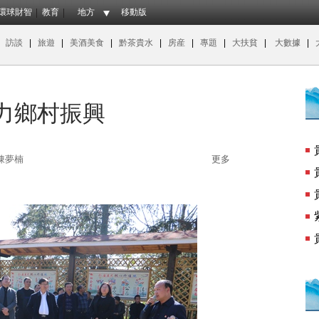
環球財智
教育
地方
移動版
|
訪談
|
旅遊
|
美酒美食
|
黔茶貴水
|
房産
|
專題
|
大扶貧
|
大數據
|
助力鄉村振興
陳夢楠
更多