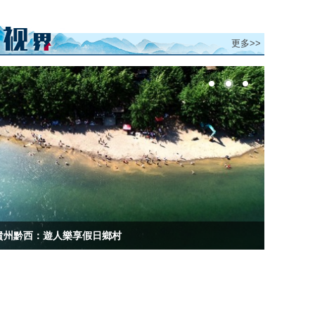
更多>>
貴州黔西：遊人樂享假日鄉村
貴州大方