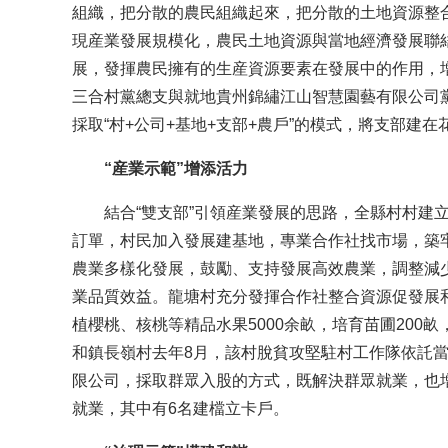
組織，把分散的農民組織起來，把分散的土地資源整
現産業發展規模化，農民土地資源與當地經濟發展聯
展，發揮農民擁有的生産資源要素在發展中的作用，
三合村黨總支與就地貴州錦繡江山智慧園藝有限公司
採取“村+公司+基地+支部+農戶”的模式，將支部建
“産業示範”增添活力
結合“雙支部”引領産業發展的思路，全縣村村建立
訂單，村民加入發展建基地，專業合作社找市場，築
農業多樣化發展，鼓勵、支持發展高效農業，調整減
業品質效益。龍塘村充分發揮合作社整合資源促發展
植櫻桃、核桃等精品水果5000余畝，培育苗圃200畝
和鎮長嶺村去年8月，該村脫貧攻堅駐村工作隊依託
限公司，採取群眾入股的方式，既解決群眾就業，也
就業，其中有6名建檔立卡戶。