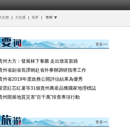
大生態
|
大交通
|
視界
|
市州
更多>>
貴州大方：發展林下養菌 走出致富新路
貴州省副省長譚炯赴省外事辦調研指導工作
貴州省2019年度政務公開評估結果為優秀
紫雲紅芯紅薯等31個貴州農産品獲國家地理標誌
貴州開展地質災害“百千萬”排查專項行動
更多>>