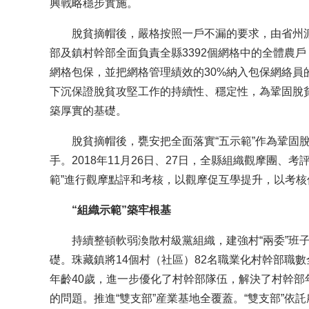
興戰略穩步實施。
脫貧摘帽後，嚴格按照一戶不漏的要求，由省州派駐的
部及鎮村幹部全面負責全縣3392個網格中的全體農
網格包保，並把網格管理績效的30%納入包保網絡員
下沉保證脫貧攻堅工作的持續性、穩定性，為鞏固脫
築厚實的基礎。
脫貧摘帽後，甕安把全面落實“五示範”作為鞏固脫
手。2018年11月26日、27日，全縣組織觀摩團、
範”進行觀摩點評和考核，以觀摩促互學提升，以考核
“組織示範”築牢根基
持續整頓軟弱渙散村級黨組織，建強村“兩委”班子
礎。珠藏鎮將14個村（社區）82名職業化村幹部職
年齡40歲，進一步優化了村幹部隊伍，解決了村幹
的問題。推進“雙支部”産業基地全覆蓋。“雙支部”依