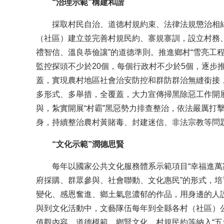
“治理示範”構建和諧
採取村民自治、道德村規約束、法律法規懲治相結
（社區）建立並完善村規民約、寨規寨訓，設立村務
禮智信、溫良恭儉讓”的道德準則。推進鄉村“雪亮工
監控探頭不少於20個，每個行政村不少於5個，逐步
蓋，實現農村地區社會治安防控和群防群治無縫銜接
多形式、多舉措，全覆蓋，大力宣傳掃黑除惡工作開
與，紮實開展“村霸”黑惡勢力排查整治，依法嚴厲打
身，持續整治農村黃賭毒、封建迷信、非法宗教等問
“文化示範”潤德思賢
每年以國家公共文化服務體系示範項目“幸福進萬家
府採購、群眾參與、社會聯動、文化惠民”的形式，
變化、感恩奮進、鄉土氣息濃郁的作品，用身邊的人
與到文化活動中，文藝隊伍每年到全縣各村（社區）公
值觀內容、道德模範、鄉賢文化、村規民約等納入“五