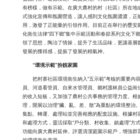
有榜樣，做有示範。在廣大農村的村（社區）所在地
式強化宣傳和氛圍營造，讓人感到文化氛圍濃濃，正
用，激發了正能量的引領作用。目前正在舉行的甕安縣
化衛生法律“四下鄉”集中示範活動和春節系列文化下
領了思想，陶冶了情操，提升了生活品味，更讓基層
發展的獲得感，提振了發展的精氣神。
“環境示範”扮靚家園
把村寨社區環境衛生納入“五示範”考核的重要內容
員、河道看管員、自來水管理員、鄉村護林員公益崗
的收入短板，又加強了農村公共事務的管理力度。根
理，開展以治理“臟、亂、差、散”為重點的環境整治
集點、轉運、處理站並完善相應的配套設施。根據村
和處理方式，靈活採取“戶分類、村收集、鎮處理”方
功能向廣大農村延伸。評選清潔庭園示範戶，增強群