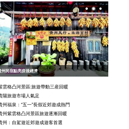
貴州民宿點亮疫後經濟
貴州貴陽
紫雲格凸河景區:旅遊帶動三産回暖
貴陽旅遊市場人氣足
貴州福泉：“五一”長假近郊遊成熱門
貴州紫雲格凸河景區旅遊逐漸回暖
貴州：自駕遊近郊遊成遊客首選