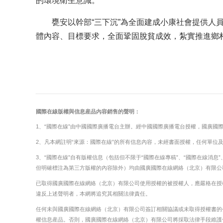
的環境衛生意識。
甕安以幹部“三下沉”為全面建成小康社會提供人員
體內容、目標要求，全面鞏固脫貧成效，紮實推進鄉村
國際在線版權與信息産品內容銷售的聲明：
1、“國際在線”由中國國際廣播電台主辦。經中國國際廣播電台授權，國廣國
2、凡本網註明“來源：國際在線”的所有信息內容，未經書面授權，任何單位
3、“國際在線”自有版權信息（包括但不限于“國際在線專稿”、“國際在線消息”、
但明確標注為第三方版權的內容除外）均由國廣國際在線網絡（北京）有限公
已取得國廣國際在線網絡（北京）有限公司使用授權的被授權人，應嚴格在授
違反上述聲明者，本網將追究其相關法律責任。
任何未與國廣國際在線網絡（北京）有限公司簽訂相關協議或未取得授權書的
權信息産品。否則，國廣國際在線網絡（北京）有限公司將採取法律手段維護