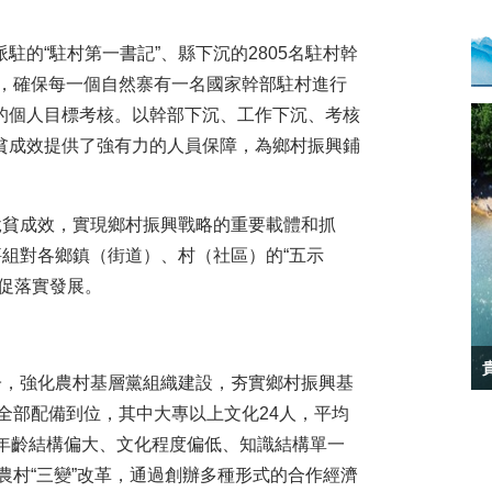
“駐村第一書記”、縣下沉的2805名駐村幹
戶，確保每一個自然寨有一名國家幹部駐村進行
的個人目標考核。以幹部下沉、工作下沉、考核
貧成效提供了強有力的人員保障，為鄉村振興鋪
貧成效，實現鄉村振興戰略的重要載體和抓
考評組對各鄉鎮（街道）、村（社區）的“五示
促落實發展。
貴州黔西：打造生態文明示範公路（組圖）
，強化農村基層黨組織建設，夯實鄉村振興基
數全部配備到位，其中大專以上文化24人，平均
部年齡結構偏大、文化程度偏低、知識結構單一
託農村“三變”改革，通過創辦多種形式的合作經濟