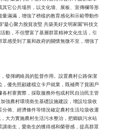
或其它公共場所，以文化墻、展板、宣傳欄等形
能量滿滿，增強了榜樣的教育感化和示範帶動作
“凝心聚力脫貧攻堅 共築美好文明家園”科技文
鄉活動，不但豐富了基層群眾精神文化生活，引
群眾感受到了黨和政府的關懷無微不至，增強了
，發揮網絡員的監督作用。設置農村公路保潔
位，優先照顧建檔立卡戶就業，既補齊了貧困戶
據各村寨實際，採取服務外包或村民自治民主管
。加強農村環境衛生基礎設施建設，增設垃圾收
莊分佈、經濟條件等情況確定農村生活垃圾收運
式，大力實施農村生活污水整治，把鄉鎮污水站
眾講衛生，愛衛生的獲得感和榮譽感，提高群眾