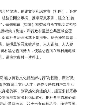
合的辦法，創建文明和諧村寨（社區）。各村
、組務公開公示欄，推崇家風家訓，建立“仁義
程”，每個鄉鎮（街道）黨委政府所在地安裝視頻
推動鄉鎮（街道）和行政村重點公共區域全覆
，促進社會治理水準不斷提升。結合掃黑除惡，
展，使掃黑除惡家喻戶曉、人人皆知、人人參
擊農村黑惡霸痞勢力，使黑惡霸痞在農村無處藏
題，還廣大農村一片凈土。
·甕水長歌文化精品鄉村行”為載體，採取“政
培育挖掘鄉土文化人才，創作反映農村群眾生活
説身邊的事，教育感化身邊的人，讓更多群眾參
開向群眾演出100余場次。把社會主義核心價
示範”重要內容，並大力宣傳和公示，讓群眾學