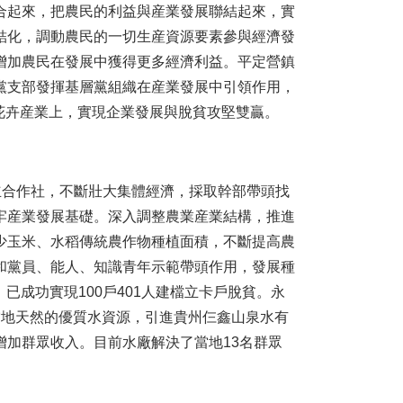
合起來，把農民的利益與産業發展聯結起來，實
結化，調動農民的一切生産資源要素參與經濟發
增加農民在發展中獲得更多經濟利益。平定營鎮
黨支部發揮基層黨組織在産業發展中引領作用，
在花卉産業上，實現企業發展與脫貧攻堅雙贏。
合作社，不斷壯大集體經濟，採取幹部帶頭找
牢産業發展基礎。深入調整農業産業結構，推進
少玉米、水稻傳統農作物種植面積，不斷提高農
和黨員、能人、知識青年示範帶頭作用，發展種
，已成功實現100戶401人建檔立卡戶脫貧。永
當地天然的優質水資源，引進貴州仨鑫山泉水有
增加群眾收入。目前水廠解決了當地13名群眾