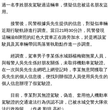
過一名李姓朋友駕駛過這輛車，懷疑信息被這名朋友盜
用。
接警後，民警根據吳先生提供的信息，對疑似車輛
近期行駛軌跡進行調查。當日21時30分許，民警發現
這輛渝B牌照的紅色大貨車正在路旁加水，於是將該駕
駛員及其車輛帶回馬落箐執勤點作進一步調查。
經調查，駕車男子李某係水城縣楊梅鄉無業人員，
與報警人吳先生係好朋友關係，未取得機動車駕駛證。
在一次與吳先生去網吧上網登記時，李某無意間獲取了
吳先生的個人信息後，便找到辦假證人員使用吳先生的
個人信息辦理了假駕駛證。
目前，李某對其無證駕駛，偽造、套用他人機動車
駕駛證的交通違法行為供認不諱，已被水城交警大隊依
法行政拘留。（作者 劉培 高松）