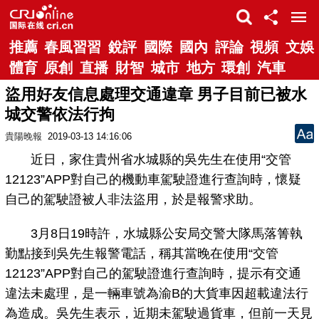
推薦
春風習習
銳評
國際
國內
評論
視頻
文娛
體育
原創
直播
財智
城市
地方
環創
汽車
盜用好友信息處理交通違章 男子目前已被水
城交警依法行拘
貴陽晚報
2019-03-13 14:16:06
近日，家住貴州省水城縣的吳先生在使用“交管
12123”APP對自己的機動車駕駛證進行查詢時，懷疑
自己的駕駛證被人非法盜用，於是報警求助。
3月8日19時許，水城縣公安局交警大隊馬落箐執
勤點接到吳先生報警電話，稱其當晚在使用“交管
12123”APP對自己的駕駛證進行查詢時，提示有交通
違法未處理，是一輛車號為渝B的大貨車因超載違法行
為造成。吳先生表示，近期未駕駛過貨車，但前一天見