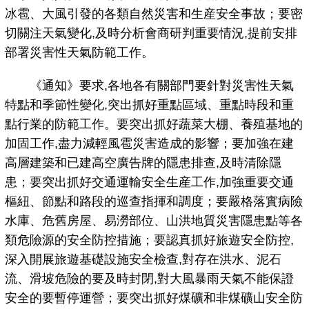
冰雹、大風引發的各類自然災害和生産安全事故；要密
切關注天氣變化,及時分析會商研判重要情況,提前安排
部署災害性天氣防範工作。
《通知》要求,各地各有關部門要針對災害性天氣
特點和季節性變化,突出抓好重點區域、重點時段和重
點行業的防範工作。要突出抓好蔬菜大棚、養殖基地的
加固工作,盡力減輕風雹災害造成的影響；要加強在建
高層建築和已建高空廣告牌的隱患排查,及時清除隱
患；要突出抓好交通運輸安全生産工作,加強重要交通
樞紐、節點和路段的巡查指揮和調度；要嚴格落實病險
水庫、危舊房屋、易澇部位、山洪地質災害隱患點等各
類危險源的安全防控措施；要認真抓好旅遊安全防控,
深入開展旅遊基礎設施安全檢查,對存在洪水、泥石
流、滑坡危險的要及時封閉,對大風暴雨天氣不能保證
安全的要暫停運營；要突出抓好煤礦和非煤礦山安全防