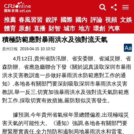
推薦
春風習習
銳評
國際
國內
評論
視頻
文娛
體育
原創
直播
財智
城市
地方
環創
汽車
積極防範應對暴雨洪水及強對流天氣
貴州日報
2019-04-15 10:10:52
4月12日,貴州省防汛辦、省安委辦、省減災辦、省
森防辦、省應急廳聯合下發《關於認真汲取深圳市暴雨
洪水災害教訓進一步做好暴雨洪水防範應對工作的通
知》,各地各有關部門要深刻吸取深圳市暴雨洪水災害
教訓,舉一反三,切實加強暴雨洪水及強對流天氣防範應
對工作,採取切實有效措施,嚴防類似災害發生。
據預測,今年貴州省氣候年景總體偏差,出現極端災
害天氣的可能性大。《通知》強調,各地各有關部門要
壓緊壓實責任,全力預防和遏制局地暴雨洪水和雷電、