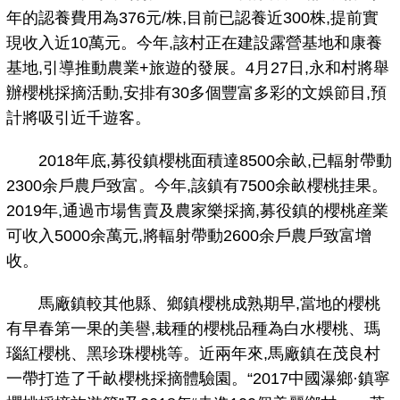
年的認養費用為376元/株,目前已認養近300株,提前實
現收入近10萬元。今年,該村正在建設露營基地和康養
基地,引導推動農業+旅遊的發展。4月27日,永和村將舉
辦櫻桃採摘活動,安排有30多個豐富多彩的文娛節目,預
計將吸引近千遊客。
2018年底,募役鎮櫻桃面積達8500余畝,已輻射帶動
2300余戶農戶致富。今年,該鎮有7500余畝櫻桃挂果。
2019年,通過市場售賣及農家樂採摘,募役鎮的櫻桃産業
可收入5000余萬元,將輻射帶動2600余戶農戶致富增
收。
馬廠鎮較其他縣、鄉鎮櫻桃成熟期早,當地的櫻桃
有早春第一果的美譽,栽種的櫻桃品種為白水櫻桃、瑪
瑙紅櫻桃、黑珍珠櫻桃等。近兩年來,馬廠鎮在茂良村
一帶打造了千畝櫻桃採摘體驗園。“2017中國瀑鄉·鎮寧