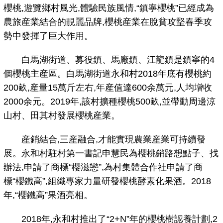
櫻桃,遊覽鄉村風光,體驗民族風情,“鎮寧櫻桃”已經成為
農旅産業結合的靚麗品牌,櫻桃産業在脫貧攻堅春季攻
勢中發揮了巨大作用。
白馬湖街道、募役鎮、馬廠鎮、江龍鎮是鎮寧的4
個櫻桃主産區。白馬湖街道永和村2018年底有櫻桃約
200畝,産量15萬斤左右,年産值達600余萬元,人均增收
2000余元。2019年,該村擴種櫻桃500畝,並帶動周邊涼
山村、田其村發展櫻桃産業。
産銷結合,三産融合,才能實現農業産業可持續發
展。永和村駐村第一書記申慧民為櫻桃銷路想點子、找
辦法,申請了商標“櫻滋戀”,為村集體合作社申請了商
標“櫻鐵高”,組織專家力量研發櫻桃酵素化果酒。2018
年,“櫻鐵高”果酒亮相。
2018年,永和村推出了“2+N”年的櫻桃樹認養計劃,2