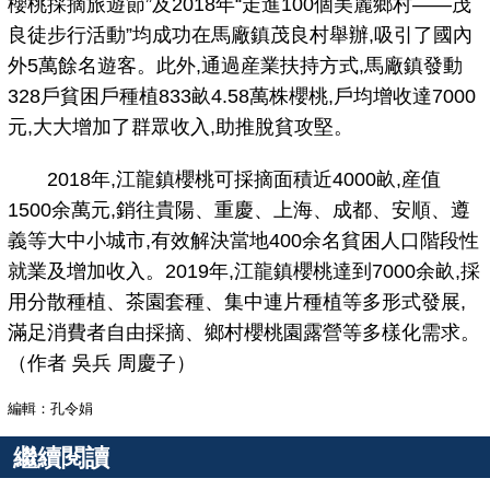
櫻桃採摘旅遊節”及2018年“走進100個美麗鄉村——茂
良徒步行活動”均成功在馬廠鎮茂良村舉辦,吸引了國內
外5萬餘名遊客。此外,通過産業扶持方式,馬廠鎮發動
328戶貧困戶種植833畝4.58萬株櫻桃,戶均增收達7000
元,大大增加了群眾收入,助推脫貧攻堅。
2018年,江龍鎮櫻桃可採摘面積近4000畝,産值
1500余萬元,銷往貴陽、重慶、上海、成都、安順、遵
義等大中小城市,有效解決當地400余名貧困人口階段性
就業及增加收入。2019年,江龍鎮櫻桃達到7000余畝,採
用分散種植、茶園套種、集中連片種植等多形式發展,
滿足消費者自由採摘、鄉村櫻桃園露營等多樣化需求。
（作者 吳兵 周慶子）
編輯：孔令娟
繼續閱讀