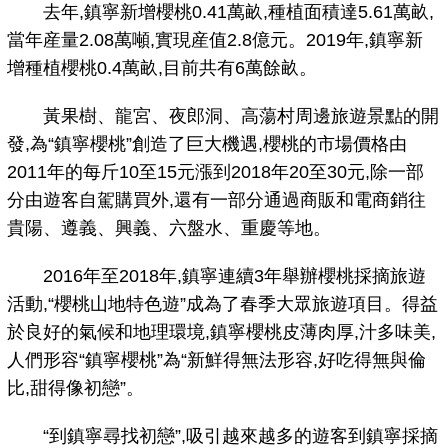
去年,鎮寧新增櫻桃0.41萬畝,種植面積達5.61萬畝,
當年産量2.08萬噸,實現産值2.8億元。2019年,鎮寧新
增種植櫻桃0.4萬畝,目前共有6萬餘畝。
黃果樹、龍宮、夜郎洞、高蕩村周邊旅遊景點的開
發,為“鎮寧櫻桃”創造了巨大機遇,櫻桃的市場價格由
2011年的每斤10至15元漲到2018年20至30元,除一部
分由遊客自駕購買外,還有一部分通過商販和電商銷往
貴陽、遵義、興義、六盤水、重慶等地。
2016年至2018年,鎮寧連續3年舉辦櫻桃採摘旅遊
活動,“櫻桃山地特色遊”成為了春季大眾旅遊項目。得益
於良好的氣候和地理環境,鎮寧櫻桃皮薄肉厚,汁多味美,
人們形容“鎮寧櫻桃”為“新鮮得無法形容,好吃得無與倫
比,甜得像初戀”。
“到鎮寧尋找初戀”,吸引越來越多的遊客到鎮寧採摘