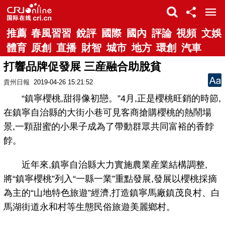
推薦
春風習習
銳評
國際
國內
評論
視頻
文娛
體育
原創
直播
財智
城市
地方
環創
汽車
打響品牌促發展 三産融合助脫貧
貴州日報
2019-04-26 15:21:52
“鎮寧櫻桃,甜得像初戀。”4月,正是櫻桃旺銷的時節,
在鎮寧自治縣的大街小巷可見客商搶購櫻桃的熱鬧場
景,一顆甜蜜的小果子成為了帶動群眾共同富裕的香餑
餑。
近年來,鎮寧自治縣大力實施農業産業結構調整,
將“鎮寧櫻桃”列入“一縣一業”重點發展,發展以櫻桃採摘
為主的“山地特色旅遊”經濟,打造鎮寧馬廠鎮茂良村、白
馬湖街道永和村等生態民俗旅遊美麗鄉村。