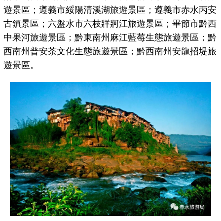
遊景區；遵義市綏陽清溪湖旅遊景區；遵義市赤水丙安
古鎮景區；六盤水市六枝牂牁江旅遊景區；畢節市黔西
中果河旅遊景區；黔東南州麻江藍莓生態旅遊景區；黔
西南州普安茶文化生態旅遊景區；黔西南州安龍招堤旅
遊景區。