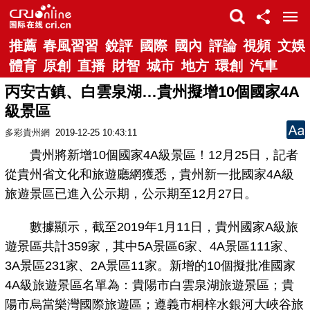
推薦
春風習習
銳評
國際
國內
評論
視頻
文娛
體育
原創
直播
財智
城市
地方
環創
汽車
丙安古鎮、白雲泉湖…貴州擬增10個國家4A
級景區
多彩貴州網
2019-12-25 10:43:11
貴州將新增10個國家4A級景區！12月25日，記者
從貴州省文化和旅遊廳網獲悉，貴州新一批國家4A級
旅遊景區已進入公示期，公示期至12月27日。
數據顯示，截至2019年1月11日，貴州國家A級旅
遊景區共計359家，其中5A景區6家、4A景區111家、
3A景區231家、2A景區11家。新增的10個擬批准國家
4A級旅遊景區名單為：貴陽市白雲泉湖旅遊景區；貴
陽市烏當樂灣國際旅遊區；遵義市桐梓水銀河大峽谷旅