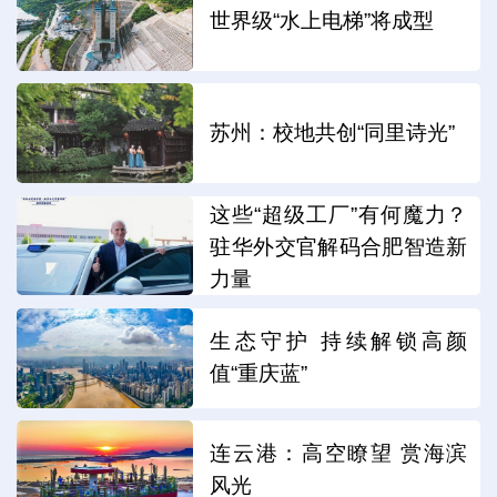
世界级“水上电梯”将成型
苏州：校地共创“同里诗光”
这些“超级工厂”有何魔力？
驻华外交官解码合肥智造新
力量
生态守护 持续解锁高颜
值“重庆蓝”
连云港：高空瞭望 赏海滨
风光