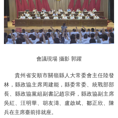
會議現場 攝影 郭躍
貴州省安順市關嶺縣人大常委會主任陸發
林，縣政協主席周建能，縣委常委、統戰部部
長、縣政協黨組副書記趙宗舜，縣政協副主席
吳紅、汪明華、胡友濤、盧啟斌、鄒正欣、陳
兵在主席臺前排就座。