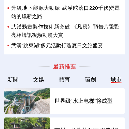
升級地下能源大動脈 武漢舵落口220千伏變電
站的煥新之路
武漢動畫製作技術新突破 《凡應》預告片驚艷
亮相騰訊視頻動漫大賞
武漢“跳東湖”多元活動打造夏日文旅盛宴
最新推薦
新聞
文娛
體育
環創
城市
世界级“水上电梯”将成型