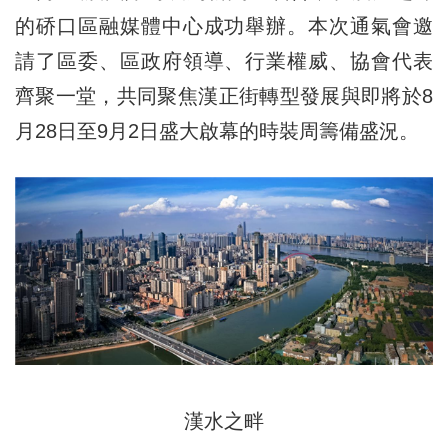
的硚口區融媒體中心成功舉辦。本次通氣會邀
請了區委、區政府領導、行業權威、協會代表
齊聚一堂，共同聚焦漢正街轉型發展與即將於8
月28日至9月2日盛大啟幕的時裝周籌備盛況。
漢水之畔