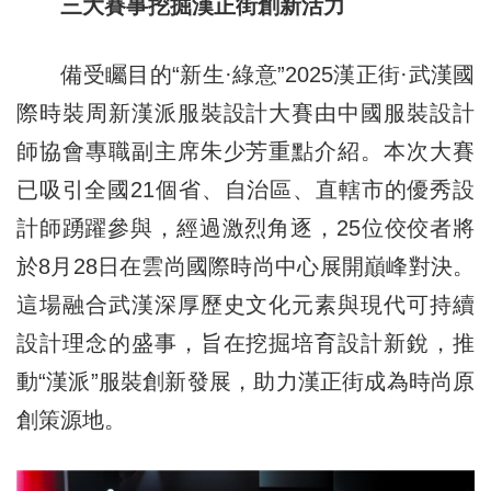
三大賽事挖掘漢正街創新活力
備受矚目的“新生·綠意”2025漢正街·武漢國
際時裝周新漢派服裝設計大賽由中國服裝設計
師協會專職副主席朱少芳重點介紹。本次大賽
已吸引全國21個省、自治區、直轄市的優秀設
計師踴躍參與，經過激烈角逐，25位佼佼者將
於8月28日在雲尚國際時尚中心展開巔峰對決。
這場融合武漢深厚歷史文化元素與現代可持續
設計理念的盛事，旨在挖掘培育設計新銳，推
動“漢派”服裝創新發展，助力漢正街成為時尚原
創策源地。