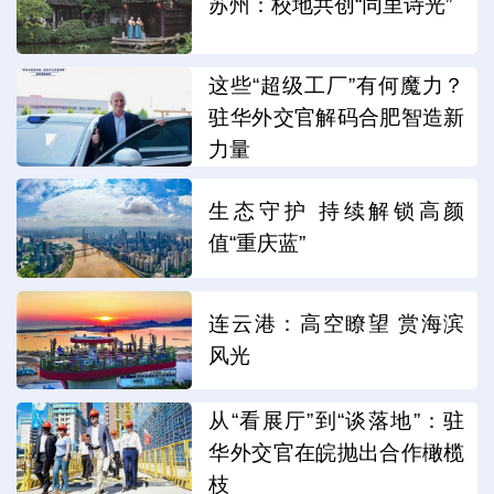
苏州：校地共创“同里诗光”
这些“超级工厂”有何魔力？
驻华外交官解码合肥智造新
力量
生态守护 持续解锁高颜
值“重庆蓝”
连云港：高空瞭望 赏海滨
风光
从“看展厅”到“谈落地”：驻
华外交官在皖抛出合作橄榄
枝