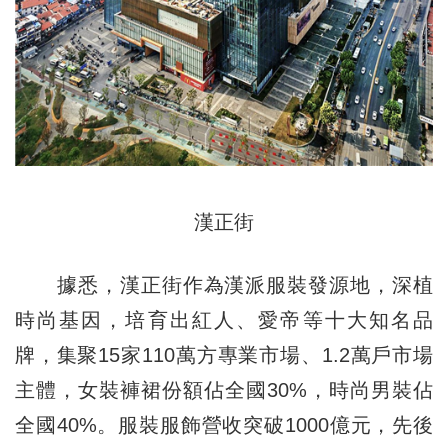
漢正街
據悉，漢正街作為漢派服裝發源地，深植
時尚基因，培育出紅人、愛帝等十大知名品
牌，集聚15家110萬方專業市場、1.2萬戶市場
主體，女裝褲裙份額佔全國30%，時尚男裝佔
全國40%。服裝服飾營收突破1000億元，先後