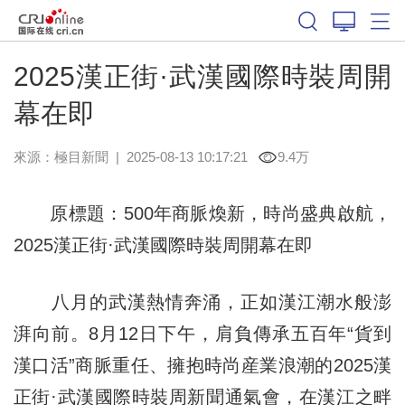
2025漢正街·武漢國際時裝周開
幕在即
來源：
極目新聞
|
2025-08-13 10:17:21
9.4万
原標題：500年商脈煥新，時尚盛典啟航，
2025漢正街·武漢國際時裝周開幕在即
八月的武漢熱情奔涌，正如漢江潮水般澎
湃向前。8月12日下午，肩負傳承五百年“貨到
漢口活”商脈重任、擁抱時尚産業浪潮的2025漢
正街·武漢國際時裝周新聞通氣會，在漢江之畔