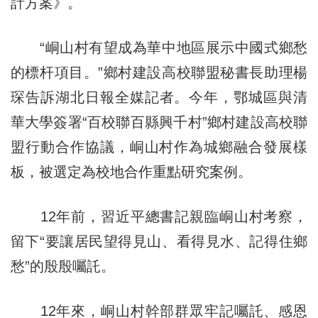
計方案》。
“峒山村有望成為華中地區展示中國式鄉愁
的標杆項目。”鄉村建設高校聯盟秘書長助理楊
琛告訴湖北日報全
媒記
者。今年，鄂城區與清
華大學簽署“百校聯百縣興千村”鄉村建設高校聯
盟行動合作協議，峒山村作為城鄉融合發展樣
板，被選定為校地合作重點研究案例。
12年前，習近平總書記親臨峒山村考察，
留下“要讓居民望得見山、看得見水、記得住鄉
愁”的殷殷囑託。
12年來，峒山村幹部群眾牢記囑託、感恩