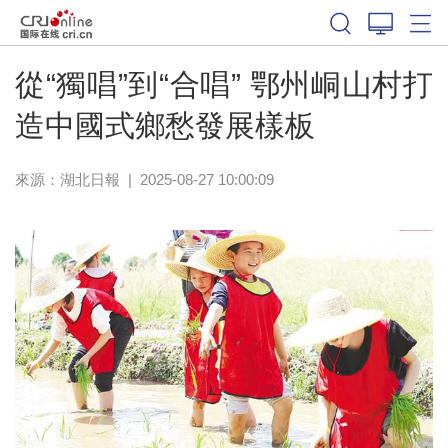
從“獨唱”到“合唱” 鄂州峒山村打
造中國式鄉愁發展樣板
來源：
湖北日報
|
2025-08-27 10:00:09