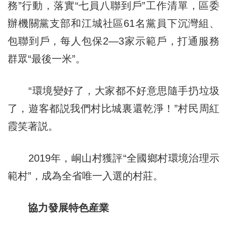
務”行動，落實“七員八聯到戶”工作清單，區委
辦機關黨支部和江城社區61名黨員下沉灣組、
包聯到戶，每人包保2—3家示範戶，打通服務
群眾“最後一米”。
“環境變好了，大家都不好意思隨手扔垃圾
了，遊客都説我們村比城裏還乾淨！”村民周紅
霞笑著説。
2019年，峒山村獲評“全國鄉村環境治理示
範村”，成為全省唯一入選的村莊。
協力發展特色産業