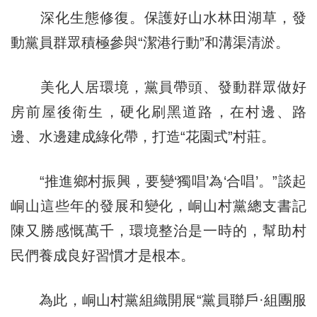
深化生態修復。保護好山水林田湖草，發
動黨員群眾積極參與“潔港行動”和溝渠清淤。
美化人居環境，黨員帶頭、發動群眾做好
房前屋後衛生，硬化刷黑道路，在村邊、路
邊、水邊建成綠化帶，打造“花園式”村莊。
“推進鄉村振興，要變‘獨唱’為‘合唱’。”談起
峒山這些年的發展和變化，峒山村黨總支書記
陳又勝感慨萬千，環境整治是一時的，幫助村
民們養成良好習慣才是根本。
為此，峒山村黨組織開展“黨員聯戶·組團服