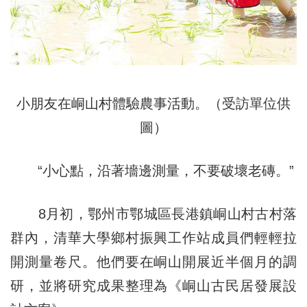
小朋友在峒山村體驗農事活動。（受訪單位供
圖）
“小心點，沿著墻邊測量，不要破壞老磚。”
8月初，鄂州市鄂城區長港鎮峒山村古村落
群內，清華大學鄉村振興工作站成員們輕輕拉
開測量卷尺。他們要在峒山開展近半個月的調
研，並將研究成果整理為《峒山古民居發展設