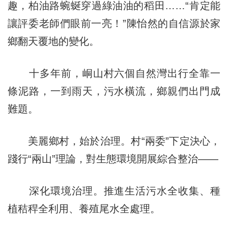
趣，柏油路蜿蜒穿過綠油油的稻田……“肯定能
讓評委老師們眼前一亮！”陳怡然的自信源於家
鄉翻天覆地的變化。
十多年前，峒山村六個自然灣出行全靠一
條泥路，一到雨天，污水橫流，鄉親們出門成
難題。
美麗鄉村，始於治理。村“兩委”下定決心，
踐行“兩山”理論，對生態環境開展綜合整治——
深化環境治理。推進生活污水全收集、種
植秸稈全利用、養殖尾水全處理。