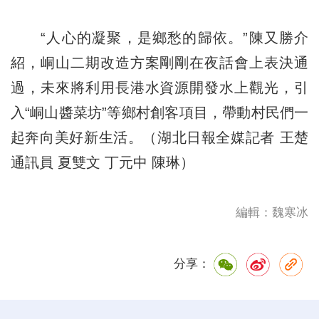
“人心的凝聚，是鄉愁的歸依。”陳又勝介
紹，峒山二期改造方案剛剛在夜話會上表決通
過，未來將利用長港水資源開發水上觀光，引
入“峒山醬菜坊”等鄉村創客項目，帶動村民們一
起奔向美好新生活。（湖北日報全
媒記
者 王楚
通訊員 夏雙文 丁元中 陳琳）
編輯：魏寒冰
分享：