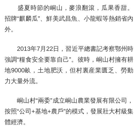
盛夏時節的峒山，麥浪翻滾，瓜果香甜。
招牌“麒麟瓜”、鮮美武昌魚、小龍蝦等熱銷省內
外。
2013年7月22日，習近平總書記考察鄂州時
強調“糧食安全要靠自己”。彼時，峒山村擁有耕
地9000畝，土地肥沃，但村裏産業匱乏、勞動
力大量外流。
峒山村“兩委”成立峒山農業發展有限公司，
按照“公司+基地+農戶”的模式，發展壯大村級集
體經濟。