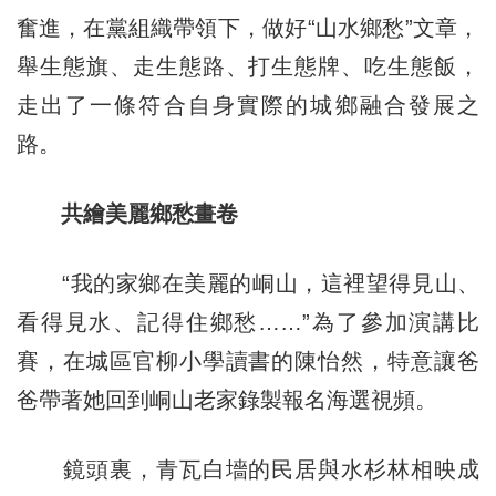
奮進，在黨組織帶領下，做好“山水鄉愁”文章，
舉生態旗、走生態路、打生態牌、吃生態飯，
走出了一條符合自身實際的城鄉融合發展之
路。
共繪美麗鄉愁畫卷
“我的家鄉在美麗的峒山，這裡望得見山、
看得見水、記得住鄉愁……”為了參加演講比
賽，在城區官柳小學讀書的陳怡然，特意讓爸
爸帶著她回到峒山老家錄製報名海選視頻。
鏡頭裏，青瓦白墻的民居與水杉林相映成