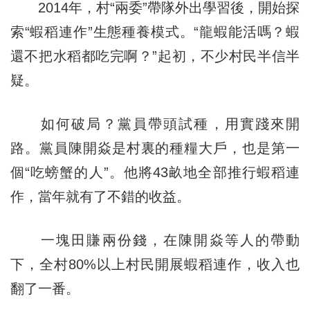
2014年，村“兩委”帶隊外出學習後，開始探
索“蝦稻連作”生態種養模式。“龍蝦能活嗎？蝦
還不把水稻都吃完啊？”起初，不少村民半信半
疑。
如何破局？黨員帶頭試種，用實踐來開
路。黨員陳開焱是村裏的種糧大戶，也是第一
個“吃螃蟹的人”。他將43畝地全部推行蝦稻連
作，當年就有了不錯的收益。
一塊田賺兩份錢，在陳開焱等人的帶動
下
，全村80%以上村民開展蝦稻連作，收入也
翻了一番。