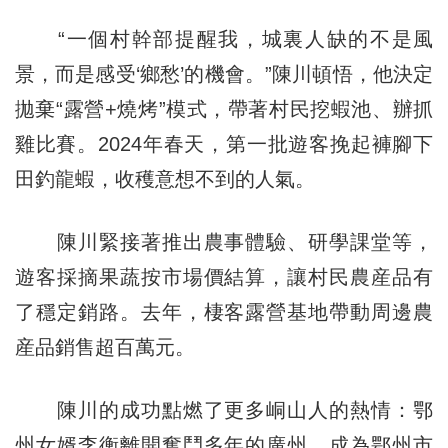
“一個村幹部提醒我，城裏人缺的不是風
景，而是感受‘鄉愁’的機會。”陳川頓悟，他決定
拋棄“露營+燒烤”模式，帶著村民挖蝦池、辦抓
雞比賽。2024年春天，第一批遊客挽起褲腳下
田釣龍蝦，收穫意想不到的人氣。
陳川緊接著推出農事體驗、研學課堂等，
遊客採摘果蔬按市場價結算，讓村民農産品有
了穩定銷路。去年，棲客露營基地帶動周邊農
産品銷售超百萬元。
陳川的成功點燃了更多峒山人的熱情：鄂
州女婿李衡離開奮鬥多年的廣州，成為鄂州市