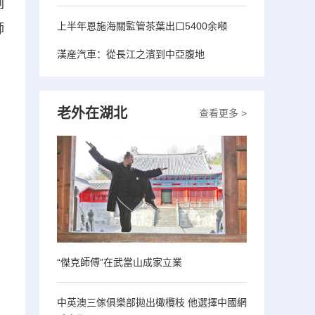
副
上半年恩施海關監管茶葉出口5400余噸
師
漢産汽車：從長江之濱到中亞腹地
老外在湖北
查看更多 >
“傑克師傅”在武當山成家立業
中英澳三傢俱樂部拋出橄欖枝 他選擇中國網