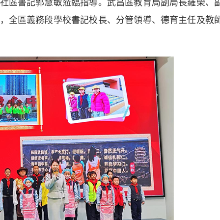
社區書記郭慧敏蒞臨指導。武昌區教育局副局長羅榮、
，全區義務段學校書記校長、分管領導、德育主任及教