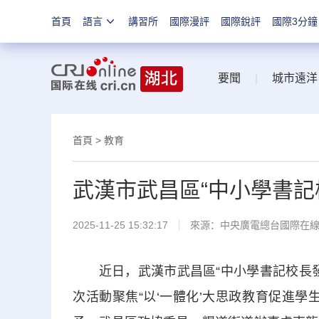
首頁
語言
講習所
國際漫評
國際銳評
國際3分鐘
要聞
|
城市遠洋
首頁
>
教育
武漢市武昌區“中小學書記
2025-11-25 15:32:17
來源：中央廣電總台國際在
近日，武漢市武昌區“中小學書記校長發
次活動聚焦“以‘一體化’大思政教育促進