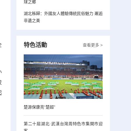
球之鄉
湖北秭歸：外國友人體驗傳統民俗魅力 邂逅
非遺之美
特色活動
全
查看更多 >
小
校
起
楚源保康亮“楚超”
第二十屆湖北·武漢台灣周特色市集開市迎
客