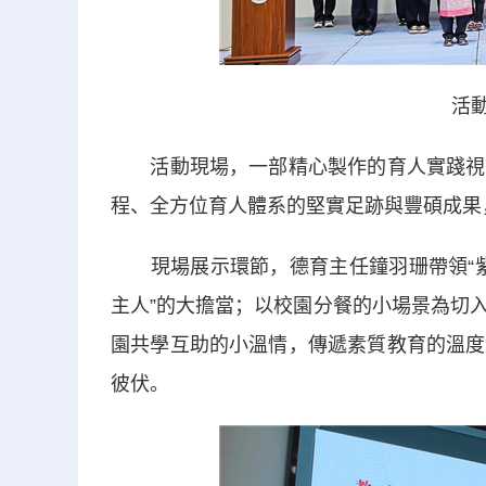
活動
活動現場，一部精心製作的育人實踐視頻
程、全方位育人體系的堅實足跡與豐碩成果
現場展示環節，德育主任鐘羽珊帶領“紫金
主人”的大擔當；以校園分餐的小場景為切
園共學互助的小溫情，傳遞素質教育的溫度
彼伏。