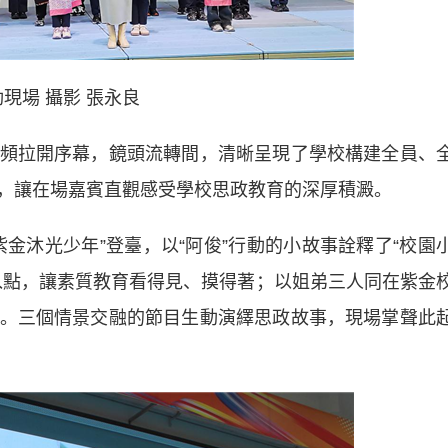
現場 攝影 張永良
拉開序幕，鏡頭流轉間，清晰呈現了學校構建全員、
，讓在場嘉賓直觀感受學校思政教育的深厚積澱。
沐光少年”登臺，以“阿俊”行動的小故事詮釋了“校園
入點，讓素質教育看得見、摸得著；以姐弟三人同在紫金
。三個情景交融的節目生動演繹思政故事，現場掌聲此