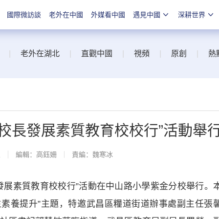
國際微訪談
老外在中國
外媒看中國
遇見中國
深耕世界
|
老外在湖北
|
直觀中國
|
視頻
|
原創
|
熱
校長發展素質教育校校行”活動舉
線
編輯：高鈺姍
責編：魏寒冰
展素質教育校校行”活動在中山路小學紫金分校舉行。
學生素養提升”主題，特邀武昌區糧道街道辦事處副主任張