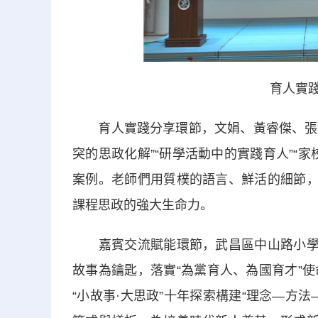
育人實踐
育人實踐分享環節，文娟、黃睿傑、張犁、
突的思政化解”“研學活動中的實踐育人”“
案例。老師們用質樸的語言、鮮活的細節，
課程思政的強大生命力。
嘉賓交流賦能環節，武昌區中山路小學書
故事為鑰匙，落實“為黨育人、為國育才”
“小故事·大思政”十年探索構建“理念—方