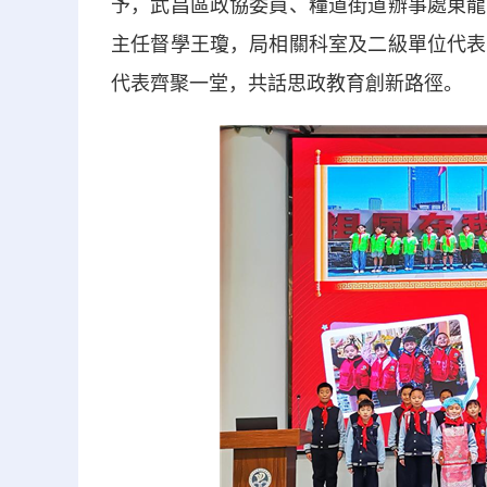
予，武昌區政協委員、糧道街道辦事處東龍
主任督學王瓊，局相關科室及二級單位代表
代表齊聚一堂，共話思政教育創新路徑。