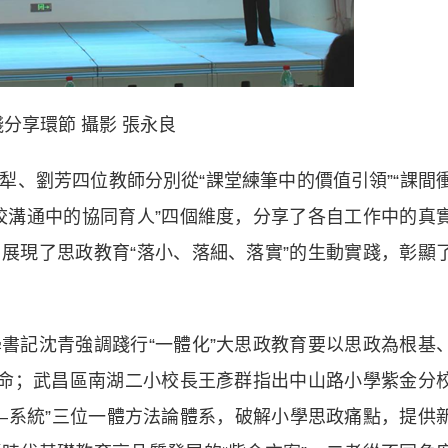
分享環節 攝影 張永良
劉芳四位教師分別從“課堂練筆中的價值引領”“課間
家校溝通中的協同育人”四個維度，分享了各自工作中的真
展現了思政教育“落小、落細、落實”的生動實踐，彰顯
記沈青強調踐行“一體化”大思政教育要以思政為根基
使命；武昌區南湖二小校長王彥群指出中山路小學紫金分
法—系統”三位一體方法論體系，破解小學思政痛點，提供