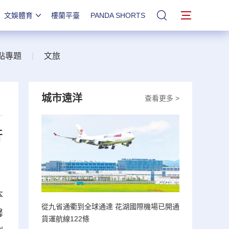
文娛體育
樓蘭平臺
PANDA SHORTS
站內搜索
點專題
|
文旅
城市遠洋
查看更多 >
行
本
從九省通衢到全球通達 花湖國際機場已開通
馨
貨運航線122條