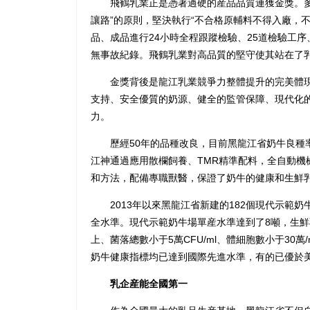
飛鶴乳業正是憑著過硬的産品品質連獲金獎。多
讓路”的原則，堅決執行“不合格原輔料不得入廠，
品、成品進行24小時全程跟蹤檢驗、25道檢驗工序
無事故紀錄。飛鶴乳業對高品質的堅守使其站在了
金獎背後是龍江乳業競爭力整體提升的完美體現
支持、安全優質的奶源、健全的監管保障、現代化
力。
歷經50年的品種改良，目前黑龍江省奶牛良種率
江神通過應用散欄飼養、TMR精準配料，全自動機
和方法，配備專職獸醫，保證了奶牛的健康和生鮮
2013年以來黑龍江省新建的182個現代示範奶
全水準。現代示範奶牛場單産水準達到了8噸，生鮮乳
上、菌落總數小于5萬CFU/ml、體細胞數小于30
奶牛健康指標均已達到國際先進水準，有的已優於
乳企産能全國第一