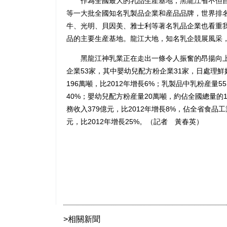
作為全國最大的乳品生産基地，黑龍江省不但自
等一大批全國知名乳製品企業和産品品牌，世界排
牛、光明、貝因美、雅士利等著名乳品企業也看重
品的主要生産基地。龍江大地，知名乳企競展風采
黑龍江神乳業正在走出一條令人振奮的昂揚向上
企業53家，其中嬰幼兒配方粉企業31家，日處理鮮奶
196萬噸，比2012年增長6%；乳製品中乳粉産量55
40%；嬰幼兒配方粉産量20萬噸，約佔全國總量的1
務收入379億元，比2012年增長8%，佔全省食品工
元，比2012年增長25%。（記者 黃春英）
>相關新聞