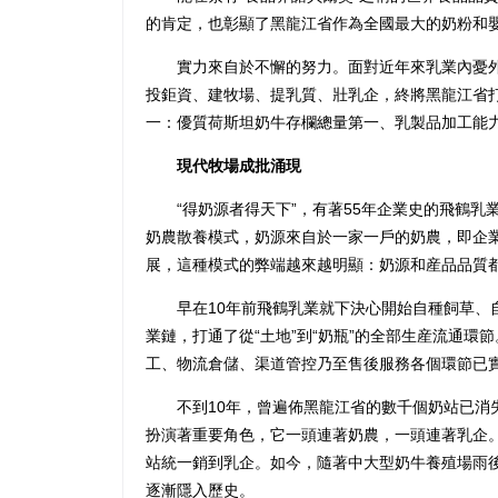
的肯定，也彰顯了黑龍江省作為全國最大的奶粉和
實力來自於不懈的努力。面對近年來乳業內憂外
投鉅資、建牧場、提乳質、壯乳企，終將黑龍江省
一：優質荷斯坦奶牛存欄總量第一、乳製品加工能
現代牧場成批涌現
“得奶源者得天下”，有著55年企業史的飛鶴乳
奶農散養模式，奶源來自於一家一戶的奶農，即企
展，這種模式的弊端越來越明顯：奶源和産品品質
早在10年前飛鶴乳業就下決心開始自種飼草、自
業鏈，打通了從“土地”到“奶瓶”的全部生産流通環
工、物流倉儲、渠道管控乃至售後服務各個環節已
不到10年，曾遍佈黑龍江省的數千個奶站已消失
扮演著重要角色，它一頭連著奶農，一頭連著乳企
站統一銷到乳企。如今，隨著中大型奶牛養殖場雨
逐漸隱入歷史。