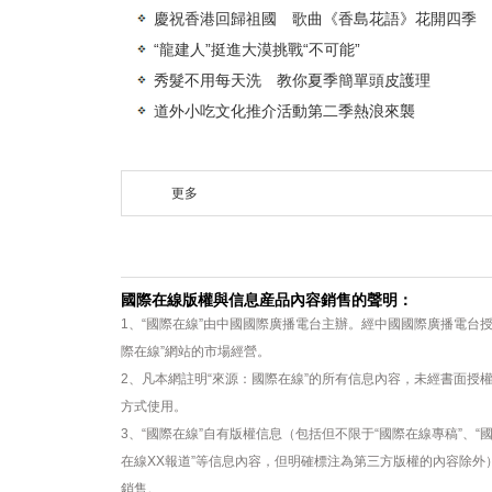
慶祝香港回歸祖國 歌曲《香島花語》花開四季
“龍建人”挺進大漠挑戰“不可能”
秀髮不用每天洗 教你夏季簡單頭皮護理
道外小吃文化推介活動第二季熱浪來襲
更多
國際在線版權與信息産品內容銷售的聲明：
1、“國際在線”由中國國際廣播電台主辦。經中國國際廣播電台
際在線”網站的市場經營。
2、凡本網註明“來源：國際在線”的所有信息內容，未經書面授
方式使用。
3、“國際在線”自有版權信息（包括但不限于“國際在線專稿”、“國
在線XX報道”等信息內容，但明確標注為第三方版權的內容除
銷售。