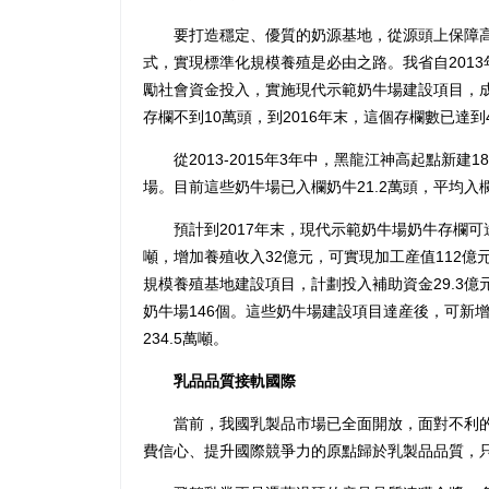
要打造穩定、優質的奶源基地，從源頭上保障高
式，實現標準化規模養殖是必由之路。我省自201
勵社會資金投入，實施現代示範奶牛場建設項目，成果
存欄不到10萬頭，到2016年末，這個存欄數已達到4
從2013-2015年3年中，黑龍江神高起點新建1
場。目前這些奶牛場已入欄奶牛21.2萬頭，平均入
預計到2017年末，現代示範奶牛場奶牛存欄可達到
噸，增加養殖收入32億元，可實現加工産值112億元
規模養殖基地建設項目，計劃投入補助資金29.3億元
奶牛場146個。這些奶牛場建設項目達産後，可新增
234.5萬噸。
乳品品質接軌國際
當前，我國乳製品市場已全面開放，面對不利的
費信心、提升國際競爭力的原點歸於乳製品品質，