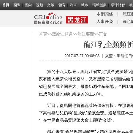
首頁
國際
國內
視頻
文娛
體育
汽車
城市
環球創業
環球財智
教
本網頭條
｜
龍江
人事任免
｜
綠色
首頁
>>
黑龍江頻道
>>
龍江要聞
>>正文
龍江乳企頻頻
2017-07-27 09:08:08
|
來源：
黑龍江日
黨的十八大以來，黑龍江省立足“黃金奶源帶”地
既有國內總需求增長空間，又有黑龍江省明顯供給
省已發展成全國最大、最優奶源生産基地，全國1/
已成為我國民族乳業振興的主力軍。
近日，從馬爾他首都瓦萊塔傳來捷報：在那裏舉
下高端嬰幼兒奶粉“星飛帆”榮獲金獎。這是龍江本土乳
年在世界食品品質評鑒大會上蟬聯“金獎”。
能在素有“食品界諾貝爾獎”之稱的世界食品品質