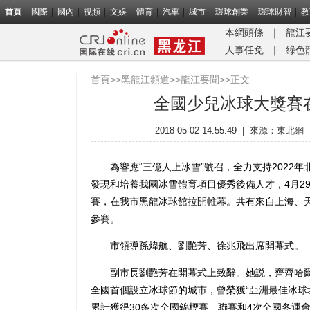
首頁
國際
國內
視頻
文娛
體育
汽車
城市
環球創業
環球財智
教
本網頭條
｜
龍江
人事任免
｜
綠色
首頁
>>
黑龍江頻道
>>
龍江要聞
>>正文
全國少兒冰球大獎賽
2018-05-02 14:55:49
|
來源：
東北網
為響應“三億人上冰雪”號召，全力支持2022年
發現和培養我國冰雪體育項目優秀後備人才，4月29
賽，在我市黑龍冰球館拉開帷幕。共有來自上海、天
參賽。
市領導孫煒航、劉艷芳、徐兆飛出席開幕式。
副市長劉艷芳在開幕式上致辭。她説，齊齊哈爾
全國首個設立冰球節的城市，曾榮獲“亞洲最佳冰球
累計獲得30多次全國錦標賽、聯賽和4次全國冬運