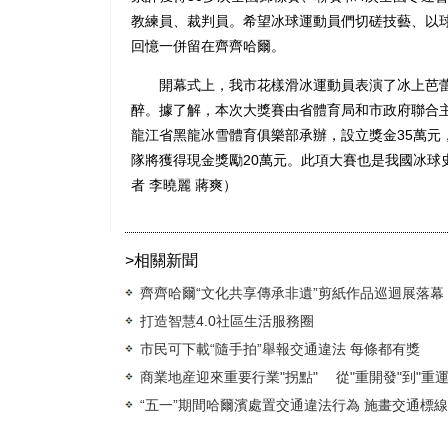
教練員、裁判員。希望冰球運動員們切磋技藝、以
回憶一併留在齊齊哈爾。
開幕式上，我市花樣滑冰運動員表演了冰上芭蕾
醉。據了解，本次大獎賽由省體育局和市政府聯合
龍江省黑龍冰雪體育俱樂部承辦，設立獎金35萬元
隊將獲得現金獎勵20萬元。此項大賽也是我國冰球
者 李曉麗 蔣爽）
>相關新聞
齊齊哈爾“文化共享傳承非遺”剪紙作品巡迴展落幕
打造智慧4.0社區生活服務圈
市民可下載“隨手拍”舉報交通違法 每條都有獎
商業地産迎來重要行業"拐點" 從"重開發"到"重運
“五一”期間哈爾濱處置交通違法行為 施畫交通標線