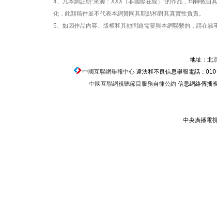
4、凡本網註明“來源：XXX（非國際在線）”的作品，均轉載
化，此類稿件並不代表本網贊同其觀點和對其真實性負責。
5、如因作品內容、版權和其他問題需要與本網聯繫的，請在該事
地址：北京
中國互聯網舉報中心
違法和不良信息舉報電話：010-674
中國互聯網視聽節目服務自律公約
信息網絡傳播視聽
中央廣播電視