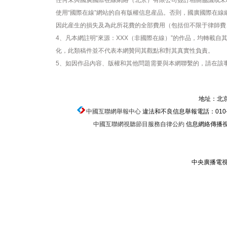
任何未與國廣國際在線網絡（北京）有限公司簽訂相關協議或未
使用“國際在線”網站的自有版權信息産品。否則，國廣國際在
因此産生的損失及為此所花費的全部費用（包括但不限于律師費
4、凡本網註明“來源：XXX（非國際在線）”的作品，均轉載
化，此類稿件並不代表本網贊同其觀點和對其真實性負責。
5、如因作品內容、版權和其他問題需要與本網聯繫的，請在該事
地址：北京
中國互聯網舉報中心
違法和不良信息舉報電話：010-674
中國互聯網視聽節目服務自律公約
信息網絡傳播視聽
中央廣播電視