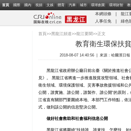
首頁
國際
國內
視頻
文娛
體育
汽車
城市
環球創業
環球財智
教
本網頭條
｜
龍江
人事任免
｜
綠色
首頁
>>
黑龍江頻道
>>
龍江要聞
>>正文
教育衛生環保扶
2018-08-07 14:40:56
|
來源：哈爾濱日報
黑龍江省政府辦公廳日前出臺《關於推進社會公
見》。 黑龍江省將進一步推進脫貧攻堅領域、社會
衛生領域、環境保護領域、災害事故救援領域和公
公開，誰實施、誰公開，誰製作、誰公開”的原則，
江省直有關部門要圍繞本地、本部門工作特點，依
式，做到該公開的信息堅決公開。
做好社會救助和社會福利信息公開
黑龍江省將圍繞“扶持誰、誰來扶、怎麼扶、如何