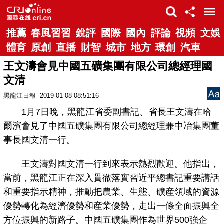
推薦
春風習習
銳評
國際
國內
評論
視頻
文娛
體育
原創
直播
財智
城市
地方
環創
汽車
王文濤會見中國五礦集團有限公司總經理國
文清
黑龍江日報
2019-01-08 08:51:16
1月7日晚，黑龍江省委副書記、省長王文濤在哈
爾濱會見了中國五礦集團有限公司總經理兼中冶集團董
事長國文清一行。
王文濤對國文清一行到來表示熱烈歡迎。他指出，
當前，黑龍江正在深入貫徹落實習近平總書記重要講話
和重要指示精神，推動把農業、生態、礦産領域的資源
優勢轉化為經濟優勢和産業優勢，走出一條全面振興全
方位振興的新路子。中國五礦集團作為世界500強企