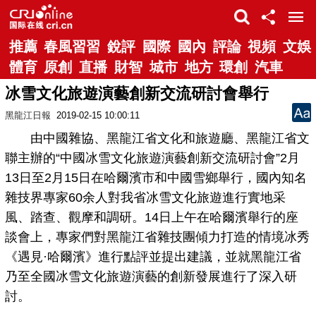
推薦
春風習習
銳評
國際
國內
評論
視頻
文娛
體育
原創
直播
財智
城市
地方
環創
汽車
冰雪文化旅遊演藝創新交流研討會舉行
黑龍江日報
2019-02-15 10:00:11
由中國雜協、黑龍江省文化和旅遊廳、黑龍江省文
聯主辦的“中國冰雪文化旅遊演藝創新交流研討會”2月
13日至2月15日在哈爾濱市和中國雪鄉舉行，國內知名
雜技界專家60余人對我省冰雪文化旅遊進行實地采
風、踏查、觀摩和調研。14日上午在哈爾濱舉行的座
談會上，專家們對黑龍江省雜技團傾力打造的情境冰秀
《遇見·哈爾濱》進行點評並提出建議，並就黑龍江省
乃至全國冰雪文化旅遊演藝的創新發展進行了深入研
討。