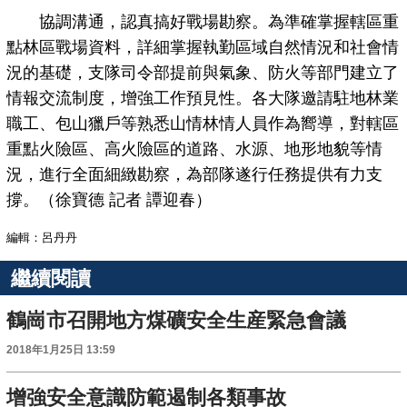
協調溝通，認真搞好戰場勘察。為準確掌握轄區重
點林區戰場資料，詳細掌握執勤區域自然情況和社會情
況的基礎，支隊司令部提前與氣象、防火等部門建立了
情報交流制度，增強工作預見性。各大隊邀請駐地林業
職工、包山獵戶等熟悉山情林情人員作為嚮導，對轄區
重點火險區、高火險區的道路、水源、地形地貌等情
況，進行全面細緻勘察，為部隊遂行任務提供有力支
撐。（徐寶德 記者 譚迎春）
編輯：呂丹丹
繼續閱讀
鶴崗市召開地方煤礦安全生産緊急會議
2018年1月25日 13:59
增強安全意識防範遏制各類事故