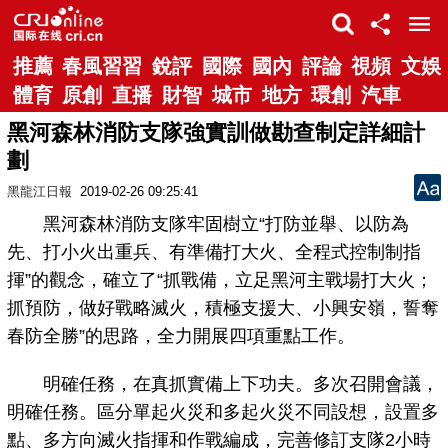
推薦
春風習習
銳評
國際
國內
評論
視頻
文娛
體育
原創
直播
財智
城市
地方
環創
汽車
黑河森林消防支隊強實訓做勘查制定詳細計
劃
黑龍江日報
2019-02-26 09:25:41
黑河森林消防支隊牢固樹立“打防並舉、以防為
先、打小火出重兵、有準備打大火、全程式控制制指
揮”的觀念，確立了“抓戰備，立足黑河主戰場打大火；
抓預防，做好戰略滅火，積極支援大、小興安嶺，誓奪
春防全勝”的思路，全力開展四項重點工作。
明確任務，在真抓實備上下功夫。多次召開會議，
明確任務。區分單起火災和多起火災不同設想，設置多
點、多方向滅火指揮和作戰編成，完善修訂支隊2小時