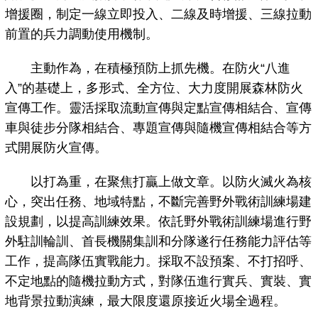
增援圈，制定一線立即投入、二線及時增援、三線拉動
前置的兵力調動使用機制。
主動作為，在積極預防上抓先機。在防火“八進
入”的基礎上，多形式、全方位、大力度開展森林防火
宣傳工作。靈活採取流動宣傳與定點宣傳相結合、宣傳
車與徒步分隊相結合、專題宣傳與隨機宣傳相結合等方
式開展防火宣傳。
以打為重，在聚焦打贏上做文章。以防火滅火為核
心，突出任務、地域特點，不斷完善野外戰術訓練場建
設規劃，以提高訓練效果。依託野外戰術訓練場進行野
外駐訓輪訓、首長機關集訓和分隊遂行任務能力評估等
工作，提高隊伍實戰能力。採取不設預案、不打招呼、
不定地點的隨機拉動方式，對隊伍進行實兵、實裝、實
地背景拉動演練，最大限度還原接近火場全過程。