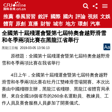
推薦
春風習習
銳評
國際
國內
評論
視頻
文娛
體育
原創
直播
財智
城市
地方
環創
汽車
全國第十屆殘運會暨第七屆特奧會越野滑雪
和冬季兩項比賽在黑龍江省舉行
黑龍江日報
2019-03-05 13:56:13
原標題：全國第十屆殘運會暨第七屆特奧會越野滑
雪和冬季兩項比賽在我省舉行
4日上午，全國第十屆殘運會暨第七屆特奧會越野
滑雪和冬季兩項比賽在牡丹江雙峰滑雪場開賽。本次比
賽由中國殘聯主辦，黑龍江省殘聯、黑龍江省體育局承
辦。來自全國18個省市的260余名運動員、教練員、工
作人員及賽會服務人員參加了開賽儀式。