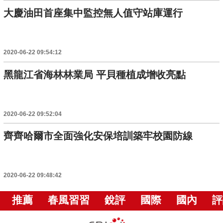
大慶油田首座集中監控無人值守站庫運行
2020-06-22 09:54:12
黑龍江省海林林業局 平貝種植成增收亮點
2020-06-22 09:52:04
齊齊哈爾市全面強化安保培訓築牢校園防線
2020-06-22 09:48:42
推薦
春風習習
銳評
國際
國內
評