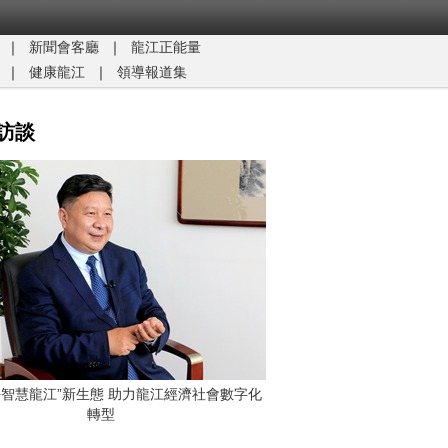
｜
新聞會客廳
｜
龍江正能量​
｜
健康龍江
｜
領導報道集
訪談
G+智慧龍江”新生態 助力龍江經濟社會數字化
轉型