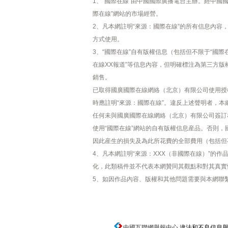
1、“國際在線”由中國國際廣播電台主辦。經中國
際在線”網站的市場經營。
2、凡本網註明“來源：國際在線”的所有信息內
方式使用。
3、“國際在線”自有版權信息（包括但不限于“國際在
在線XX報道”等信息內容，但明確標注為第三方
銷售。
已取得國廣國際在線網絡（北京）有限公司使用授
時應註明“來源：國際在線”。違反上述聲明者，本
任何未與國廣國際在線網絡（北京）有限公司簽訂
使用“國際在線”網站的自有版權信息産品。否則
因此産生的損失及為此所花費的全部費用（包括但
4、凡本網註明“來源：XXX（非國際在線）”的
化，此類稿件並不代表本網贊同其觀點和對其真實
5、如因作品內容、版權和其他問題需要與本網聯
中國互聯網舉報中心
違法和不良信息舉報電話