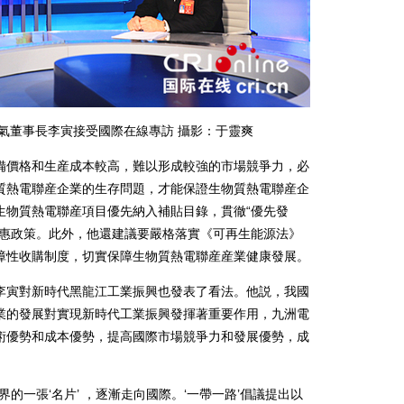
氣董事長李寅接受國際在線專訪 攝影：于靈爽
價格和生産成本較高，難以形成較強的市場競爭力，必
質熱電聯産企業的生存問題，才能保證生物質熱電聯産企
生物質熱電聯産項目優先納入補貼目錄，貫徹“優先發
優惠政策。此外，他還建議要嚴格落實《可再生能源法》
障性收購制度，切實保障生物質熱電聯産産業健康發展。
寅對新時代黑龍江工業振興也發表了看法。他説，我國
業的發展對實現新時代工業振興發揮著重要作用，九洲電
術優勢和成本優勢，提高國際市場競爭力和發展優勢，成
一張‘名片’ ，逐漸走向國際。‘一帶一路’倡議提出以