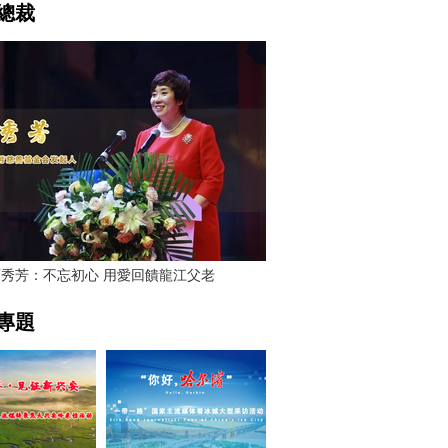
總裁
賈秀芳：不忘初心 用愛回饋龍江父老
專題