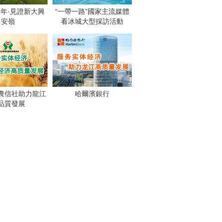
週年·見證新大興
“一帶一路”國家主流媒體
安嶺
看冰城大型採訪活動
農信社助力龍江
哈爾濱銀行
品質發展