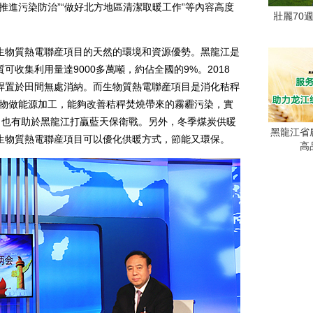
推進污染防治”“做好北方地區清潔取暖工作”等內容高度
壯麗70
物質熱電聯産項目的天然的環境和資源優勢。黑龍江是
收集利用量達9000多萬噸，約佔全國的9%。2018
稈置於田間無處消納。而生物質熱電聯産項目是消化秸稈
棄物做能源加工，能夠改善秸稈焚燒帶來的霧霾污染，實
，也有助於黑龍江打贏藍天保衛戰。另外，冬季煤炭供暖
黑龍江省
生物質熱電聯産項目可以優化供暖方式，節能又環保。
高