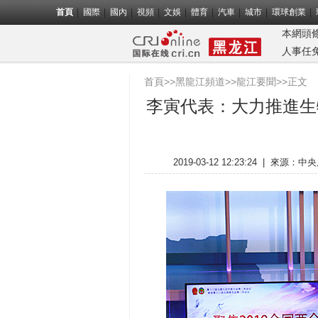
首頁
國際
國內
視頻
文娛
體育
汽車
城市
環球創業
本網頭
人事任
首頁
>>
黑龍江頻道
>>
龍江要聞
>>正文
李寅代表：大力推進生
2019-03-12 12:23:24
|
來源：
中央