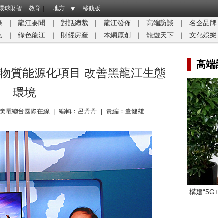
環球財智
教育
地方
移動版
條
｜
龍江要聞
｜
對話總裁
｜
龍江發佈
｜
高端訪談
｜
名企品牌
免
｜
綠色龍江
｜
財經房産
｜
本網原創
｜
龍遊天下
｜
文化娛樂
高端
物質能源化項目 改善黑龍江生態
環境
廣電總台國際在線
|
編輯：呂丹丹
|
責編：董健雄
構建“5