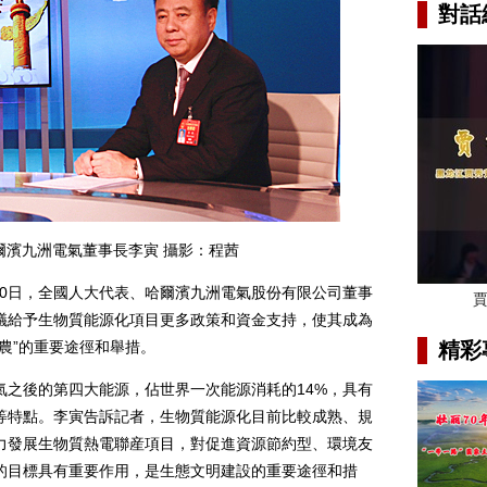
對話
爾濱九洲電氣董事長李寅 攝影：程茜
0日，全國人大代表、哈爾濱九洲電氣股份有限公司董事
議給予生物質能源化項目更多政策和資金支持，使其成為
農”的重要途徑和舉措。
精彩
後的第四大能源，佔世界一次能源消耗的14%，具有
等特點。李寅告訴記者，生物質能源化目前比較成熟、規
力發展生物質熱電聯産項目，對促進資源節約型、環境友
的目標具有重要作用，是生態文明建設的重要途徑和措