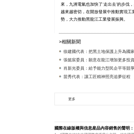
來，九洲電氣也加快了‘走出去’的步伐，
越來越密切，在開放發展中推動實現工業
勢，大力推動黑龍江工業發展振興。
>相關新聞
徐建國代表：把黑土地保護上升為國
張懿宸委員：願意在龍江增加更多投
肖新光委員：給予能力型民企平等競
苗秀代表：讓工匠精神照亮追夢征程
更多
國際在線版權與信息産品內容銷售的聲明：