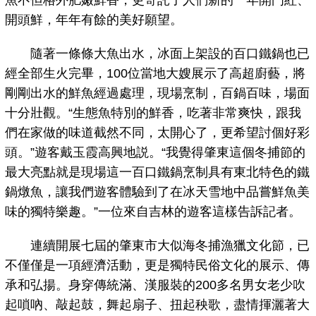
魚不但格外肥嫩鮮香，更寄託了人們新的一年開門紅、
開頭鮮，年年有餘的美好願望。
隨著一條條大魚出水，冰面上架設的百口鐵鍋也已
經全部生火完畢，100位當地大嫂展示了高超廚藝，將
剛剛出水的鮮魚經過處理，現場烹制，百鍋百味，場面
十分壯觀。“生態魚特別的鮮香，吃著非常爽快，跟我
們在家做的味道截然不同，太開心了，更希望討個好彩
頭。”遊客戴玉霞高興地説。“我覺得肇東這個冬捕節的
最大亮點就是現場這一百口鐵鍋烹制具有東北特色的鐵
鍋燉魚，讓我們遊客體驗到了在冰天雪地中品嘗鮮魚美
味的獨特樂趣。”一位來自吉林的遊客這樣告訴記者。
連續開展七屆的肇東市大似海冬捕漁獵文化節，已
不僅僅是一項經濟活動，更是獨特民俗文化的展示、傳
承和弘揚。身穿傳統滿、漢服裝的200多名男女老少吹
起嗩吶、敲起鼓，舞起扇子、扭起秧歌，盡情揮灑著大