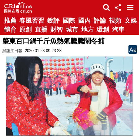
推薦
春風習習
銳評
國際
國內
評論
視頻
文娛
體育
原創
直播
財智
城市
地方
環創
汽車
肇東百口鍋千斤魚熱氣騰騰鬧冬捕
黑龍江日報
2020-01-23 09:23:28