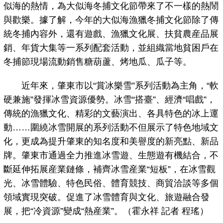
似海的熱情，為大似海冬捕文化節帶來了不一樣的熱鬧
與歡樂。據了解，今年的大似海漁獵冬捕文化節除了傳
統冬捕內容外，還有遊戲、漁獵文化展、扶貧農産品展
銷、年貨大集等一系列配套活動，並組織當地貧困戶在
冬捕節現場流動銷售糖葫蘆、烤地瓜、瓜子等。
近年來，肇東市以“賞冰樂雪”系列活動為主角，“軟
硬兼施”發揮冰雪資源優勢。冰雪“搭臺”、經濟“唱戲”，
傳統的漁獵文化、精彩的文藝演出、各具特色的冰上運
動……圍繞冰雪開展的系列活動不但展示了特色地域文
化，更成為提升肇東的知名度和美譽度的新亮點、新品
牌。肇東市通過全力推進冰雪遊、生態遊有機結合，不
斷延伸拓展産業鏈條，補齊冰雪産業“短板”，在冰雪觀
光、冰雪體驗、特色民俗、體育競技、商貿洽談等多個
領域實現突破。促進了冰雪體育與文化、旅遊融合發
展，把“冷資源”變成“熱産業”。（霍永祥 記者 程瑤）