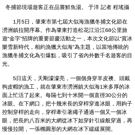
冬捕節現場遊客正在品嘗鮮魚湯。 于洋 記者 程瑤攝
1月5日，肇東市第七屆大似海漁獵冬捕文化節在
澇洲鎮拉開序幕。作為肇東打造松花江沿江68公里旅
遊“金字”招牌的重要節慶活動之一，本次文化節以“賞冰
樂雪新時代，相約漁獵大似海”為主題，以當地傳統的
漁獵冬捕文化為引爆點，吸引了省內外數千名遊客的目
光。
5日這天，天剛濛濛亮，一個個身穿羊皮襖、頭戴
狗皮帽的漁工，就在肇東市澇洲鎮大似海1米多厚的冰
面上忙活了起來。每隔七到十米開一個直徑30公分的
冰眼。在下網口，把十幾米長的穿桿穿進冰眼，用鉤子
控制穿桿的走向，穿桿牽引著繩子通過一個又一個冰
眼，把長約八百米的大網從冰下如穿針引線般穿過，再
慢慢拉開，一張橢圓形的大網在冰下緩緩展開。