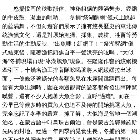
悠揚悅耳的秧歌韻侓、神秘粗獷的薩滿舞步、鏗鏘
的牛皮鼓、凝重的嗩吶……冬捕“祭湖醒網”儀式上跳起
的薩滿舞，不但向遊客們展示了擁有悠長歷史的東北傳
統漁獵文化，還是對原始漁獵、採集、農耕、牲畜等勞
動生活的生動反映。“出魚嘍！紅網了！”“祭湖醒網”儀
式結束後，隨著漁把頭焦自平一聲洪亮的吆喝，“大似
海”冬捕現場再現“冰湖騰魚”現象。在隆隆作響的絞網機
牽引下，十幾名漁工排著隊吆喝著將大網緩緩拉出冰
面，一條條泛著鱗光的各類魚兒在水霧間跳躍而出。每
當有大魚出網時，圍在兩邊觀賞的遊客都會發出陣陣驚
嘆聲，還有不少人抱著大魚合影，直呼“過癮”。而在一
旁早已等候多時的買魚人也迫不及待的開始挑選大魚，
完全忘記了冬季的嚴寒。據了解，大似海是當地一個湖
泊名，在蒙古語中叫烏珠古爾泊，曾是蒙古族郭爾羅斯
先民的封地。經過一年四季的覓食生長，冬捕的第一網