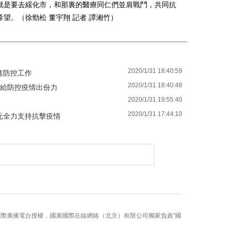
就是要去綏化市，和那裏的醫療同仁們並肩戰鬥，共同抗
望。（徐勁松 董宇翔 記者 譚湘竹）
2020/1/31 18:40:59
進防控工作
2020/1/31 18:40:48
想給防控疫情出份力
2020/1/31 19:55:40
2020/1/31 17:44:10
元全力支持抗擊疫情
國際廣播電台授權，國廣國際在線網絡（北京）有限公司獨家負責“國