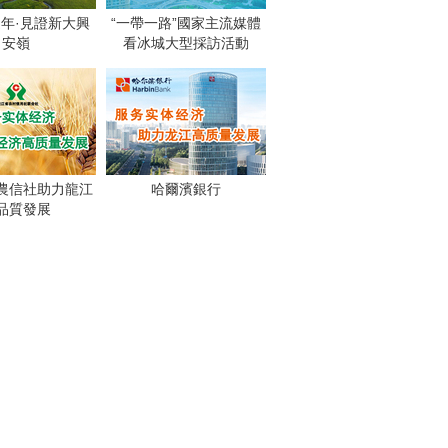
週年·見證新大興
“一帶一路”國家主流媒體
安嶺
看冰城大型採訪活動
農信社助力龍江
哈爾濱銀行
品質發展