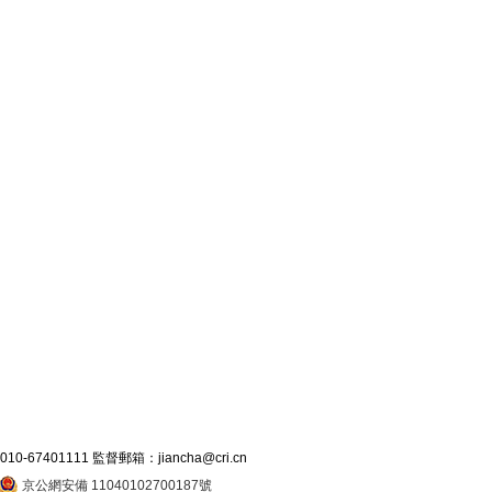
7401111 監督郵箱：jiancha@cri.cn
京公網安備 11040102700187號