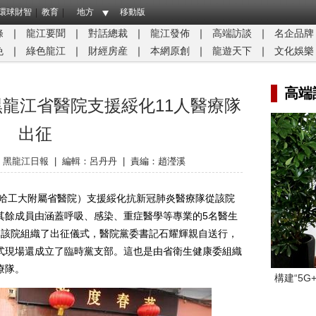
環球財智
教育
地方
移動版
條
｜
龍江要聞
｜
對話總裁
｜
龍江發佈
｜
高端訪談
｜
名企品牌
免
｜
綠色龍江
｜
財經房産
｜
本網原創
｜
龍遊天下
｜
文化娛樂
高端
黑龍江省醫院支援綏化11人醫療隊
出征
：
黑龍江日報
|
編輯：呂丹丹
|
責編：趙瀅溪
哈工大附屬省醫院）支援綏化抗新冠肺炎醫療隊從該院
其餘成員由涵蓋呼吸、感染、重症醫學等專業的5名醫生
，該院組織了出征儀式，醫院黨委書記石耀輝親自送行，
式現場還成立了臨時黨支部。這也是由省衛生健康委組織
療隊。
構建“5