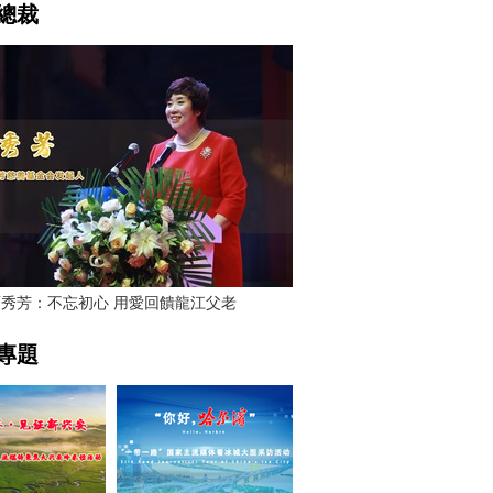
總裁
賈秀芳：不忘初心 用愛回饋龍江父老
專題