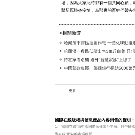
場，因為大家此時都有一個共同心願，
擊新冠肺炎疫情，為那裏的百姓們帶去希
>相關新聞
哈爾濱平房區挂圖作戰 一體化聯動推
哈爾濱一農民低價出售3萬斤白菜 只
待在家看名醫 道外“智慧家診”上線了
中國郵政集團、郵儲銀行捐助5000萬
更多
國際在線版權與信息産品內容銷售的聲明：
1、“國際在線”由中國國際廣播電台主辦。經中國
際在線”網站的市場經營。