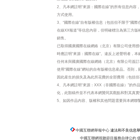
2、凡本網註明“來源：國際在線”的所有信息內
方式使用。
3、“國際在線”自有版權信息（包括但不限于“國際在
在線XX報道”等信息內容，但明確標注為第三方
銷售。
已取得國廣國際在線網絡（北京）有限公司使用授
時應註明“來源：國際在線”。違反上述聲明者，本
任何未與國廣國際在線網絡（北京）有限公司簽訂
使用“國際在線”網站的自有版權信息産品。否則
因此産生的損失及為此所花費的全部費用（包括但
4、凡本網註明“來源：XXX（非國際在線）”的
化，此類稿件並不代表本網贊同其觀點和對其真實
5、如因作品內容、版權和其他問題需要與本網聯
中國互聯網舉報中心
違法和不良信息舉報電話
中國互聯網視聽節目服務自律公約
信