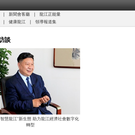
｜
新聞會客廳
｜
龍江正能量​
｜
健康龍江
｜
領導報道集
訪談
G+智慧龍江”新生態 助力龍江經濟社會數字化
轉型