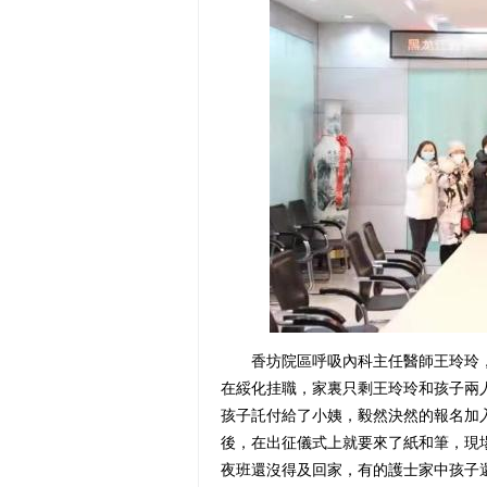
香坊院區呼吸內科主任醫師王玲玲，
在綏化挂職，家裏只剩王玲玲和孩子兩
孩子託付給了小姨，毅然決然的報名加
後，在出征儀式上就要來了紙和筆，現
夜班還沒得及回家，有的護士家中孩子