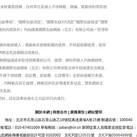
容，未經書面授權，任何單位及個人不得轉載、摘編、複製或利用其他
線專稿”、“國際在線消息”、“國際在線XX消息”“國際在線報道”“國際
版權的內容除外）均由國廣國際在線網絡（北京）有限公司統一管理和
權的被授權人，應嚴格在授權範圍內使用，不得超範圍使用，使用
網將追究其相關法律責任。
相關協議或未取得授權書的公司、媒體、網站和個人均無權銷售、
，國廣國際在線網絡（北京）有限公司將採取法律手段維護合法權益，
不限于律師費、訴訟費、差旅費、公證費等）全部由侵權方承擔。
作品，均轉載自其它媒體，轉載目的在於傳遞更多信息，豐富網絡文
性負責。
繫的，請在該事由發生之日起30日內進行。
關於本網
|
商務合作
|
廣播廣告
|
網站聲明
地址：北京市石景山區石景山路乙18號院萬達廣場A座15層 郵遞區號：100040
：010-67401009 舉報郵箱：jubao@cri.cn 新聞從業人員職業道德監督電話：010-6
息網絡傳播視聽節目許可證 0102002 京ICP證
120531
號
京ICP備05064898號