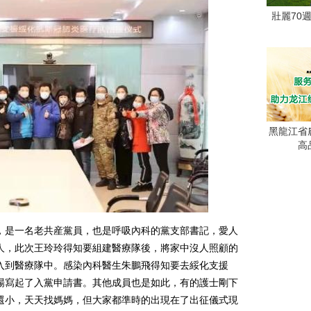
壯麗70
黑龍江省
高
是一名老共産黨員，也是呼吸內科的黨支部書記，愛人
人，此次王玲玲得知要組建醫療隊後，將家中沒人照顧的
入到醫療隊中。感染內科醫生朱鵬飛得知要去綏化支援
場寫起了入黨申請書。其他成員也是如此，有的護士剛下
還小，天天找媽媽，但大家都準時的出現在了出征儀式現