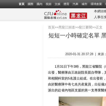
首頁
國際
國內
視頻
文娛
體育
汽車
城市
環球創業
本網頭
人事任
首頁
>>
黑龍江頻道
>>
龍江要聞
>>正文
短短一小時確定名單 
2020-01-31 20:37:28
|
來源
1月31日下午3時，黑龍江省醫院（
出發，醫療隊由王政副院長親自帶隊，
和相關科室的5名護士組成。在出發前
由於醫療隊中有七名共産黨員，出征儀
派出的赴省內地區支援的第一支專業醫